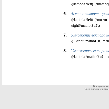
\(\lambda \left( {\mathb
Ассоциативность умно
\(\lambda \left( {\mu \ma
\right)\mathbf{u}\)
Умножение вектора на
\(1 \cdot \mathbf{u} = \
Умножение вектора на
\(\lambda \mathbf{u} = \
Все права з
Сайт оптимизирован дл