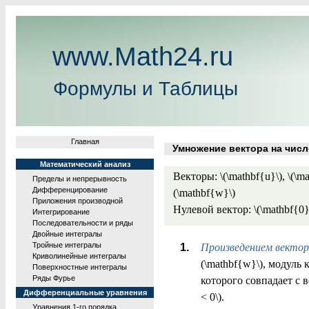
www.Math24.ru
Формулы и Таблицы
Главная
Умножение вектора на числ
Математический анализ
Векторы: \(\mathbf{u}\), \(\ma
Пределы и непрерывность
Дифференцирование
(\mathbf{w}\)
Приложения производной
Нулевой вектор: \(\mathbf{0}
Интегрирование
Последовательности и ряды
Двойные интегралы
Тройные интегралы
Произведением вектор
Криволинейные интегралы
(\mathbf{w}\), модуль кот
Поверхностные интегралы
Ряды Фурье
которого совпадает с в
Дифференциальные уравнения
< 0\).
Уравнения 1-го порядка