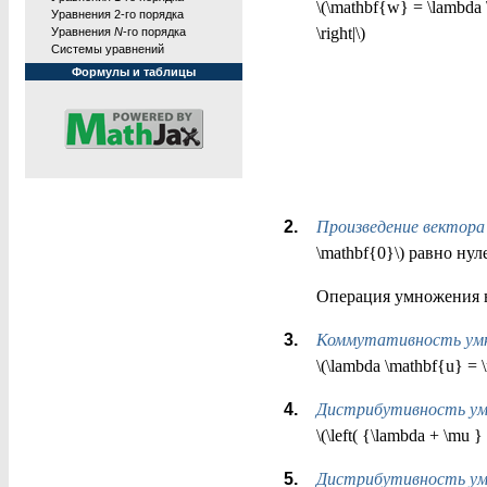
\(\mathbf{w} = \lambda \ma
Уравнения 2-го порядка
\right|\)
Уравнения
N
-го порядка
Системы уравнений
Формулы и таблицы
Произведение вектора \(
\mathbf{0}\) равно нул
Операция умножения 
Коммутативность умн
\(\lambda \mathbf{u} = 
Дистрибутивность ум
\(\left( {\lambda + \mu 
Дистрибутивность ум