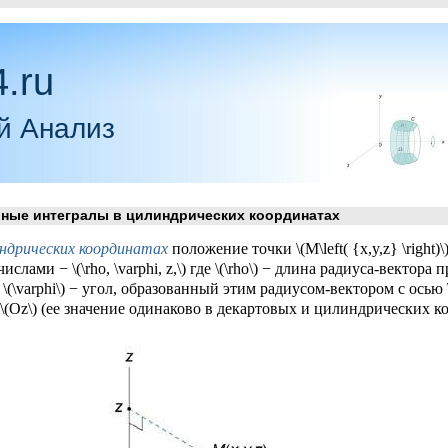
.ru
й Анализ
ые интегралы в цилиндрических координатах
ндрических координатах
положение точки \(M\left( {x,y,z} \right)
числами − \(\rho, \varphi, z,\) где \(\rho\) − длина радиуса-вектора
) \(\varphi\) − угол, образованный этим радиусом-вектором с осью \(
 \(Oz\) (ее значение одинаково в декартовых и цилиндрических к