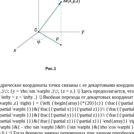
Рис.1
рические координаты точки связаны с ее декартовыми координат
 ,}\;\; {y = \rho \sin \varphi ,}\;\; {z = z.} \] Здесь предполагается, что \
{- \infty < z < \infty .} \] Якобиан перехода от декартовых координа
\varphi ,z} \right) } = {\left| {\begin{array}{*{20}{c}} {\frac{{\partia
artial \varphi }}}&{\frac{{\partial x}}{{\partial z}}}\\ {\frac{{\partia
artial \varphi }}}&{\frac{{\partial y}}{{\partial z}}}\\ {\frac{{\partia
artial \varphi }}}&{\frac{{\partial z}}{{\partial z}}} \end{array}} \r
varphi }&{ - \rho \sin \varphi }&0\\ {\sin \varphi }&{\rho \cos \varphi
ge 0.} \] Тогда формула замены переменных при данном преобразован