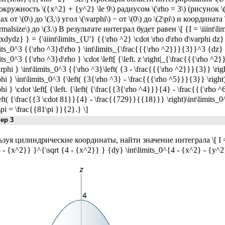
окружность \({x^2} + {y^2} \le 9\) радиусом \(\rho = 3\) (рисунок \(
х от \(0\) до \(3,\) угол \(\varphi\) − от \(0\) до \(2\pi\) и координата 
malsize\) до \(3.\) В результате интеграл будет равен \[ {I = \iiint\l
dxdydz} } = {\iiint\limits_{U'} {{\rho ^2} \cdot \rho d\rho d\varphi dz}
mits_0^3 {{\rho ^3}d\rho } \int\limits_{\frac{{{\rho ^2}}}{3}}^3 {dz} 
mits_0^3 {{\rho ^3}d\rho } \cdot \left[ {\left. z \right|_{\frac{{{\rho ^2
rphi } \int\limits_0^3 {{\rho ^3}\left( {3 - \frac{{{\rho ^2}}}{3}} \righ
hi } \int\limits_0^3 {\left( {3{\rho ^3} - \frac{{{\rho ^5}}}{3}} \right
hi } \cdot \left[ {\left. {\left( {\frac{{3{\rho ^4}}}{4} - \frac{{{\rho 
eft( {\frac{{3 \cdot 81}}{4} - \frac{{729}}{{18}}} \right)\int\limits_
\pi = \frac{{81\pi }}{2}.} \]
р 3
зуя цилиндрические координаты, найти значение интеграла \[ I = \in
4 - {x^2}} }^{\sqrt {4 - {x^2}} } {dy} \int\limits_0^{4 - {x^2} - {y^