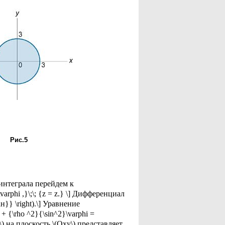
Рис.5
интеграла перейдем к
\varphi ,}\;\; {z = z.} \] Дифференциал
иан}} \right).\] Уравнение
+ {\rho ^2}{\sin^2}\varphi =
U\) на плоскость \(Oxy\) представляет