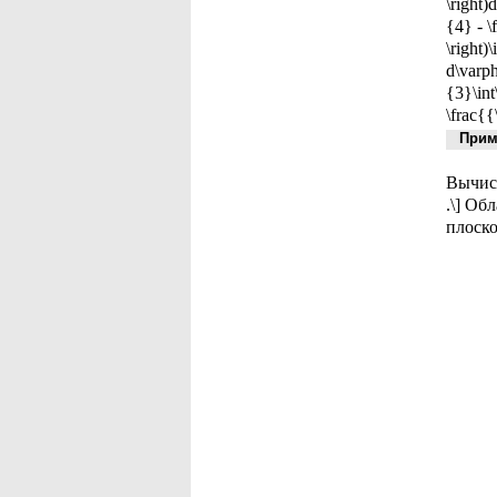
\right)
{4} - \
\right)
d\varph
{3}\int
\frac{{
Приме
Вычисл
.\] Об
плоскос