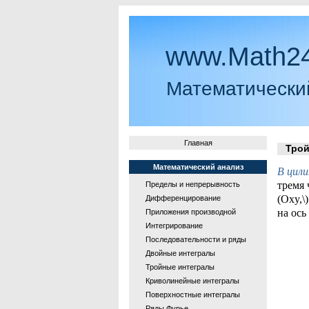
www.Math24
Математически
Главная
Тройн
Математический анализ
В цили
тремя 
Пределы и непрерывность
(Oxy,\
Дифференцирование
на ось
Приложения производной
Интегрирование
Последовательности и ряды
Двойные интегралы
Тройные интегралы
Криволинейные интегралы
Поверхностные интегралы
Ряды Фурье