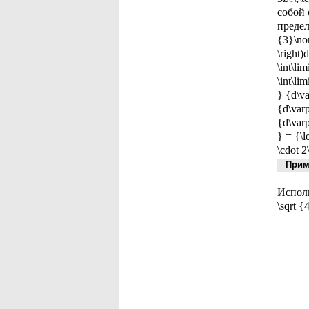
собой 
предела
{3}\nor
\right)
\int\li
\int\li
} {d\va
{d\varp
{d\varp
} = {\l
\cdot 2
Приме
Исполь
\sqrt {