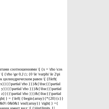
ами соотношениями \[ {x = \rho \cos
[ {\rho \ge 0,}\;\; {0 \le \varphi \le 2\pi
т к цилиндрическим равен \[ {I\left(
l x}}{{\partial \rho }}}&{\frac{{\partial
l y}}{{\partial \rho }}}&{\frac{{\partial
l z}}{{\partial \rho }}}&{\frac{{\partial
ight| } = {\left| {\begin{array}{*{20}{c}}
 }&0\\ 0&0&1 \end{array}} \right| } ={
ии имеет вид: \[ {\iiint\limits_U