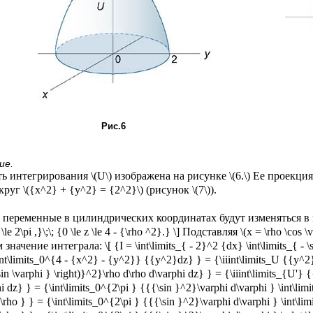
Рис.6
ие.
ь интегрирования \(U\) изображена на рисунке \(6.\) Ее проекция
круг \({x^2} + {y^2} = {2^2}\) (рисунок \(7\)).
переменные в цилиндрических координатах будут изменяться в предела
 \le 2\pi ,}\;\; {0 \le z \le 4 - {\rho ^2}.} \] Подставляя \(x = \rho \cos \v
значение интеграла: \[ {I = \int\limits_{ - 2}^2 {dx} \int\limits_{ - \
nt\limits_0^{4 - {x^2} - {y^2}} {{y^2}dz} } = {\iiint\limits_U {{y^2}
sin \varphi } \right)}^2}\rho d\rho d\varphi dz} } = {\iiint\limits_{U'}
i dz} } = {\int\limits_0^{2\pi } {{{\sin }^2}\varphi d\varphi } \int\lim
d\rho } } = {\int\limits_0^{2\pi } {{{\sin }^2}\varphi d\varphi } \int\li