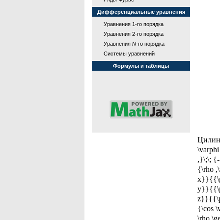
Дифференциальные уравнения
Уравнения 1-го порядка
Уравнения 2-го порядка
Уравнения
N
-го порядка
Системы уравнений
Формулы и таблицы
Цилинд
\varphi
,}\;\; 
{\rho ,
x}}{{\p
y}}{{\p
z}}{{\p
{\cos \
\rho \