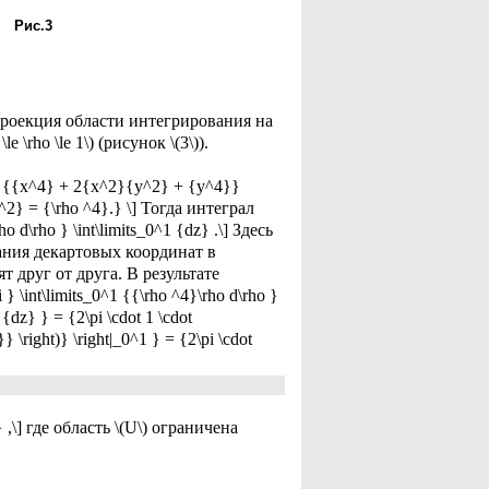
Рис.3
роекция области интегрирования на
 \rho \le 1\) (рисунок \(3\)).
( {{x^4} + 2{x^2}{y^2} + {y^4}}
t)^2} = {\rho ^4}.} \] Тогда интеграл
ho d\rho } \int\limits_0^1 {dz} .\] Здесь
вания декартовых координат в
 друг от друга. В результате
} \int\limits_0^1 {{\rho ^4}\rho d\rho }
 {dz} } = {2\pi \cdot 1 \cdot
} \right)} \right|_0^1 } = {2\pi \cdot
} ,\] где область \(U\) ограничена