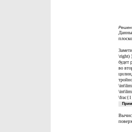
Решен
Данны
плоскос
Замети
\right)
будет р
во вто
цилинд
тройной
\int\li
\int\li
\frac{1
Приме
Вычисл
поверхн