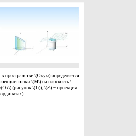
\) в пространстве \(Oxyz\) определяется
 проекции точки \(M\) на плоскость \
Ox\) (рисунок \(1\)), \(z\) − проекция
оординатах).