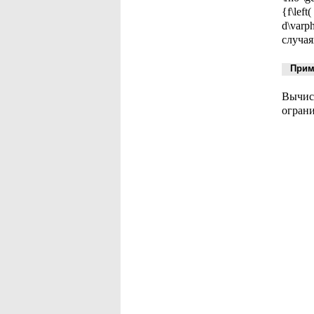
{f\left
d\varp
случая
Приме
Вычисл
ограни