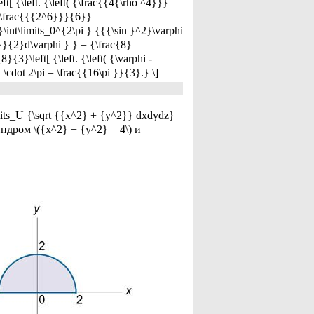
ft[ {\left. {\left( {\frac{{4{\rho ^4}}}
 - \frac{{{2^6}}}{6}}
}\int\limits_0^{2\pi } {{{\sin }^2}\varphi
 }}{2}d\varphi } } = {\frac{8}
}{3}\left[ {\left. {\left( {\varphi -
 \cdot 2\pi = \frac{{16\pi }}{3}.} \]
its_U {\sqrt {{x^2} + {y^2}} dxdydz}
индром \({x^2} + {y^2} = 4\) и