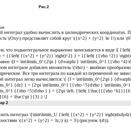
Рис.2
ие.
й интеграл удобно вычислить в цилиндрических координатах. П
ть \(Oxy\) представляет собой круг \({x^2} + {y^2} \le 1\) или \(0 \le
м, что подынтегральное выражение записывается в виде \[ {\left
 } = {{\left( {{x^2} + {y^2}} \right)^2} } = {{\left( {{\rho ^2}} \righ
авен \[I = \int\limits_0^{2\pi } {d\varphi } \int\limits_0^1 {{\rho ^4}\r
ром интеграле добавлен множитель \(\rho\) − якобиан преобразо
рические. Все три интеграла по каждой из переменной не зависят
 интеграл легко вычисляется: \[ {I = \int\limits_0^{2\pi } {d\varphi 
mits_0^1 {dz} } = {2\pi \int\limits_0^1 {{\rho ^5}d\rho } \int\limits_0^1
mits_0^1 {{\rho ^5}d\rho } } = {2\pi \left. {\left( {\frac{{{\rho ^6}}}{6}
}{6} = \frac{\pi }{3}.} \]
р 2
ить интеграл \[\iiint\limits_U {\left( {{x^2} + {y^2}} \right)dxdydz
остями \({x^2} + {y^2} = 3z,\) \(z = 3\) (рисунок \(4\)).