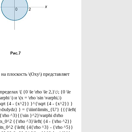
Рис.7
 на плоскость \(Oxy\) представляет
х \[ {0 \le \rho \le 2,}\;\; {0 \le
arphi \) и \(x = \rho \sin \varphi,\)
sqrt {4 - {x^2}} }^{\sqrt {4 - {x^2}} }
dxdydz} } = {\iiint\limits_{U'} {{{\left(
 {{\rho ^3}{{\sin }^2}\varphi d\rho
its_0^2 {{\rho ^3}\left( {4 - {\rho ^2}}
mits_0^2 {\left( {4{\rho ^3} - {\rho ^5}}