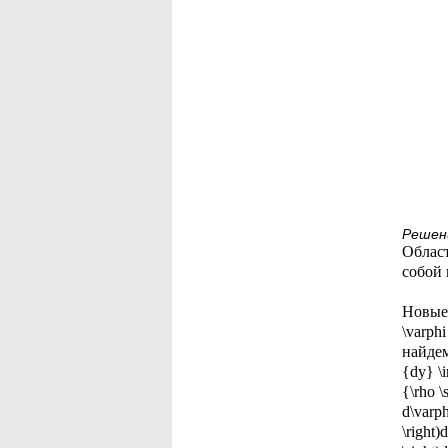
Решен
Област
собой 
Новые 
\varphi
найдем 
{dy} \i
{\rho \
d\varph
\right)