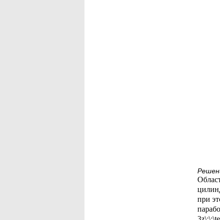
Решен
Област
цилиндр
при это
парабо
3z\;\;