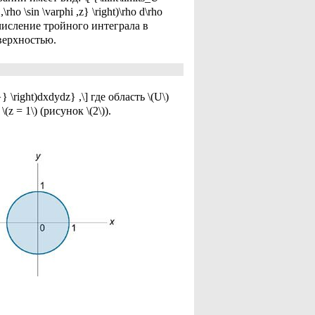
,\rho \sin \varphi ,z} \right)\rho d\rho
числение тройного интеграла в
верхностью.
 \right)dxdydz} ,\] где область \(U\)
z = 1\) (рисунок \(2\)).