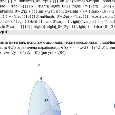
d\rho } } = {\int\limits_0^{2\pi } {{{\sin }^2}\varphi d\varphi } \cdot \le
frac{{{\rho ^6}}}{6}} \right)} \right|_0^2} \right] } = {\left( {{2^4}
\int\limits_0^{2\pi } {{{\sin }^2}\varphi d\varphi } } = {\frac{{16}}{3
i } } = {\frac{{16}}{3}\int\limits_0^{2\pi } {\frac{{1 - \cos 2\varphi
\limits_0^{2\pi } {\left( {1 - \cos 2\varphi } \right)d\varphi } } = {\frac{8
\sin 2\varphi }}{2}} \right)} \right|_0^{2\pi }} \right] } = {\frac{8}{3}
р 4
ить интеграл, используя цилиндрические координаты: \[\iiint\lim
ласть \(U\) ограничена параболоидом \(z = 4 - {x^2} - {y^2},\) цил
тями \(y = 0,\) \(z = 0\) (рисунок \(8\)).