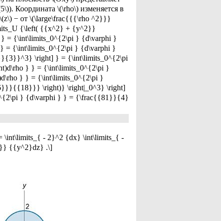
5\)). Координата \(\rho\) изменяется в
\(z\) − от \(\large\frac{{{\rho ^2}}}
imits_U {\left( {{x^2} + {y^2}}
 } = {\int\limits_0^{2\pi } {d\varphi }
} = {\int\limits_0^{2\pi } {d\varphi }
}}}{3}}^3} \right] } = {\int\limits_0^{2\pi
t)d\rho } } = {\int\limits_0^{2\pi }
)d\rho } } = {\int\limits_0^{2\pi }
^6}}}{{18}}} \right)} \right|_0^3} \right]
0^{2\pi } {d\varphi } } = {\frac{{81}}{4}
t\limits_{ - 2}^2 {dx} \int\limits_{ -
2}} {{y^2}dz} .\]