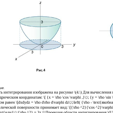
Рис.4
ие.
ь интегрирования изображена на рисунке \(4.\) Для вычисления 
ическим координатам: \[ {x = \rho \cos \varphi ,}\;\; {y = \rho \sin 
м равен \[dxdydz = \rho d\rho d\varphi dz\;\;\left( {\rho - \text{якоб
лической поверхности принимает вид: \[{\rho ^2}{\cos ^2}\varphi 
\text{или}\;\;{\rho ^2} = 3z.\] Проекция области интегрирования \(