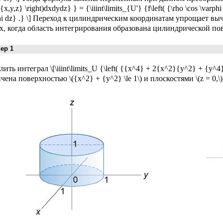
( {x,y,z} \right)dxdydz} } = {\iiint\limits_{U'} {f\left( {\rho \cos \varphi 
hi dz} .} \] Переход к цилиндрическим координатам упрощает вы
х, когда область интегрирования образована цилиндрической по
р 1
ить интеграл \[\iiint\limits_U {\left( {{x^4} + 2{x^2}{y^2} + {y^4}}
чена поверхностью \({x^2} + {y^2} \le 1\) и плоскостями \(z = 0,\) \(