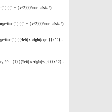
frac{1}{{1 + {x^2}}}\normalsize\)
-\large\frac{1}{{1 + {x^2}}}\normalsize\)
ge\frac{1}{{\left| x \right|\sqrt {{x^2} -
rge\frac{1}{{\left| x \right|\sqrt {{x^2} -