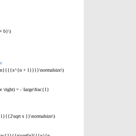
+ b}\)
м
ac{n}{{{x^{n + 1}}}}\normalsize\)
 \right) = - \large\frac{1}
c{1}{{2\sqrt x }}\normalsize\)
\frac{1}{{n\sqrt[n]{{{x^{n -