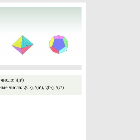
исло: \(n\)
 числа: \(C\), \(a\), \(b\), \(c\)