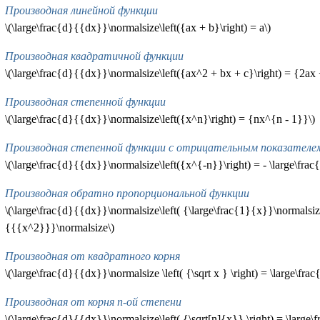
Производная линейной функции
\(\large\frac{d}{{dx}}\normalsize\left({ax + b}\right) = a\)
Производная квадратичной функции
\(\large\frac{d}{{dx}}\normalsize\left({ax^2 + bx + c}\right) = {2ax 
Производная степенной функции
\(\large\frac{d}{{dx}}\normalsize\left({x^n}\right) = {nx^{n - 1}}\)
Производная степенной функции с отрицательным показателе
\(\large\frac{d}{{dx}}\normalsize\left({x^{-n}}\right) = - \large\fr
Производная обратно пропорциональной функции
\(\large\frac{d}{{dx}}\normalsize\left( {\large\frac{1}{x}}\normalsize
{{{x^2}}}\normalsize\)
Производная от квадратного корня
\(\large\frac{d}{{dx}}\normalsize \left( {\sqrt x } \right) = \large\fra
Производная от корня n-ой степени
\(\large\frac{d}{{dx}}\normalsize\left( {\sqrt[n]{x}} \right) = \large