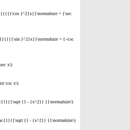
ac{1}{{{{\cos }^2}x}}\normalsize = {\sec
ac{1}{{{{\sin }^2}x}}\normalsize = {-\csc
\sec x\)
ot \csc x\)
rac{1}{{\sqrt {1 - {x^2}} }}\normalsize\)
frac{1}{{\sqrt {1 - {x^2}} }}\normalsize\)