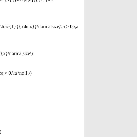
e\frac{1}{{x\ln x}}\normalsize,\;a > 0,\;a
1}{x}\normalsize\)
a > 0,\;a \ne 1.\)
)