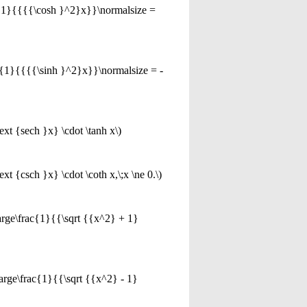
rac{1}{{{{\cosh }^2}x}}\normalsize =
rac{1}{{{{\sinh }^2}x}}\normalsize = -
text {sech }x} \cdot \tanh x\)
ext {csch }x} \cdot \coth x,\;x \ne 0.\)
\large\frac{1}{{\sqrt {{x^2} + 1}
\large\frac{1}{{\sqrt {{x^2} - 1}