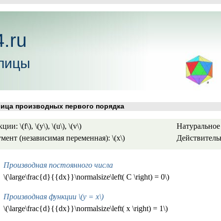
.ru
лицы
ца производных первого порядка
ии: \(f\), \(y\), \(u\), \(v\)
Натуральное ч
мент (независимая переменная): \(x\)
Действительные
Производная постоянного числа
\(\large\frac{d}{{dx}}\normalsize\left( C \right) = 0\)
Производная функции \(y = x\)
\(\large\frac{d}{{dx}}\normalsize\left( x \right) = 1\)