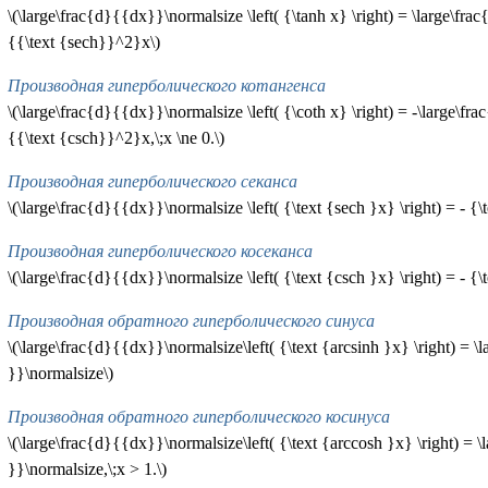
\(\large\frac{d}{{dx}}\normalsize \left( {\tanh x} \right) = \large\f
{{\text {sech}}^2}x\)
Производная гиперболического котангенса
\(\large\frac{d}{{dx}}\normalsize \left( {\coth x} \right) = -\large\f
{{\text {csch}}^2}x,\;x \ne 0.\)
Производная гиперболического секанса
\(\large\frac{d}{{dx}}\normalsize \left( {\text {sech }x} \right) = - {\
Производная гиперболического косеканса
\(\large\frac{d}{{dx}}\normalsize \left( {\text {csch }x} \right) = - {\t
Производная обратного гиперболического синуса
\(\large\frac{d}{{dx}}\normalsize\left( {\text {arcsinh }x} \right) = 
}}\normalsize\)
Производная обратного гиперболического косинуса
\(\large\frac{d}{{dx}}\normalsize\left( {\text {arccosh }x} \right) = 
}}\normalsize,\;x > 1.\)