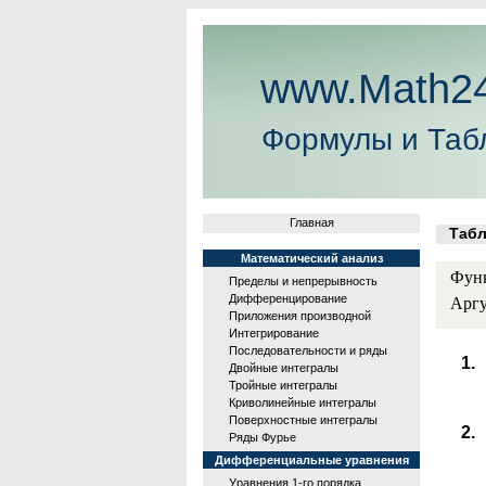
www.Math24
Формулы и Таб
Главная
Табли
Математический анализ
Функц
Пределы и непрерывность
Дифференцирование
Аргу
Приложения производной
Интегрирование
Последовательности и ряды
Двойные интегралы
Тройные интегралы
Криволинейные интегралы
Поверхностные интегралы
Ряды Фурье
Дифференциальные уравнения
Уравнения 1-го порядка