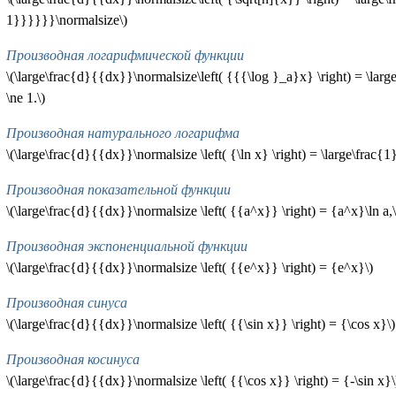
1}}}}}}\normalsize\)
Производная логарифмической функции
\(\large\frac{d}{{dx}}\normalsize\left( {{{\log }_a}x} \right) = \larg
\ne 1.\)
Производная натурального логарифма
\(\large\frac{d}{{dx}}\normalsize \left( {\ln x} \right) = \large\frac{
Производная показательной функции
\(\large\frac{d}{{dx}}\normalsize \left( {{a^x}} \right) = {a^x}\ln a,\;
Производная экспоненциальной функции
\(\large\frac{d}{{dx}}\normalsize \left( {{e^x}} \right) = {e^x}\)
Производная синуса
\(\large\frac{d}{{dx}}\normalsize \left( {{\sin x}} \right) = {\cos x}\)
Производная косинуса
\(\large\frac{d}{{dx}}\normalsize \left( {{\cos x}} \right) = {-\sin x}\