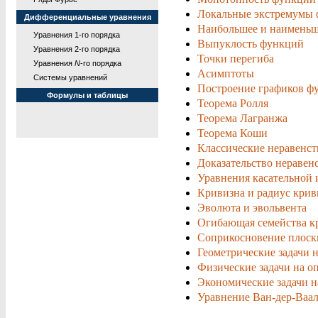
Локальные экстремумы
Дифференциальные уравнения
Наибольшее и наименьш
Уравнения 1-го порядка
Выпуклость функций
Уравнения 2-го порядка
Точки перегиба
Уравнения
N
-го порядка
Асимптоты
Системы уравнений
Построение графиков ф
Формулы и таблицы
Теорема Ролля
Теорема Лагранжа
Теорема Коши
Классические неравенст
Доказательство неравен
Уравнения касательной 
Кривизна и радиус кри
Эволюта и эвольвента
Огибающая семейства к
Соприкосновение плоск
Геометрические задачи 
Физические задачи на 
Экономические задачи 
Уравнение Ван-дер-Ваал