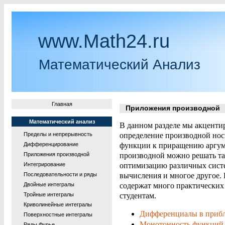
www.Math24.ru
Математический Анализ
Главная
Приложения производной
Математический анализ
В данном разделе мы акценти
Пределы и непрерывность
определение производной нос
Дифференцирование
функции к приращению аргуме
Приложения производной
производной можно решать так
Интегрирование
оптимизацию различных сист
Последовательности и ряды
вычисления и многое другое.
Двойные интегралы
содержат много практических
Тройные интегралы
студентам.
Криволинейные интегралы
Дифференциалы в приб
Поверхностные интегралы
Монотонность функций
Ряды Фурье