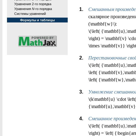
Уравнения 2-го порядка
Смешанным произведе
Уравнения
N
-го порядка
Системы уравнений
скалярное произведение
Формулы и таблицы
(\mathbf{w}\):
\(\left( {\mathbf{u},\ma
\right) = \mathbf{v} \cd
\times \mathbf{v}} \right
Перестановочные свой
\(\left( {\mathbf{u},\ma
\left( {\mathbf{v},\math
\left( {\mathbf{w},\math
Умножение смешанного
\(k\mathbf{u} \cdot \left
{\mathbf{u},\mathbf{v},
Смешанное произведен
\(\left( {\mathbf{u},\ma
\right) = \left| {\beg