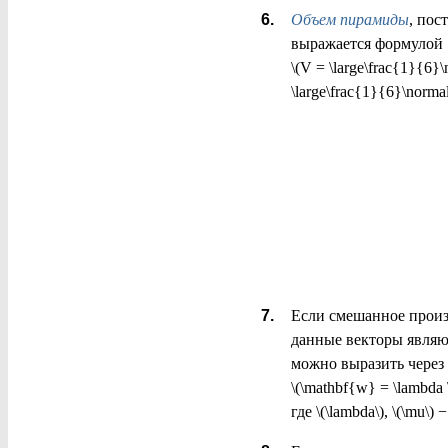
Объем пирамиды
, пос
выражается формулой
\(V = \large\frac{1}{6}\n
\large\frac{1}{6}\normals
Если смешанное произве
данные векторы явля
можно выразить через 
\(\mathbf{w} = \lambda 
где \(\lambda\), \(\mu\