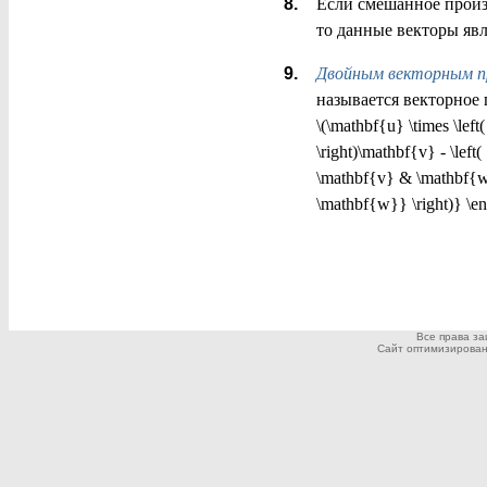
Если смешанное произве
то данные векторы яв
Двойным векторным п
называется векторное
\(\mathbf{u} \times \lef
\right)\mathbf{v} - \lef
\mathbf{v} & \mathbf{w}\
\mathbf{w}} \right)} \end
Все права з
Сайт оптимизирован дл