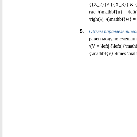
{{Z_2}}\\ {{X_3}} & {{Y
где \(\mathbf{u} = \lef
\right)\), \(\mathbf{w} 
Объем параллелепипед
равен модулю смешанн
\(V = \left| {\left( {\mat
{\mathbf{v} \times \mathb