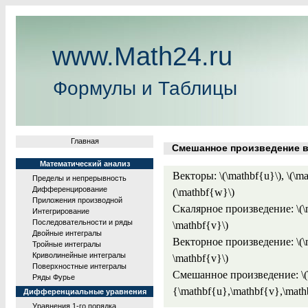
www.Math24.ru
Формулы и Таблицы
Главная
Смешанное произведение в
Математический анализ
Векторы: \(\mathbf{u}\), \(\ma
Пределы и непрерывность
Дифференцирование
(\mathbf{w}\)
Приложения производной
Скалярное произведение: \(\
Интегрирование
Последовательности и ряды
\mathbf{v}\)
Двойные интегралы
Векторное произведение: \(\m
Тройные интегралы
Криволинейные интегралы
\mathbf{v}\)
Поверхностные интегралы
Смешанное произведение: \(\l
Ряды Фурье
{\mathbf{u},\mathbf{v},\mathb
Дифференциальные уравнения
Уравнения 1-го порядка