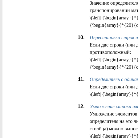
Значение определителя
транспонировании ма
\(\left| {\begin{array}
{\begin{array}{*{20}{c
Перестановка строк и
Если две строки (или 
противоположный:
\(\left| {\begin{array}
{\begin{array}{*{20}{c
Определитель с одина
Если две строки (или 
\(\left| {\begin{array}
Умножение строки или
Умножение элементов 
определителя на это ч
столбца) можно выноси
\(\left| {\begin{array}