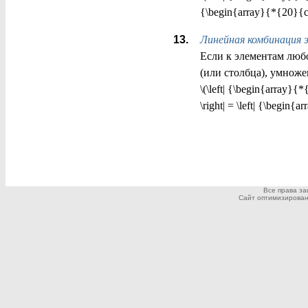
{\begin{array}{*{20}{c
Линейная комбинация 
Если к элементам люб
(или столбца), умноже
\(\left| {\begin{array
\right| = \left| {\begi
Все права з
Сайт оптимизирован дл