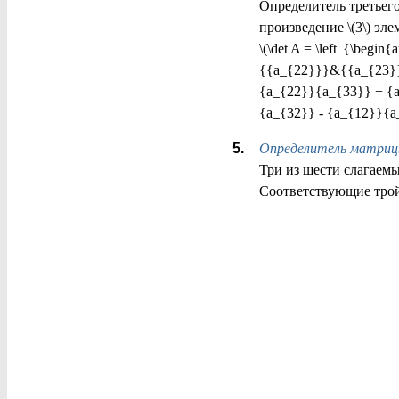
Определитель третьего
произведение \(3\) эле
\(\det A = \left| {\be
{{a_{22}}}&{{a_{23}}}
{a_{22}}{a_{33}} + {
{a_{32}} - {a_{12}}{a
Определитель матриц
Три из шести слагаемы
Соответствующие трой