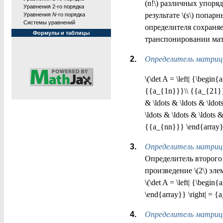
(n!\) различных упоряд
Уравнения 2-го порядка
результате \(s\) попарн
Уравнения
N
-го порядка
Системы уравнений
определителя сохраня
Формулы и таблицы
транспонировании ма
Определитель матрицы
\(\det A = \left| {\be
{{a_{1n}}}\\ {{a_{21}}
& \ldots & \ldots & \ld
\ldots & \ldots & \ldot
{{a_{nn}}} \end{array}} 
Определитель матриц
Определитель второго 
произведение \(2\) эле
\(\det A = \left| {\be
\end{array}} \right| =
Определитель матриц