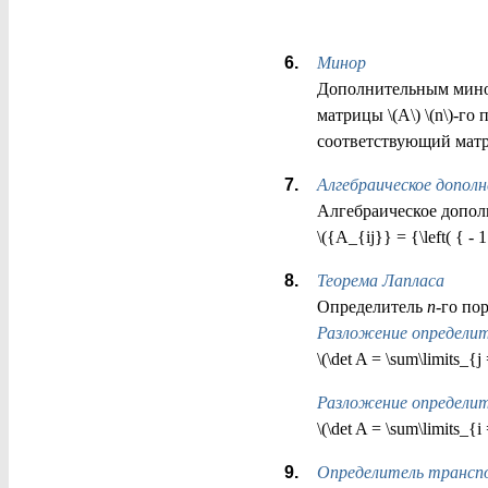
Минор
Дополнительным миноро
матрицы \(A\) \(n\)-го п
соответствующий матри
Алгебраическое дополн
Алгебраическое дополн
\({A_{ij}} = {\left( { - 
Теорема Лапласа
Определитель
n
-го по
Разложение определит
\(\det A = \sum\limits_{j
Разложение определит
\(\det A = \sum\limits_{i
Определитель трансп