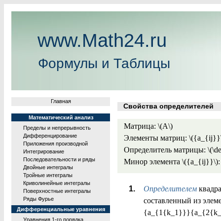
www.Math24.ru
Формулы и Таблицы
Главная
Свойства определителей
Математический анализ
Матрица: \(A\)
Пределы и непрерывность
Дифференцирование
Элементы матриц: \({a_{ij}}\),
Приложения производной
Определитель матрицы: \(\de
Интегрирование
Последовательности и ряды
Минор элемента \({a_{ij}}\):
Двойные интегралы
Тройные интегралы
Криволинейные интегралы
Определителем
квадрат
Поверхностные интегралы
Ряды Фурье
составленный из элемен
Дифференциальные уравнения
{a_{1{k_1}}}{a_{2{k_2
Уравнения 1-го порядка