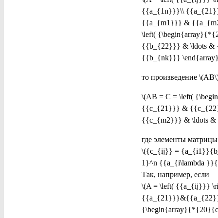
{{a_{1n}}}\\ {{a_{21}}
{{a_{m1}}} & {{a_{m2}}}
\left( {\begin{array}{
{{b_{22}}} & \ldots & 
{{b_{nk}}} \end{array}} 
то произведение \(AB\
\(AB = C = \left( {\be
{{c_{21}}} & {{c_{22}}
{{c_{m2}}} & \ldots & 
где элементы матриц
\({c_{ij}} = {a_{i1}}{b
1}^n {{a_{i\lambda }}{b_{\
Так, например, если
\(A = \left( {{a_{ij}}}
{{a_{21}}}&{{a_{22}}}&{
{\begin{array}{*{20}{c}