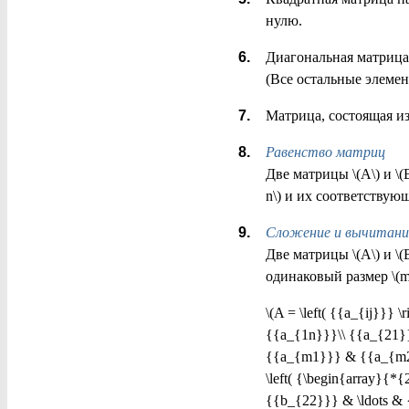
нулю.
Диагональная матрица
(Все остальные элемент
Матрица, состоящая из
Равенство матриц
Две матрицы \(A\) и \(
n\) и их соответствую
Сложение и вычитани
Две матрицы \(A\) и \(
одинаковый размер \(m 
\(A = \left( {{a_{ij}}}
{{a_{1n}}}\\ {{a_{21}}
{{a_{m1}}} & {{a_{m2}}}
\left( {\begin{array}{
{{b_{22}}} & \ldots & 