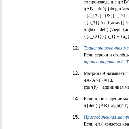
то произведение \(AB\
\(AB = \left( {\begin
{{a_{22}}}&{{a_{31}}} \
{{b_3}} \end{array}} \r
\right) = \left( {\beg
{{a_{21}}{b_1} + {a_{2
Транспонированная м
Если строки и столбцы
транспонированной
. 
Матрица
A
называетс
\(A{A^T} = I\),
где \(I\) − единичная м
Если произведение мат
\({\left( {AB} \right)^
Присоединенная матр
Если \(A\) является кв