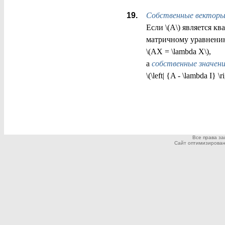
Собственные векторы
Если \(A\) является кв
матричному уравнени
\(AX = \lambda X\),
а
собственные значен
\(\left| {A - \lambda I} \ri
Все права з
Сайт оптимизирован дл