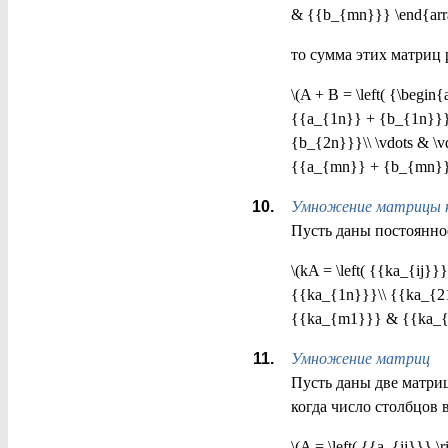
& {{b_{mn}}} \end{array
то сумма этих матриц 
\(A + B = \left( {\beg
{{a_{1n}} + {b_{1n}}}
{b_{2n}}}\\ \vdots & 
{{a_{mn}} + {b_{mn}}} 
Умножение матрицы н
Пусть даны постоянное ч
\(kA = \left( {{ka_{ij}
{{ka_{1n}}}\\ {{ka_{21
{{ka_{m1}}} & {{ka_{m2
Умножение матриц
Пусть даны две матрицы
когда число столбцов 
\(A = \left( {{a_{ij}}}