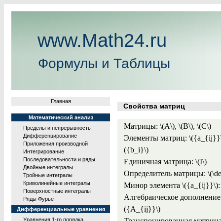
www.Math24.ru
Формулы и Таблицы
Главная
Свойства матриц
Математический анализ
Матрицы: \(A\), \(B\), \(C\)
Пределы и непрерывность
Дифференцирование
Элементы матриц: \({a_{ij}}\), 
Приложения производной
({b_i}\)
Интегрирование
Последовательности и ряды
Единичная матрица: \(I\)
Двойные интегралы
Определитель матрицы: \(\de
Тройные интегралы
Криволинейные интегралы
Минор элемента \({a_{ij}}\):
Поверхностные интегралы
Алгебраическое дополнение эл
Ряды Фурье
({A_{ij}}\)
Дифференциальные уравнения
Транспонированная матрица:
Уравнения 1-го порядка