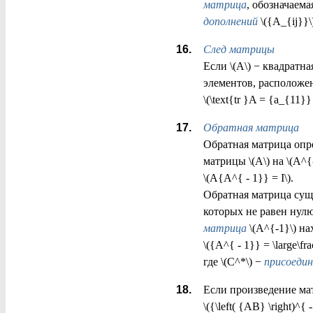
матрица
, обозначаема
дополнений
\({A_{ij}}
След матрицы
Если \(A\) − квадратна
элементов, расположе
\(\text{tr }A = {a_{11}
Обратная матрица
Обратная матрица опре
матрицы \(A\) на \(A^{
\(A{A^{ - 1}} = I\).
Обратная матрица сущ
которых не равен нулю
матрица
\(A^{-1}\) на
\({A^{ - 1}} = \large\f
где \(C^*\) −
присоеди
Если произведение мат
\({\left( {AB} \right)^{