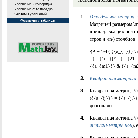
Уравнения 2-го порядка
Уравнения
N
-го порядка
Системы уравнений
Определение матрицы
Формулы и таблицы
Матрицей размером \(m 
принадлежащих некотор
строк и \(n\) столбцов.
\(A = \left( {{a_{ij}}}
{{a_{1n}}}\\ {{a_{21}}
{{a_{m1}}} & {{a_{m2}}
Квадратная матрица \(
Квадратная матрица \(\l
({{a_{ij}}} = {{a_{ji
диагонали.
Квадратная матрица \(\l
антисимметричной
), 
Квадратная матрица н