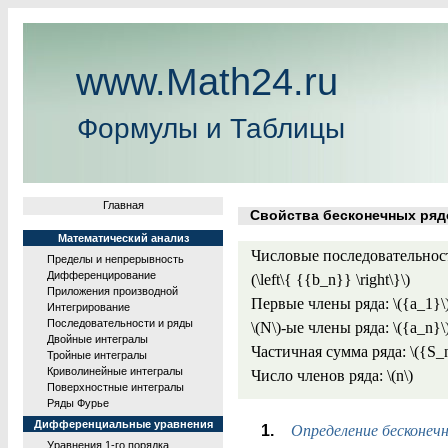
www.Math24.ru
Формулы и Таблицы
Главная
Свойства бесконечных ряд
Математический анализ
Числовые последовательности: \
Пределы и непрерывность
Дифференцирование
(\left\{ {{b_n}} \right\}\)
Приложения производной
Первые члены ряда: \({a_1}\),
Интегрирование
Последовательности и ряды
\(N\)-ые члены ряда: \({a_n}\)
Двойные интегралы
Частичная сумма ряда: \({S_n
Тройные интегралы
Криволинейные интегралы
Число членов ряда: \(n\)
Поверхностные интегралы
Ряды Фурье
Дифференциальные уравнения
Определение бесконечн
Уравнения 1-го порядка