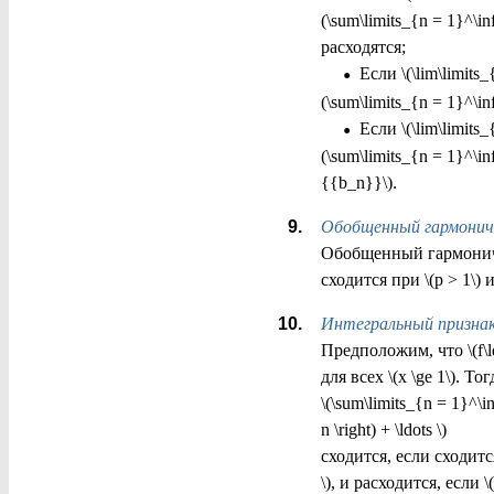
(\sum\limits_{n = 1}^\in
расходятся;
•
Если \(\lim\limits_{
(\sum\limits_{n = 1}^\in
•
Если \(\lim\limits_{
(\sum\limits_{n = 1}^\i
{{b_n}}\).
Обобщенный гармонич
Обобщенный гармоническ
сходится при \(p > 1\) и
Интегральный призна
Предположим, что \(f\
для всех \(x \ge 1\). То
\(\sum\limits_{n = 1}^\infty
n \right) + \ldots \)
сходится, если сходится 
\), и расходится, если \(\