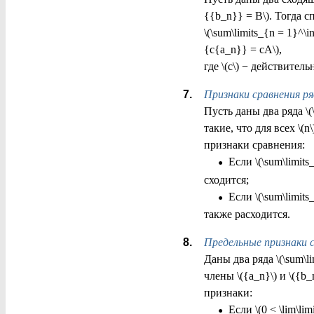
{{b_n}} = B\). Тогда 
\(\sum\limits_{n = 1}^\i
{c{a_n}} = cA\),
где \(c\) − действитель
Признаки сравнения ря
Пусть даны два ряда \(\
такие, что для всех \(
признаки сравнения:
•
Если \(\sum\limits_
сходится;
•
Если \(\sum\limits_
также расходится.
Предельные признаки с
Даны два ряда \(\sum\li
члены \({a_n}\) и \({
признаки:
•
Если \(0 < \lim\limi