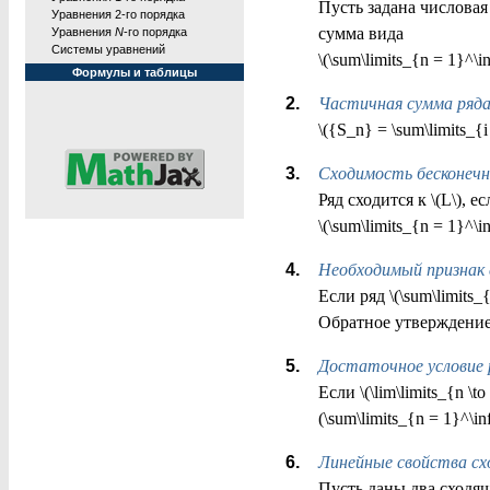
Пусть задана числовая п
Уравнения 2-го порядка
сумма вида
Уравнения
N
-го порядка
Системы уравнений
\(\sum\limits_{n = 1}^\i
Формулы и таблицы
Частичная сумма ряд
\({S_n} = \sum\limits_{
Сходимость бесконечн
Ряд сходится к \(L\), ес
\(\sum\limits_{n = 1}^\in
Необходимый признак 
Если ряд \(\sum\limits_{n
Обратное утверждение
Достаточное условие 
Если \(\lim\limits_{n \
(\sum\limits_{n = 1}^\i
Линейные свойства сх
Пусть даны два сходящих