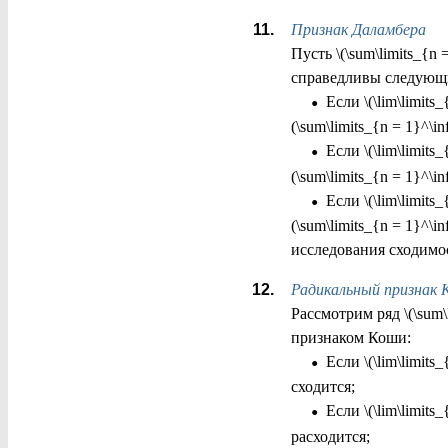
Признак Даламбера
Пусть \(\sum\limits_{n
справедливы следующи
•
Если \(\lim\limits_{
(\sum\limits_{n = 1}^\in
•
Если \(\lim\limits_{
(\sum\limits_{n = 1}^\i
•
Если \(\lim\limits_{
(\sum\limits_{n = 1}^\i
исследования сходимо
Радикальный признак 
Рассмотрим ряд \(\sum\
признаком Коши:
•
Если \(\lim\limits_{
сходится;
•
Если \(\lim\limits_{
расходится;