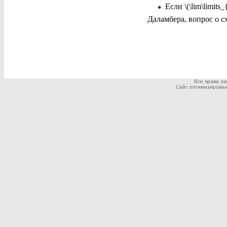
•
Если \(\lim\limits_{
Даламбера, вопрос о с
Все права з
Сайт оптимизирован дл