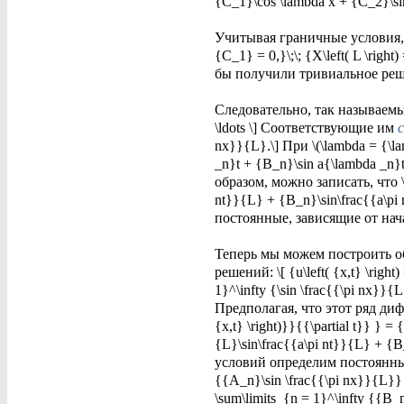
{C_1}\cos \lambda x + {C_2}\si
Учитывая граничные условия, получ
{C_1} = 0,}\;\; {X\left( L \righ
бы получили тривиальное решени
Следовательно, так называем
\ldots \] Соответствующие им
nx}}{L}.\] При \(\lambda = {\
_n}t + {B_n}\sin a{\lambda _n}t
образом, можно записать, что \[ 
nt}}{L} + {B_n}\sin\frac{{a\pi n
постоянные, зависящие от на
Теперь мы можем построить 
решений: \[ {u\left( {x,t} \right)
1}^\infty {\sin \frac{{\pi nx}}{L
Предполагая, что этот ряд диф
{x,t} \right)}}{{\partial t}} } =
{L}\sin\frac{{a\pi nt}}{L} + {B
условий определим постоянные \(
{{A_n}\sin \frac{{\pi nx}}{L}} = f\
\sum\limits_{n = 1}^\infty {{B_n