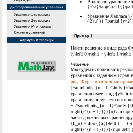
Волновое уравнение \({\
{a^2}\large\frac{{{\par
Дифференциальные уравнения
Уравнения 1-го порядка
Уравнение Лапласа \({\l
^2}u}}{{\partial {y^2}}
Уравнения 2-го порядка
Уравнения
N
-го порядка
Системы уравнений
Пример 1
Формулы и таблицы
Найти решение в виде ряда Фу
(y\left( 0 \right) = y\left( 1 \right) 
Решение.
Мы будем использовать разло
уравнения с заданными гранич
ряда Фурье и типичные прим
}\sum\limits_{n = 1}^\infty {\fr
уравнения имеет вид \[y\left( x 
уравнение, получаем соотношение
+ 2\sum\limits_{n = 1}^\infty {{b
\right)}^{n + 1}}}}{n}\sin n\
части должны быть равны друг д
{b_n} = \frac{{6{{\left( { - 1} \
\right)}^{n + 1}}}}{{n\pi \left