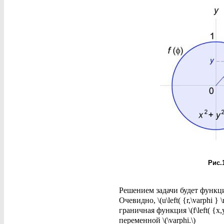
Рис.
Решением задачи будет функция \(
Очевидно, \(u\left( {r,\varphi }
граничная функция \(f\left( {x,y
переменной \(\varphi.\)