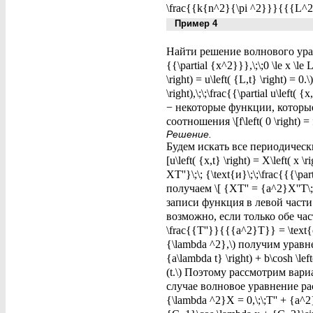
\frac{{k{n^2}{\pi ^2}}}{{{L^2}}
Пример 4
Найти решение волнового уравне
{{\partial {x^2}}},\;\;0 \le x 
\right) = u\left( {L,t} \right) =
\right),\;\;\frac{{\partial u\left( {x
− некоторые функции, которы
соотношения \[f\left( 0 \right) = f\l
Решение.
Будем искать все периодические
[u\left( {x,t} \right) = X\left( x \
XT''}\;\; {\text{и}\;\;\frac{{{\
получаем \[ {XT'' = {a^2}X''T\;
записи функция в левой части з
возможно, если только обе час
\frac{{T''}}{{{a^2}T}} = \text{
{\lambda ^2},\) получим уравнени
{a\lambda t} \right) + b\cosh \
(t.\) Поэтому рассмотрим вариан
случае волновое уравнение ра
{\lambda ^2}X = 0,\;\;T'' + {a^