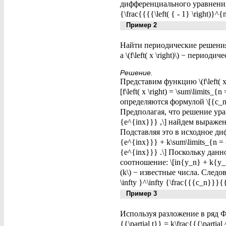
дифференциального уравнения опи
{\frac{{{{\left( { - 1} \right)}^{
Пример 2
Найти периодические решения ди
а \(f\left( x \right)\) − периоди
Решение.
Представим функцию \(f\left( x
[f\left( x \right) = \sum\limit
определяются формулой \[{c_n} = \
Предполагая, что решение уравн
{e^{inx}}} ,\] найдем выражение
Подставляя это в исходное дифф
{e^{inx}}} + k\sum\limits_{n = -
{e^{inx}}} .\] Поскольку данн
соотношение: \[in{y_n} + k{y_n}
(k\) − известные числа. Следова
\infty }^\infty {\frac{{{c_n}}}{
Пример 3
Используя разложение в ряд Фу
{{\partial t}} = k\frac{{{\par