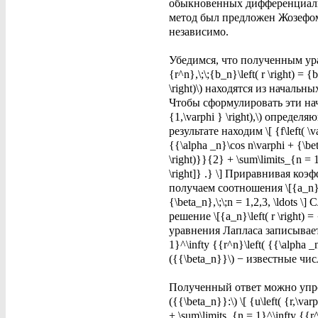
обыкновенных дифференциальн
метод был предложен Жозефом 
независимо.
Убедимся, что полученным уравн
{r^n},\;\;{b_n}\left( r \right) = 
\right)\) находятся из нача
Чтобы сформулировать эти начал
{1,\varphi } \right),\) опред
результате находим \[ {f\left( \v
{{\alpha _n}\cos n\varphi + {\beta
\right)}}{2} + \sum\limits_{n = 1}
\right]} .} \] Приравнивая коэф
получаем соотношения \[{a_n}\left(
{\beta_n},\;\;n = 1,2,3, \ldo
решение \[{a_n}\left( r \right) =
уравнения Лапласа записывается в
1}^\infty {{r^n}\left( {{\alpha _n
({{\beta_n}}\) − известные чи
Полученный ответ можно упрос
({{\beta_n}}:\) \[ {u\left( {r,\varp
+ \sum\limits_{n = 1}^\infty {{r^n