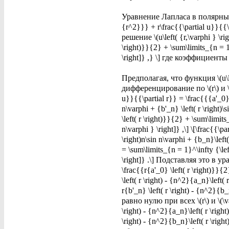
Уравнение Лапласа в полярных 
{r^2}}} + r\frac{{\partial u}}{{\
решение \(u\left( {r,\varphi } \ri
\right)}}{2} + \sum\limits_{n = 1}^
\right]} ,} \] где коэффициенты Фу
Предполагая, что функция \(u\le
дифференцирование по \(r\) и \
u}}{{\partial r}} = \frac{{{a'_0} \
n\varphi + {b'_n} \left( r \right)\
\left( r \right)}}{2} + \sum\limits_
n\varphi } \right]} ,\] \[\frac{{\p
\right)n\sin n\varphi + {b_n}\left(
= \sum\limits_{n = 1}^\infty {\lef
\right]} .\] Подставляя это в ур
\frac{{r{a'_0} \left( r \right)}}{2
\left( r \right) - {n^2}{a_n}\left( 
r{b'_n} \left( r \right) - {n^2}{b
равно нулю при всех \(r\) и \(\va
\right) - {n^2}{a_n}\left( r \right)
\right) - {n^2}{b_n}\left( r \rig