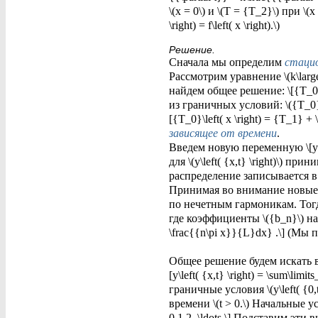
\(x = 0\) и \(T = {T_2}\) при 
\right) = f\left( x \right).\)
Решение.
Сначала мы определим
стаци
Рассмотрим уравнение \(k\large\
найдем общее решение: \[{T_0}
из граничных условий: \({T_0}\le
[{T_0}\left( x \right) = {T_1} 
зависящее от времени
.
Введем новую переменную \[y\left
для \(y\left( {x,t} \right)\) прини
распределение записывается в форме
Принимая во внимание новые 
по нечетным гармоникам. Тогда \[
где коэффициенты \({b_n}\) нахо
\frac{{n\pi x}}{L}dx} .\] (Мы
Общее решение будем искать в в
[y\left( {x,t} \right) = \sum\limi
граничные условия \(y\left( {0,t
времени \(t > 0.\) Начальные усло
0,1,2, \ldots \] Подставим эти