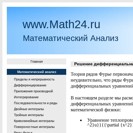
www.Math24.ru
Математический Анализ
Главная
Решение дифференциальных
Математический анализ
Теория рядов Фурье первонач
Пределы и непрерывность
неудивительно, что ряды Фур
Дифференцирование
дифференциальных уравнений,
Приложения производной
Интегрирование
В настоящем разделе мы рас
Последовательности и ряды
дифференциальных уравнений,
Двойные интегралы
математической физики:
Тройные интегралы
Уравнение теплопроводно
Криволинейные интегралы
^2}u}}{{\partial {x^2}}
Поверхностные интегралы
Ряды Фурье