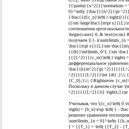
{{\partial {x^2}}}\normalsize = \
0}^\infty {\frac{{{n^2}{\pi ^2}}
{\frac{{d{c_n}\left( t \right)}
({\sin \large\frac{{m\pi x}}{L}\
соотношения ортогональности \[ 
\begin{cases} 0, & \text{если} &
получаем \[ {- k\sum\limits_{n =
\frac{{n\pi x}}{L}\sin \frac{{m\
{{dt}}\int\limits_0^L {\sin \fra
{{{L^2}}}{c_m}\left( t \right) 
дифференциальное уравнение, на
\frac{{k{m^2}{\pi ^2}}}{{{L^2}
^2}}}{{{L^2}}}\int {dt} ,}\;\; {
{C_0},}\;\; {\Rightarrow {c_m}\le
Поскольку в данном случае \(m = 
^2}}}{{{L^2}}}t} \right),\] г
Учитывая, что \({c_n}\left( 0 \ri
\right) = {b_n}\exp \left( { - 
решение уравнения теплопроводн
\sum\limits_{n = 0}^\infty {{b_n
} = {{T_1} + \left( {{T_2} - {T_