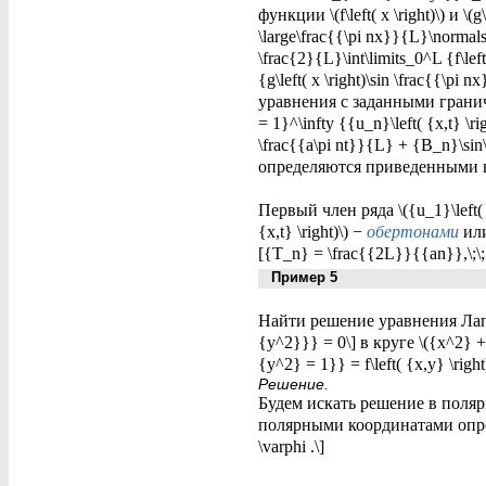
функции \(f\left( x \right)\) и \
\large\frac{{\pi nx}}{L}\norma
\frac{2}{L}\int\limits_0^L {f\lef
{g\left( x \right)\sin \frac{{\p
уравнения с заданными граничны
= 1}^\infty {{u_n}\left( {x,t} \r
\frac{{a\pi nt}}{L} + {B_n}\sin
определяются приведенными 
Первый член ряда \({u_1}\left( 
{x,t} \right)\) −
обертонами
ил
[{T_n} = \frac{{2L}}{{an}},\;\;
Пример 5
Найти решение уравнения Лапласа
{y^2}}} = 0\] в круге \({x^2} + 
{y^2} = 1}} = f\left( {x,y} \right)
Решение.
Будем искать решение в полярны
полярными координатами определ
\varphi .\]