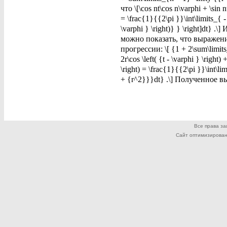
что \[\cos nt\cos n\varphi + \sin nt
= \frac{1}{{2\pi }}\int\limits_{ - 
\varphi } \right)} } \right]dt} .
можно показать, что выражен
прогрессии: \[ {1 + 2\sum\limits_
2r\cos \left( {t - \varphi } \rig
\right) = \frac{1}{{2\pi }}\int\limi
+ {r^2}}}dt} .\] Полученное 
Все права з
Сайт оптимизирован дл