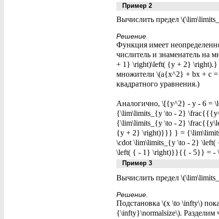
Пример 2
Вычислить предел \(\lim\limits_
Решение.
Функция имеет неопределенность 
числитель и знаменатель на множ
+ 1} \right)\left( {y + 2} \ri
множители \(a{x^2} + bx + c = a\l
квадратного уравнения.)
Аналогично, \[{y^2} - y - 6 = \le
{\lim\limits_{y \to - 2} \frac{{{
{\lim\limits_{y \to - 2} \frac{{y\l
{y + 2} \right)}}} } = {\lim\limit
\cdot \lim\limits_{y \to - 2} \left
\left( { - 1} \right)}}{{ - 5}} = -
Пример 3
Вычислить предел \(\lim\limits_{
Решение.
Подстановка \(x \to \infty\) по
{\infty}\normalsize\). Раздели