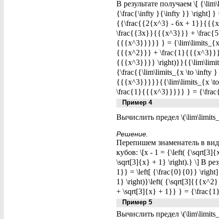
В результате получаем \[ {\lim\l
{\frac{\infty }{\infty }} \right]
{{\frac{{2{x^3} - 6x + 1}}{{{x^
\frac{{3x}}{{{x^3}}} + \frac{
{{{x^3}}}}} } = {\lim\limits_{x
{{{x^2}}} + \frac{1}{{{x^3}}}}} 
{{{x^3}}}} \right)}}{{\lim\limit
{\frac{{\lim\limits_{x \to \infty 
{{{x^3}}}}}{{\lim\limits_{x \to \i
\frac{1}{{{x^3}}}}} } = {\frac{
Пример 4
Вычислить предел \(\lim\limits_{
Решение.
Перепишем знаменатель в виде \[
кубов: \[x - 1 = {\left( {\sqrt[3]
\sqrt[3]{x} + 1} \right).} \] В р
1}} = \left[ {\frac{0}{0}} \right]
1} \right)}\left( {\sqrt[3]{{{x^2
+ \sqrt[3]{x} + 1}} } = {\frac{1
Пример 5
Вычислить предел \(\lim\limits_{