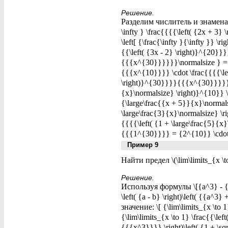
Решение.
Разделим числитель и знаменате
\infty } \frac{{{{\left( {2x + 3}
\left[ {\frac{\infty }{\infty }} \r
{{\left( {3x - 2} \right)}^{20}
{{{x^{30}}}}}}\normalsize } = {\
{{{x^{10}}}} \cdot \frac{{{{\le
\right)}^{30}}}}{{{x^{30}}}}}}\n
{x}\normalsize} \right)}^{10}} \
{\large\frac{{x + 5}}{x}\normalsi
\large\frac{3}{x}\normalsize} \r
{{{{\left( {1 + \large\frac{5}{
{{{1^{30}}}} = {2^{10}} \cdot
Пример 9
Найти предел \(\lim\limits_{x \to
Решение.
Используя формулы \[{a^3} - {b^3}
\left( {a - b} \right)\left( {{a
значение: \[ {\lim\limits_{x \to 1
{\lim\limits_{x \to 1} \frac{{\left
{{{x^3}}}} \right)\left( {1 + \sqr