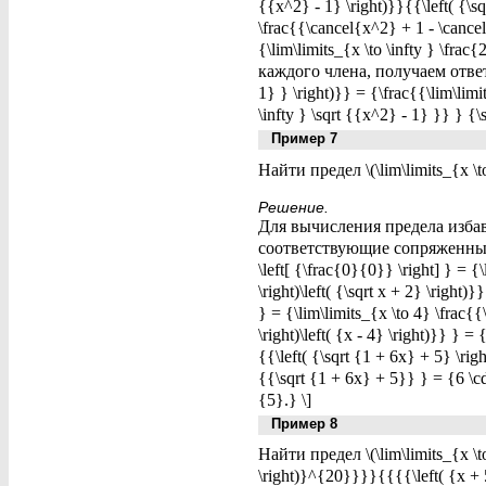
{{x^2} - 1} \right)}}{{\left( {\sq
\frac{{\cancel{x^2} + 1 - \cancel
{\lim\limits_{x \to \infty } \fra
каждого члена, получаем ответ: \[
1} } \right)}} = {\frac{{\lim\limi
\infty } \sqrt {{x^2} - 1} }} } {\
Пример 7
Найти предел \(\lim\limits_{x \to
Решение.
Для вычисления предела избав
соответствующие сопряженные выр
\left[ {\frac{0}{0}} \right] } = {\
\right)\left( {\sqrt x + 2} \right)}
} = {\lim\limits_{x \to 4} \frac{{\
\right)\left( {x - 4} \right)}} } = 
{{\left( {\sqrt {1 + 6x} + 5} \righ
{{\sqrt {1 + 6x} + 5}} } = {6 \c
{5}.} \]
Пример 8
Найти предел \(\lim\limits_{x \to
\right)}^{20}}}}{{{{\left( {x + 