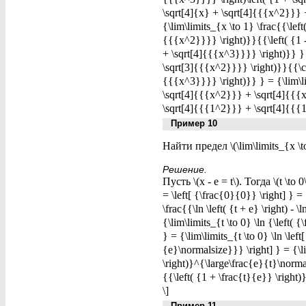
\sqrt[4]{x} + \sqrt[4]{{{x^2}}} +
{\lim\limits_{x \to 1} \frac{{\left
{{{x^2}}}} \right)}}{{\left( {1 -
+ \sqrt[4]{{{x^3}}}} \right)}} } =
\sqrt[3]{{{x^2}}}} \right)}}{{\can
{{{x^3}}}} \right)}} } = {\lim\l
\sqrt[4]{{{x^2}}} + \sqrt[4]{{{
\sqrt[4]{{{1^2}}} + \sqrt[4]{{{
Пример 10
Найти предел \(\lim\limits_{x \to
Решение.
Пусть \(x - e = t\). Тогда \(t \to
= \left[ {\frac{0}{0}} \right] } = 
\frac{{\ln \left( {t + e} \right) -
{\lim\limits_{t \to 0} \ln {\left(
} = {\lim\limits_{t \to 0} \ln \lef
{e}\normalsize}}} \right] } = {\li
\right)}^{\large\frac{e}{t}\norma
{{\left( {1 + \frac{t}{e}} \right
\]
Пример 11