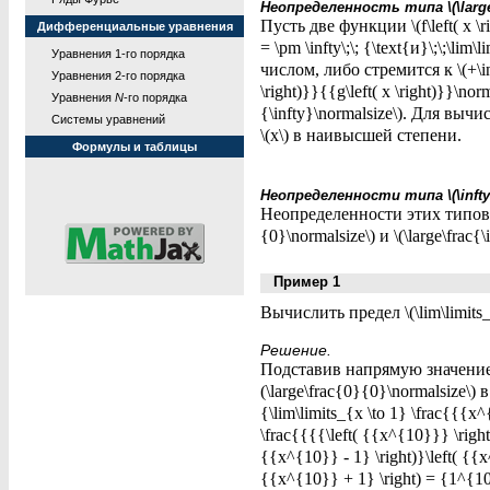
Неопределенность типа \(\large\fr
Пусть две функции \(f\left( x \rig
Дифференциальные уравнения
= \pm \infty\;\; {\text{и}\;\;\lim\
Уравнения 1-го порядка
числом, либо стремится к \(+\inf
Уравнения 2-го порядка
\right)}}{{g\left( x \right)}}\no
Уравнения
N
-го порядка
{\infty}\normalsize\). Для вы
Системы уравнений
\(x\) в наивысшей степени.
Формулы и таблицы
Неопределенности типа \(\infty - \inf
Неопределенности этих типов 
{0}\normalsize\) и \(\large\frac{\
Пример 1
Вычислить предел \(\lim\limits_
Решение.
Подставив напрямую значение 
(\large\frac{0}{0}\normalsize\)
{\lim\limits_{x \to 1} \frac{{{x^
\frac{{{{\left( {{x^{10}}} \right
{{x^{10}} - 1} \right)}\left( {{x
{{x^{10}} + 1} \right) = {1^{10