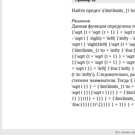
Найти предел \(\lim\limits_{t \to + 
Решение.
Данная функция определена тол
{\sqrt {t + \sqrt {t + 1} } + \sqrt 
- \sqrt t } \right) = \left[ {\infty -
\sqrt t } \right)\left( {\sqrt {t + \
{\lim\limits_{t \to + \infty } \frac
{{\sqrt {t + \sqrt {t + 1} } + \sqr
{{\sqrt {t + \sqrt {t + 1} } + \sqrt
+ \sqrt t }} = \left[ {\frac{\inft
(t \to \infty\). Следовательно,
степени знаменателя. Тогда \[ {L =
\sqrt t }} } = {\lim\limits_{t \to 
\sqrt t }}{{\sqrt t }}}} } = {\lim\
1} }}{t}} + 1}} } = {\lim\limits_{
\frac{1}{{{t^2}}}} } + 1}} } = {
Все права з