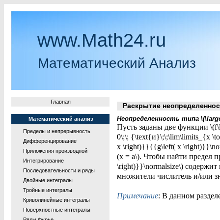
www.Math24.ru
Математический Анализ
Главная
Раскрытие неопределеннос
Неопределенность типа \(\large\
Математический анализ
Пусть заданы две функции \(f\left( 
Пределы и непрерывность
0\;\; {\text{и}\;\;\lim\limits_{x 
Дифференцирование
x \right)}}{{g\left( x \right)}}
Приложения производной
(x = a\). Чтобы найти предел при 
Интегрирование
\right)}}\normalsize\) содержи
Последовательности и ряды
множители числитель и/или зн
Двойные интегралы
Тройные интегралы
Примечание
: В данном разде
Криволинейные интегралы
Поверхностные интегралы
Ряды Фурье