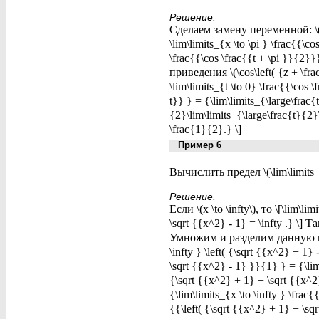
Решение.
Сделаем замену переменной: \(x - \
\lim\limits_{x \to \pi } \frac{{\c
\frac{{\cos \frac{{t + \pi }}{
приведения \(\cos\left( {z + \fr
\lim\limits_{t \to 0} \frac{{\cos 
t}} } = {\lim\limits_{\large\fra
{2}\lim\limits_{\large\frac{t}{2
\frac{1}{2}.} \]
Пример 6
Вычислить предел \(\lim\limits_{x 
Решение.
Если \(x \to \infty\), то \[\lim\lim
\sqrt {{x^2} - 1} = \infty .} \]
Умножим и разделим данную ир
\infty } \left( {\sqrt {{x^2} + 1} 
\sqrt {{x^2} - 1} }}{1} } = {\lim\l
{\sqrt {{x^2} + 1} + \sqrt {{x^2}
{\lim\limits_{x \to \infty } \frac
{{\left( {\sqrt {{x^2} + 1} + \sqr