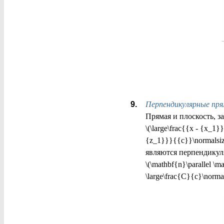
Перпендикулярные пря
Прямая и плоскость, з
\(\large\frac{{x - {x_1}
{z_1}}}{{c}}\normalsize
являются перпендикул
\(\mathbf{n}\parallel \m
\large\frac{C}{c}\normal