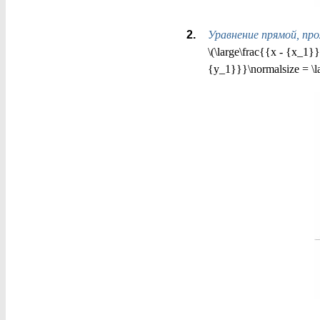
Уравнение прямой, про
\(\large\frac{{x - {x_1
{y_1}}}\normalsize = \l