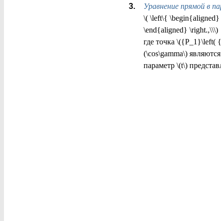
Уравнение прямой в п
\( \left\{ \begin{aligne
\end{aligned} \right.,\\\)
где точка \({P_1}\left( {
(\cos\gamma\) являют
параметр \(t\) предста