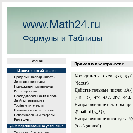
www.Math24.ru
Формулы и Таблицы
Главная
Прямая в пространстве
Математический анализ
Координаты точек: \(x\), \(y\), 
Пределы и непрерывность
Дифференцирование
(\ldots\)
Приложения производной
Действительные числа: \(A\), \(
Интегрирование
Последовательности и ряды
({B_1}\), \(t\), \(a\), \(b\), \(c\)
Двойные интегралы
Направляющие векторы прямых:
Тройные интегралы
Криволинейные интегралы
\(\mathbf{s_2}\)
Поверхностные интегралы
Направляющие косинусы: \(\cos\
Ряды Фурье
(\cos\gamma\)
Дифференциальные уравнения
Уравнения 1-го порядка