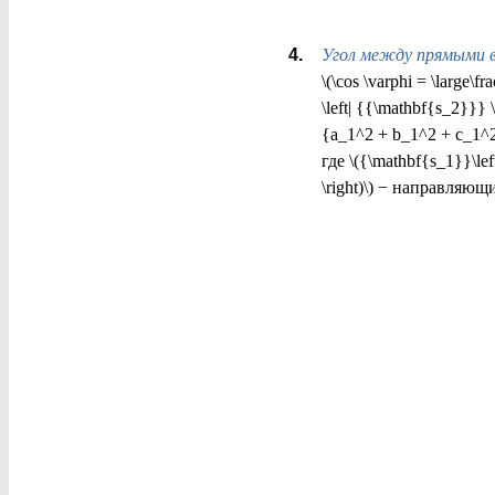
Угол между прямыми 
\(\cos \varphi = \large\
\left| {{\mathbf{s_2}}}
{a_1^2 + b_1^2 + c_1^2}
где \({\mathbf{s_1}}\le
\right)\) − направляю