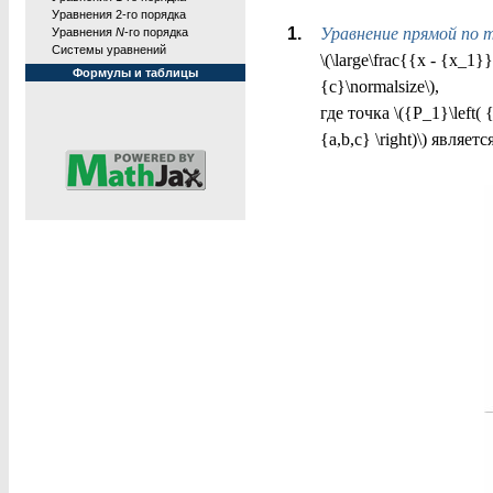
Уравнения 2-го порядка
Уравнение прямой по 
Уравнения
N
-го порядка
Системы уравнений
\(\large\frac{{x - {x_1}
Формулы и таблицы
{c}\normalsize\),
где точка \({P_1}\left(
{a,b,c} \right)\) явля