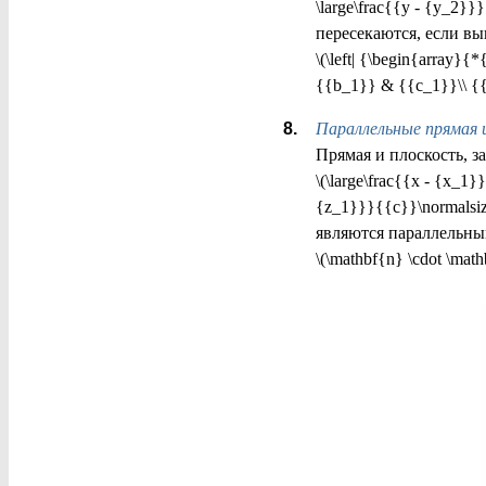
\large\frac{{y - {y_2}}
пересекаются, если вы
\(\left| {\begin{array
{{b_1}} & {{c_1}}\\ {{
Параллельные прямая 
Прямая и плоскость, з
\(\large\frac{{x - {x_1}
{z_1}}}{{c}}\normalsize
являются параллельны
\(\mathbf{n} \cdot \mat