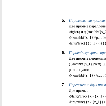
Параллельные прямые
Две прямые параллельн
\right)\) и \({\mathbf{s
\({\mathbf{s_1}}\parall
\large\frac{{{b_1}}}{{{
Перпендикулярные пр
Две прямые перпендик
({\mathbf{s_1}}\left( {{
равно нулю:
\({\mathbf{s_1}} \cdot
Пересечение двух пря
Две прямые
\(\large\frac{{x - {x_1
\large\frac{{z - {z_1}}