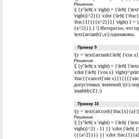
Решение.
\[ {y'\left( x \right) = {\left( {
\right)}^2}}} \cdot {\left( {\fra
\frac{1}{{{x^2}}}} \right) } = 
{x^2}}}.} \] Интересно, что про
\text{arctanh}\,x\) одинаковы.
Пример 9
\[y = \text{arctanh}\left( {\cos x} 
Решение.
\[ {y'\left( x \right) = {\left[ {\
\cdot {\left( {\cos x} \right)^\pri
\frac{{\cancel{\sin x}}}{{{{\sin
допустимых значений \(x\) опред
\mathbb{Z}.\)
Пример 10
\[y = \text{arccosh}\frac{x}{a}\]
Решение.
\[ {y'\left( x \right) = {\left( {
\right)}^2} - 1} }} \cdot {\left(
{{{a^2}}}} }} \cdot \frac{1}{a}