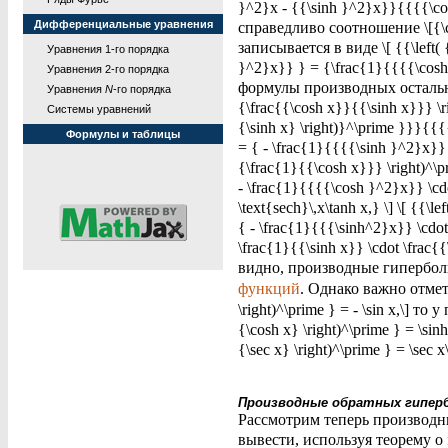
}^2}x - {{\sinh }^2}x}}{{{{\c
Дифференциальные уравнения
справедливо соотношение \[{\c
записывается в виде \[ {{\left( 
Уравнения 1-го порядка
}^2}x}} } = {\frac{1}{{{{\cos
Уравнения 2-го порядка
формулы производных остальных 
Уравнения
N
-го порядка
{\frac{{\cosh x}}{{\sinh x}}} \ri
Системы уравнений
{\sinh x} \right)}^\prime }}}{{
Формулы и таблицы
= { - \frac{1}{{{{\sinh }^2}x}} } 
{\frac{1}{{\cosh x}}} \right)^\pr
- \frac{1}{{{{\cosh }^2}x}} \cdo
\text{sech}\,x\tanh x,} \] \[ {{\l
{ - \frac{1}{{{\sinh^2}x}} \cdot 
\frac{1}{{\sinh x}} \cdot \frac{{\
видно, производные гипербо
функций
. Однако важно отмети
\right)^\prime } = - \sin x,\] 
{\cosh x} \right)^\prime } = \s
{\sec x} \right)^\prime } = \sec x\
Производные обратных гипер
Рассмотрим теперь производны
вывести, используя теорему о