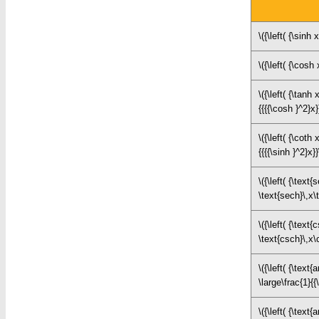
\({\left( {\sinh
\({\left( {\cosh
\({\left( {\tanh 
{{{{\cosh }^2}x
\({\left( {\coth 
{{{{\sinh }^2}x
\({\left( {\text{
\text{sech}\,x\
\({\left( {\text{
\text{csch}\,x\
\({\left( {\text{
\large\frac{1}{{
\({\left( {\text