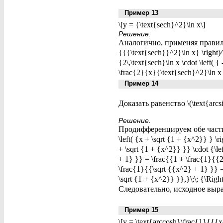
Пример 13
\[y = {\text{sech}^2}\ln x\]
Решение.
Аналогично, применяя правило 
{{{\text{sech}}^2}\ln x} \right)^\
{2\,\text{sech}\ln x \cdot \left( { 
\frac{2}{x}{\text{sech}^2}\ln x \
Пример 14
Доказать равенство \(\text{arcsinh
Решение.
Продифференцируем обе части выр
\left( {x + \sqrt {1 + {x^2}} } \
+ \sqrt {1 + {x^2}} }} \cdot {\le
+ 1} }} = \frac{{1 + \frac{1}{{2
\frac{1}{{\sqrt {{x^2} + 1} }} 
\sqrt {1 + {x^2}} }},}\;\; {\Rig
Следовательно, исходное выра
Пример 15
\[y = \text{arccosh}\frac{1}{{{