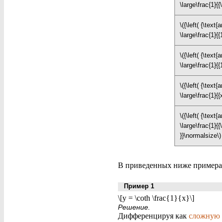
\large\frac{1}{{
\({\left( {\text{
\large\frac{1}{{
\({\left( {\text{
\large\frac{1}{{
\({\left( {\text
\large\frac{1}{{
\({\left( {\text
\large\frac{1}{{\
}}\normalsize\)
В приведенных ниже примера
Пример 1
\[y = \coth \frac{1}{x}\]
Решение.
Дифференцируя как
сложную