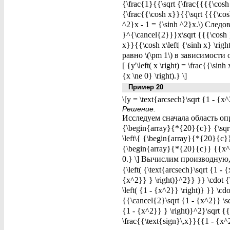
{\frac{1}{{\sqrt {\frac{{{{\cos
{\frac{{\cosh x}}{{\sqrt {{{\cos
^2}x - 1 = {\sinh ^2}x.\) Следова
}^{\cancel{2}}}x\sqrt {{{\cosh }
x}}{{\cosh x\left| {\sinh x} \righ
равно \(\pm 1\) в зависимости 
[ {y'\left( x \right) = \frac{{\sin
{x \ne 0} \right).} \]
Пример 20
\[y = \text{arcsech}\sqrt {1 - {x^
Решение.
Исследуем сначала область опред
{\begin{array}{*{20}{c}} {\sqrt 
\left\{ {\begin{array}{*{20}{c}} 
{\begin{array}{*{20}{c}} {{x^2} <
0.} \] Вычислим производную
{\left( {\text{arcsech}\sqrt {1 - 
{x^2}} } \right)}^2}} }} \cdot {\l
\left( {1 - {x^2}} \right)} }} \cd
{{\cancel{2}\sqrt {1 - {x^2}} \sq
{1 - {x^2}} } \right)}^2}\sqrt {{x
\frac{{\text{sign}\,x}}{{1 - {x^2}}}