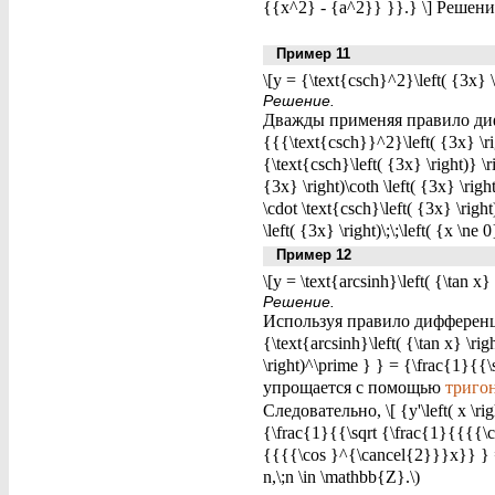
{{x^2} - {a^2}} }}.} \] Решение
Пример 11
\[y = {\text{csch}^2}\left( {3x} \
Решение.
Дважды применяя правило диффе
{{{\text{csch}}^2}\left( {3x} \rig
{\text{csch}\left( {3x} \right)} \r
{3x} \right)\coth \left( {3x} \righ
\cdot \text{csch}\left( {3x} \right
\left( {3x} \right)\;\;\left( {x \ne 0
Пример 12
\[y = \text{arcsinh}\left( {\tan x} 
Решение.
Используя правило дифференциро
{\text{arcsinh}\left( {\tan x} \ri
\right)^\prime } } = {\frac{1}{
упрощается с помощью
триго
Следовательно, \[ {y'\left( x \r
{\frac{1}{{\sqrt {\frac{1}{{{{\
{{{{\cos }^{\cancel{2}}}x}} } = {
n,\;n \in \mathbb{Z}.\)