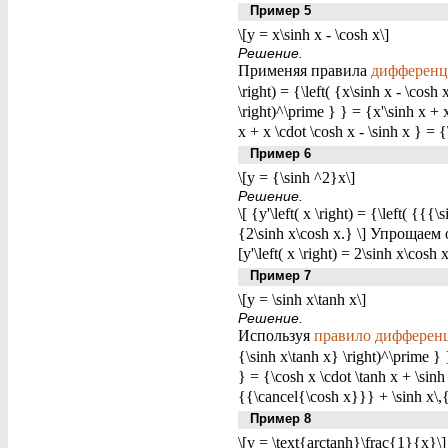
Пример 5
\[y = x\sinh x - \cosh x\]
Решение.
Применяя правила
дифференц
\right) = {\left( {x\sinh x - \cosh
\right)^\prime } } = {x'\sinh x + x
x + x \cdot \cosh x - \sinh x } = 
Пример 6
\[y = {\sinh ^2}x\]
Решение.
\[ {y'\left( x \right) = {\left( {{
{2\sinh x\cosh x.} \] Упрощаем 
[y'\left( x \right) = 2\sinh x\cosh 
Пример 7
\[y = \sinh x\tanh x\]
Решение.
Используя
правило дифферен
{\sinh x\tanh x} \right)^\prime } 
} = {\cosh x \cdot \tanh x + \si
{{\cancel{\cosh x}}} + \sinh x\,{
Пример 8
\[y = \text{arctanh}\frac{1}{x}\]