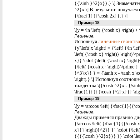
{{\sinh }^2}x}}.} \] Знаменате
^2}x.\] В результате получаем от
{\frac{1}{{\cosh 2x}}.} \]
Пример 18
\[y = \ln \left( {\cosh x} \right)
Решение.
Используя
линейные свойства
{y'\left( x \right) = {\left[ {\ln 
\left( {\cosh x} \right)} \right)
x}} \cdot {\left( {\cosh x} \right
{\left( {\cosh x} \right)^\prime
}^3}x}} } = {\tanh x - \tanh x \
\right).} \] Используя соотноше
тождества \[{\cosh ^2}x - {\sinh 
\frac{1}{{{{\cosh }^2}x}}} \righ
Пример 19
\[y = \arccos \left( {\frac{1}{{\co
Решение.
Дважды применяя правило диффе
{\arccos \left( {\frac{1}{{\cosh x
x}}} \right)}^2}} }} \cdot {\left
{{{{\cosh }^2}x}}} }} \cdot \left