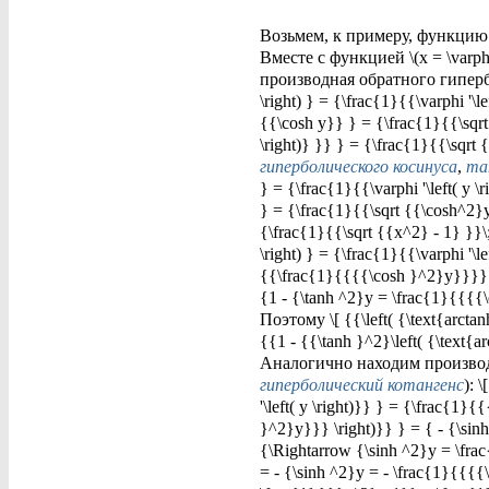
Возьмем, к примеру, функцию \(y =
Вместе с функцией \(x = \varph
производная обратного гиперболич
\right) } = {\frac{1}{{\varphi '\l
{{\cosh y}} } = {\frac{1}{{\sqrt
\right)} }} } = {\frac{1}{{\sq
гиперболического косинуса
,
та
} = {\frac{1}{{\varphi '\left( y 
} = {\frac{1}{{\sqrt {{\cosh^2}y 
{\frac{1}{{\sqrt {{x^2} - 1} }}\;\;
\right) } = {\frac{1}{{\varphi '\l
{{\frac{1}{{{{\cosh }^2}y}}}} }
{1 - {\tanh ^2}y = \frac{1}{{{{\
Поэтому \[ {{\left( {\text{arcta
{{1 - {{\tanh }^2}\left( {\text{arc
Аналогично находим производную 
гиперболический котангенс
): 
'\left( y \right)}} } = {\frac{1}{
}^2}y}}} \right)}} } = { - {\sin
{\Rightarrow {\sinh ^2}y = \frac{
= - {\sinh ^2}y = - \frac{1}{{{{\