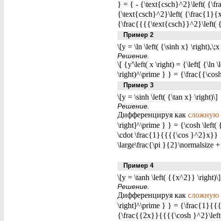
} = { - {\text{csch}^2}\left( {\fr
{\text{csch}^2}\left( {\frac{1}{x}
{\frac{{{{\text{csch}}^2}\left( 
Пример 2
\[y = \ln \left( {\sinh x} \right),\;x
Решение.
\[ {y'\left( x \right) = {\left[ {\l
\right)^\prime } } = {\frac{{\cos
Пример 3
\[y = \sinh \left( {\tan x} \right)\]
Решение.
Дифференцируя как
сложную
\right]^\prime } } = {\cosh \left( {
\cdot \frac{1}{{{{\cos }^2}x}} } 
\large\frac{\pi }{2}\normalsize + 
Пример 4
\[y = \tanh \left( {{x^2}} \right)\]
Решение.
Дифференцируя как
сложную
\right]^\prime } } = {\frac{1}{{{
{\frac{{2x}}{{{{\cosh }^2}\left(