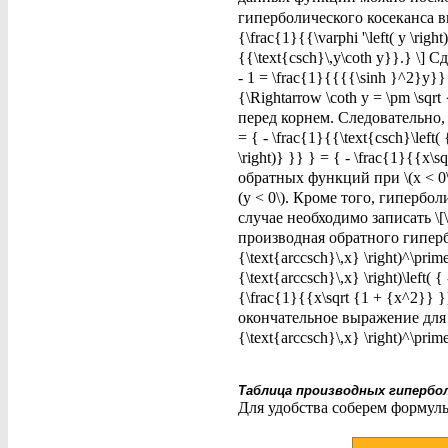
гиперболического косеканса выраж
{\frac{1}{{\varphi '\left( y \righ
{{\text{csch}\,y\coth y}}.} \] С
- 1 = \frac{1}{{{{\sinh }^2}y}} 
{\Rightarrow \coth y = \pm \sqrt
перед корнем. Следовательно, \[ 
= { - \frac{1}{{\text{csch}\left( 
\right)} }} } = { - \frac{1}{{x\
обратных функций при \(x < 0\
(y < 0\). Кроме того, гиперболи
случае необходимо записать \[\cot
производная обратного гипербо
{\text{arccsch}\,x} \right)^\prim
{\text{arccsch}\,x} \right)\left( {
{\frac{1}{{x\sqrt {1 + {x^2}} }
окончательное выражение дл
{\text{arccsch}\,x} \right)^\prime 
Таблица производных гипербо
Для удобства соберем формул