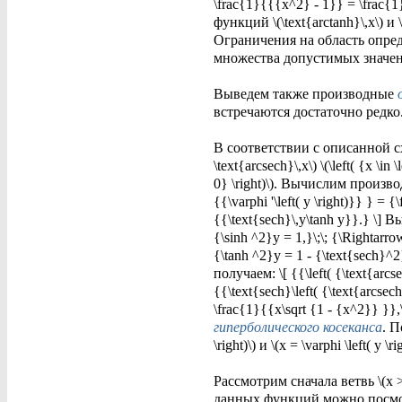
\frac{1}{{{x^2} - 1}} = \frac{1}{
функций \(\text{arctanh}\,x\) и
Ограничения на область опред
множества допустимых значений 
Выведем также производные
встречаются достаточно редко
В соответствии с описанной сх
\text{arcsech}\,x\) \(\left( {x \in \
0} \right)\). Вычислим производну
{{\varphi '\left( y \right)}} } = 
{{\text{sech}\,y\tanh y}}.} \] Вы
{\sinh ^2}y = 1,}\;\; {\Rightarr
{\tanh ^2}y = 1 - {\text{sech}^2}
получаем: \[ {{\left( {\text{arcs
{{\text{sech}\left( {\text{arcsech
\frac{1}{{x\sqrt {1 - {x^2}} }}
гиперболического косеканса
. П
\right)\) и \(x = \varphi \left( y \ri
Рассмотрим сначала ветвь \(x >
данных функций можно посмо