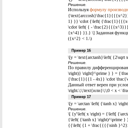
Решение.
Используя
формулу производ
{\text{arccosh}\frac{1}{{{x^2}}}
1} }} \cdot {\left( {\frac{1}{{
\cdot \left( { - \frac{2}{{{x^3}}
{x^4}} }}.} \] Заданная функц
({x^2} < 1.\)
Пример 16
\[y = \text{arctanh}\left( {2\sqrt x
Решение.
По правилу дифференцирования сл
\right)} \right]^\prime } } = {\fra
{\frac{1}{{1 - 4x}} \cdot \frac{\
Данный ответ верен при условии \[
\right.\;\;\text{или}\;\;0 < x < \f
Пример 17
\[y = \arctan \left( {\tanh x} \right
Решение.
\[ {y'\left( x \right) = {\left[ {\
{\left( {\tanh x} \right)^\prime
{{\left( {1 + \frac{{{{\sinh }^