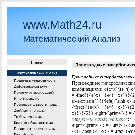
www.Math24.ru
Математический Анализ
Главная
Производные гиперболичес
Математический анализ
Производные гиперболических
Пределы и непрерывность
Производные гиперболических
Дифференцирование
комбинациями \({e^x}\) и \({e
Приложения производной
= \frac{{{e^x} - {e^{ - x}}}}{
Интегрирование
имеют вид \[ {{\left( {\sinh x} \
Последовательности и ряды
{\frac{{{e^x} + {e^{ - x}}}}{2} =
Двойные интегралы
x}}}}{2}} \right)^\prime } } =
Тройные интегралы
гиперболического тангенса
: \
Криволинейные интегралы
\right)^\prime } } = {\frac{{{{\le
Поверхностные интегралы
{{{{\cosh }^2}x}} = \frac{{\cosh
Ряды Фурье