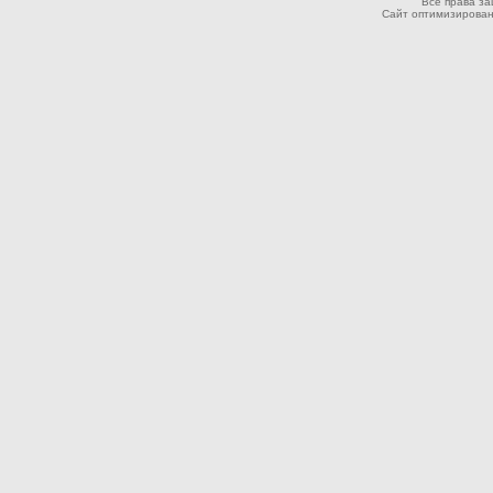
Все права з
Сайт оптимизирован дл