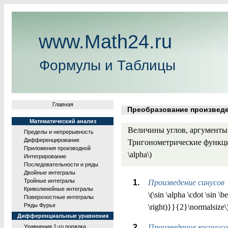
www.Math24.ru
Формулы и Таблицы
Главная
Преобразование произведен
Математический анализ
Величины углов, аргументы фу
Пределы и непрерывность
Дифференцирование
Тригонометрические функции: \(\
Приложения производной
\alpha\)
Интегрирование
Последовательности и ряды
Двойные интегралы
Тройные интегралы
Произведение синусов
Криволинейные интегралы
\(\sin \alpha \cdot \sin \b
Поверхностные интегралы
Ряды Фурье
\right)}}{2}\normalsize\
Дифференциальные уравнения
Произведение косинусо
Уравнения 1-го порядка