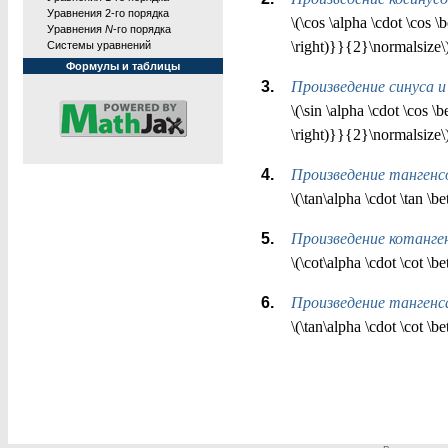
Уравнения 2-го порядка
\(\cos \alpha \cdot \cos \b
Уравнения
N
-го порядка
\right)}}{2}\normalsize\
Системы уравнений
Формулы и таблицы
Произведение синуса и
\(\sin \alpha \cdot \cos \b
\right)}}{2}\normalsize\
Произведение тангенс
\(\tan\alpha \cdot \tan \b
Произведение котанге
\(\cot\alpha \cdot \cot \b
Произведение тангенс
\(\tan\alpha \cdot \cot \b