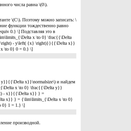
ного числа равна \(0\).
станте \(C\). Поэтому можно записать: \
риращение функции тождественно равно
C \equiv 0.} \] Подставляя это в
m\limits_{\Delta x \to 0} \frac{{\Delta
\right) - y\left( {x} \right)}}{{\Delta x}}
x \to 0} 0 = 0.} \]
y}}{{\Delta x}}\normalsize\) и найдем
s_{\Delta x \to 0} \frac{{\Delta y}}
ht) - x}}{{\Delta x}} } =
ta x}} } = {\lim\limits_{\Delta x \to 0}
 0} 1 = 1.} \]
еление производной.