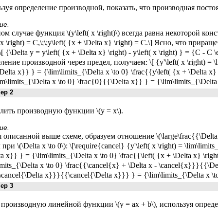
зуя определение производной, показать, что производная постоян
ие.
ом случае функция \(y\left( x \right)\) всегда равна некоторой кон
( x \right) = C,\;\;y\left( {x + \Delta x} \right) = C.\] Ясно, что п
[ {\Delta y = y\left( {x + \Delta x} \right) - y\left( x \right) } = {C - 
ение производной через предел, получаем: \[ {y'\left( x \right) = \li
elta x}} } = {\lim\limits_{\Delta x \to 0} \frac{{y\left( {x + \Delta x} 
im\limits_{\Delta x \to 0} \frac{0}{{\Delta x}} } = {\lim\limits_{\Delta 
р 2
ить производную функции \(y = x\).
ие.
 описанной выше схеме, образуем отношение \(\large\frac{{\Delta 
при \(\Delta x \to 0\): \[\require{cancel} {y'\left( x \right) = \lim\limit
a x}} } = {\lim\limits_{\Delta x \to 0} \frac{{\left( {x + \Delta x} \rig
imits_{\Delta x \to 0} \frac{{\cancel{x} + \Delta x - \cancel{x}}}{{\Del
\cancel{\Delta x}}}{{\cancel{\Delta x}}} } = {\lim\limits_{\Delta x \to
р 3
производную линейной функции \(y = ax + b\), используя опред