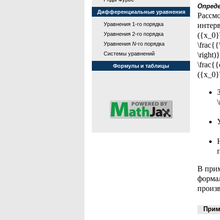
Опред
Дифференциальные уравнения
Рассмо
Уравнения 1-го порядка
интерва
Уравнения 2-го порядка
({x_0}
Уравнения
N
-го порядка
\frac{{
Системы уравнений
\right)
\frac{
Формулы и таблицы
({x_0}
В при
формал
произв
Приме