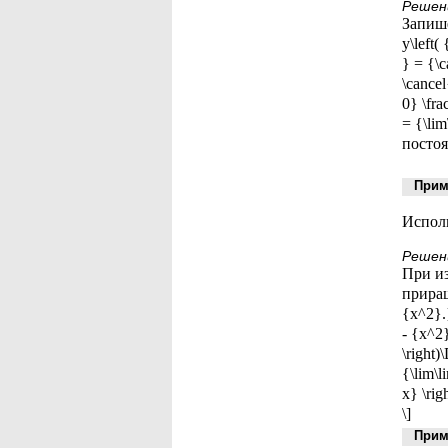
Решен
Запише
y\left( 
} = {\c
\cancel
0} \fra
= {\li
постоя
Приме
Исполь
Решен
При из
прираще
{x^2}.
- {x^2}
\right
{\lim\l
x} \rig
\]
Приме