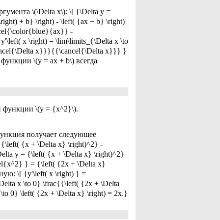
та \(\Delta x\): \[ {\Delta y =
\right) + b} \right) - \left( {ax + b} \right)
cel{\color{blue}{ax}} -
eft( x \right) = \lim\limits_{\Delta x \to
cancel{\Delta x}}}{{\cancel{\Delta x}}} }
 функции \(y = ax + b\) всегда
функции \(y = {x^2}\).
 функция получает следующее
{{\left( {x + \Delta x} \right)^2} -
 y = {\left( {x + \Delta x} \right)^2}
el{x^2} } = {\left( {2x + \Delta x}
 \[ {y'\left( x \right) } =
elta x \to 0} \frac{{\left( {2x + \Delta
to 0} \left( {2x + \Delta x} \right) = 2x.}