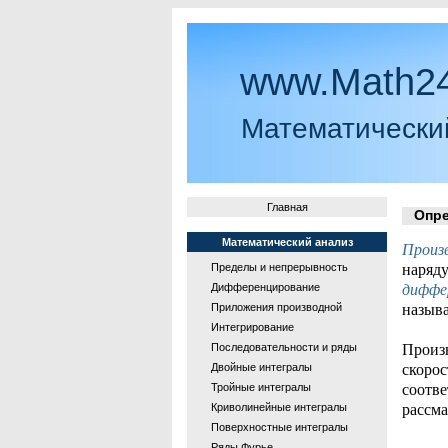
www.Math24
Математически
Главная
Опред
Математический анализ
Произ
Пределы и непрерывность
наряду
Дифференцирование
диффе
Приложения производной
назыв
Интегрирование
Последовательности и ряды
Произв
Двойные интегралы
скорос
Тройные интегралы
соотве
Криволинейные интегралы
рассма
Поверхностные интегралы
Ряды Фурье