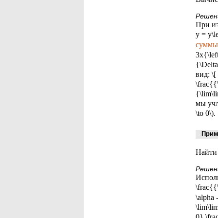
Решен
При из
y = y\l
суммы
3x{\lef
{\Delt
вид: \[
\frac{{
{\lim\l
мы учли
\to 0\).
Приме
Найти 
Решен
Исполь
\frac{{
\alpha 
\lim\li
0} \fra