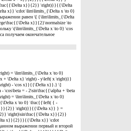
 \frac{{\Delta x}}{2}} \right)}}{{\Delta
ta x}} \cdot \lim\limits_{\Delta x \to 0}
выражении равен \[ {\lim\limits_{\Delta
arge\frac{{\Delta x}}{2}\normalsize \to
ьку \(\lim\limits_{\Delta x \to 0} \cos
синуса получаем окончательное
t) = \lim\limits_{\Delta x \to 0}
+ \Delta x} \right) - y\left( x \right)}}
\right) - \cos x}}{{\Delta x}}.} \]
\cos\beta = - 2\sin\frac{{\alpha + \beta
right) = \lim\limits_{\Delta x \to 0}
\Delta x \to 0} \frac{{\left( { -
x}}}{2}} \right)}}{{\Delta x}} } =
}{2}} \right)\sin\frac{{\Delta x}}{2}}
Delta x}}{2}}}{{\Delta x}} \cdot
} \] В данном выражении первый и второй