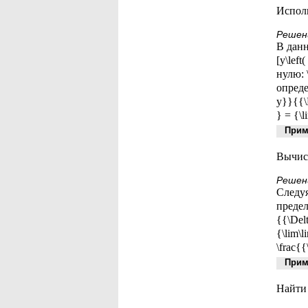
Исполь
Решен
В данн
[y\left
нулю: \
определ
y}}{{\D
} = {\l
Приме
Вычисл
Решен
Следуя
предел 
{{\Delt
{\lim\l
\frac{{
Приме
Найти 