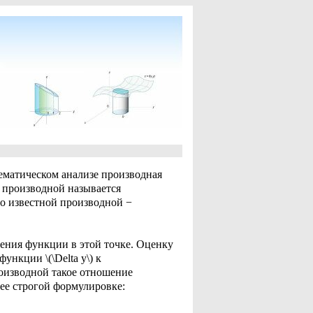
ематическом анализе производная
я производной называется
по известной производной −
нения функции в этой точке. Оценку
нкции \(\Delta y\) к
роизводной такое отношение
олее строгой формулировке: