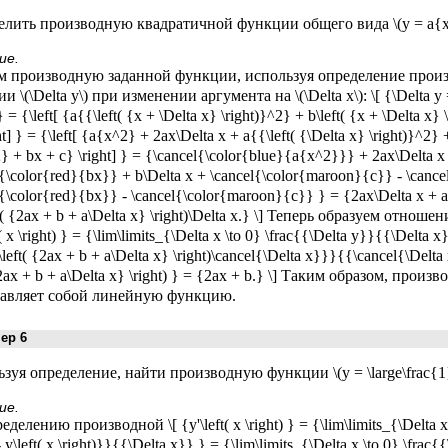
лить производную квадратичной функции общего вида \(y = a{x^
ие.
м производную заданной функции, используя определение прои
 \(\Delta y\) при изменении аргумента на \(\Delta x\): \[ {\Delta y = y\
 } = {\left[ {a{{\left( {x + \Delta x} \right)}^2} + b\left( {x + \Delta x} 
ht] } = {\left[ {a{x^2} + 2ax\Delta x + a{{\left( {\Delta x} \right)}^2} + 
 + bx + c} \right] } = {\cancel{\color{blue}{a{x^2}}} + 2ax\Delta x +
l{\color{red}{bx}} + b\Delta x + \cancel{\color{maroon}{c}} - \canc
{\color{red}{bx}} - \cancel{\color{maroon}{c}} } = {2ax\Delta x + a{\
ft( {2ax + b + a\Delta x} \right)\Delta x.} \] Теперь образуем отн
t( x \right) } = {\lim\limits_{\Delta x \to 0} \frac{{\Delta y}}{{\Delta x
\left( {2ax + b + a\Delta x} \right)\cancel{\Delta x}}}{{\cancel{\Delta 
 {2ax + b + a\Delta x} \right) } = {2ax + b.} \] Таким образом, пр
тавляет собой линейную функцию.
р 6
зуя определение, найти производную функции \(y = \large\frac{1}
ие.
делению производной \[ {y'\left( x \right) } = {\lim\limits_{\Delta x \
 - y\left( x \right)}}{{\Delta x}} } = {\lim\limits_{\Delta x \to 0} \frac