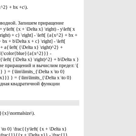
2} + bx +c\).
зводной. Запишем приращение
left( {x + \Delta x} \right) - y\left( x
\right) + c} \right] - \left[ {a{x^2} + bx +
bx + b\Delta x + c} \right] - \left[
 a{\left( {\Delta x} \right)^2} +
el{\color{blue}{a{x^2}}} -
left( {\Delta x} \right)^2} + b\Delta x }
ошение приращений и вычислим предел: \[
}} } = {\lim\limits_{\Delta x \to 0}
x}}} } = {\lim\limits_{\Delta x \to 0}
оизводная квадратичной функции
{x}\normalsize\).
to 0} \frac{{y\left( {x + \Delta x}
{{\frac{1}{{x + \Delta x}} - \frac{1}