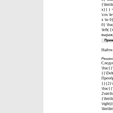
{\lim\l
x}} } =
\cos \l
x \to 0
0} \fra
\left(
выражен
Приме
Найти 
Решен
Следуя
\frac{{
{{\Delt
Преоб
}}{2}\s
\frac{{
2\sin\f
{\lim\l
\right)
\lim\li