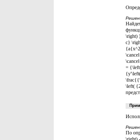
Опреде
Решен
Найде
функции
\right)
c} \rig
{a{x^2}
\cance
\cancel
= {\le
{y'\lef
\frac{{
\left(
предс
Приме
Исполь
Решен
По опре
\right)