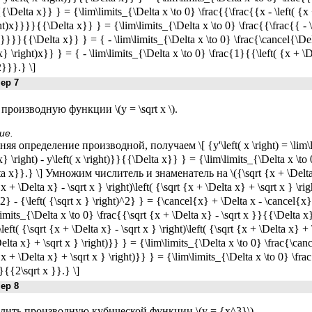
\Delta x}} } = {\lim\limits_{\Delta x \to 0} \frac{{\frac{{x - \left( {x 
ht)x}}}}{{\Delta x}} } = {\lim\limits_{\Delta x \to 0} \frac{{\frac{{ - 
x}}}}{{\Delta x}} } = { - \lim\limits_{\Delta x \to 0} \frac{\cancel{\De
x} \right)x}} } = { - \lim\limits_{\Delta x \to 0} \frac{1}{{\left( {x + \
}}}.} \]
р 7
производную функции \(y = \sqrt x \).
ие.
я определение производной, получаем \[ {y'\left( x \right) = \lim\lim
x} \right) - y\left( x \right)}}{{\Delta x}} } = {\lim\limits_{\Delta x \to 
a x}}.} \] Умножим числитель и знаменатель на \({\sqrt {x + \Delta x}
{x + \Delta x} - \sqrt x } \right)\left( {\sqrt {x + \Delta x} + \sqrt x } \ri
^2} - {\left( {\sqrt x } \right)^2} } = {\cancel{x} + \Delta x - \cancel{x} 
limits_{\Delta x \to 0} \frac{{\sqrt {x + \Delta x} - \sqrt x }}{{\Delta x
left( {\sqrt {x + \Delta x} - \sqrt x } \right)\left( {\sqrt {x + \Delta x} +
elta x} + \sqrt x } \right)}} } = {\lim\limits_{\Delta x \to 0} \frac{\ca
{x + \Delta x} + \sqrt x } \right)}} } = {\lim\limits_{\Delta x \to 0} \fr
}{{2\sqrt x }}.} \]
р 8
ить производную кубической функции \(y = {x^3}\).