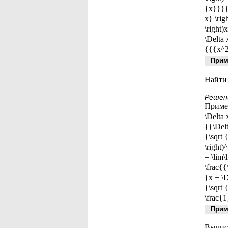
{x}}}{{
x} \rig
\right)
\Delta 
{{{x^2
Приме
Найти 
Решен
Применя
\Delta 
{{\Delt
{\sqrt 
\right)
= \lim\
\frac{{\
{x + \D
{\sqrt 
\frac{1
Приме
Вычисл