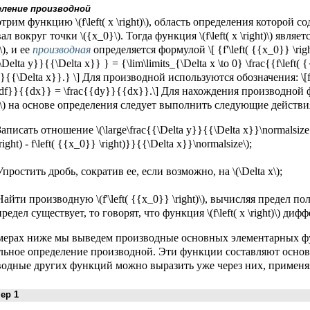
еление производной
трим функцию \(f\left( x \right)\), область определения которой
л вокруг точки \({x_0}\). Тогда функция \(f\left( x \right)\) являет
\), и ее
производная
определяется формулой \[ {f'\left( {{x_0}} \right
\Delta y}}{{\Delta x}} } = {\lim\limits_{\Delta x \to 0} \frac{{f\left( {
}}{{\Delta x}}.} \] Для производной используются обозначения: \[f'\left
{df}}{{dx}} = \frac{{dy}}{{dx}}.\] Для нахождения производной функц
\) на основе определения следует выполнить следующие действи
Записать отношение \(\large\frac{{\Delta y}}{{\Delta x}}\normalsize =
\right) - f\left( {{x_0}} \right)}}{{\Delta x}}\normalsize\);
Упростить дробь, сократив ее, если возможно, на \(\Delta x\);
Найти производную \(f'\left( {{x_0}} \right)\), вычисляя предел
предел существует, то говорят, что функция \(f\left( x \right)\) ди
мерах ниже мы выведем производные основных элементарных ф
ьное определение производной. Эти функции составляют основн
одные других функций можно выразить уже через них, применя
р 1