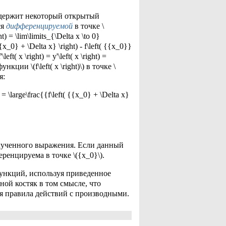
 содержит некоторый открытый
ся
дифференцируемой
в точке \
) = \lim\limits_{\Delta x \to 0}
{x_0} + \Delta x} \right) - f\left( {{x_0}}
( x \right) = y'\left( x \right) =
ии \(f\left( x \right)\) в точке \
я:
 \large\frac{{f\left( {{x_0} + \Delta x}
 полученного выражения. Если данный
фференцируема в точке \({x_0}\).
ункций, используя приведенное
ой костяк в том смысле, что
я правила действий с производными.