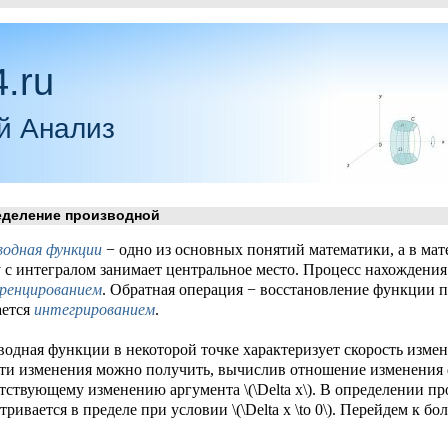
.ru
й Анализ
еление производной
водная функции
− одно из основных понятий математики, а в мат
 с интегралом занимает центральное место. Процесс нахождени
ренцированием
. Обратная операция − восстановление функции 
ается
интегрированием
.
одная функции в некоторой точке характеризует скорость изме
ти изменения можно получить, вычислив отношение изменения фу
тствующему изменению аргумента \(\Delta x\). В определении п
тривается в пределе при условии \(\Delta x \to 0\). Перейдем к б