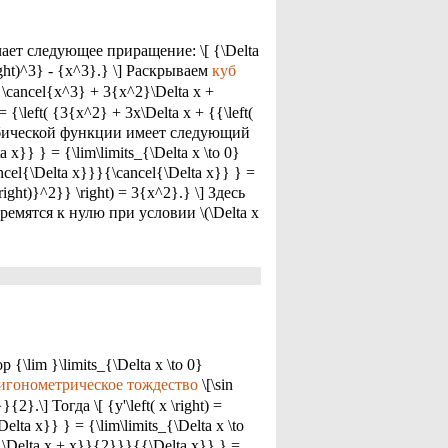
чает следующее приращение: \[ {\Delta
} \right)^3} - {x^3}.} \] Раскрываем
куб
= \cancel{x^3} + 3{x^2}\Delta x +
 = {\left( {3{x^2} + 3x\Delta x + {{\left(
я кубической функции имеет следующий
ta x}} } = {\lim\limits_{\Delta x \to 0}
cancel{\Delta x}}}{\cancel{\Delta x}} } =
\right)}^2}} \right) = 3{x^2}.} \] Здесь
 стремятся к нулю при условии \(\Delta x
{\lim }\limits_{\Delta x \to 0}
игонометрическое тождество
\[\sin
}{2}.\] Тогда \[ {y'\left( x \right) =
\Delta x}} } = {\lim\limits_{\Delta x \to
+ \Delta x + x}}{2}}}{{\Delta x}} } =