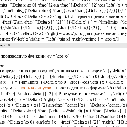
imits_{\Delta x \to 0} \frac{{2\sin \frac{{\Delta x}}{2}\cos \left( {x +
 {\lim\limits_{\Delta x \to 0} \frac{{2\sin \frac{{\Delta x}}{2}}}{{\Del
eft( {x + \frac{{\Delta x}}{2}} \right).} \] Первый предел в данном 
} \frac{{2\sin \frac{{\Delta x}}{2}}}{{\Delta x}} } = {\lim\limits_{\l
c{{\sin \frac{{\Delta x}}{2}}}{{\frac{{\Delta x}}{2}}} = 1.} \] Поскол
 {x + \frac{{\Delta x}}{2}} \right) = \cos x\), то для производной 
ие: \[y'\left( x \right) = {\left( {\sin x} \right)^\prime } = \cos x.\]
р 10
производную функции \(y = \cos x\).
ие.
 определению производной, запишем ее как предел: \[ {y'\left( x \righ
\Delta y}}{{\Delta x}} } = {\lim\limits_{\Delta x \to 0} \frac{{y\left( {x 
a x}} } = {\lim\limits_{\Delta x \to 0} \frac{{\cos \left( {x + \Delta x} 
разуем
разность косинусов
в произведение по формуле \[\cos\alpha - 
in \frac{{\alpha - \beta }}{2}.\] В результате получаем: \[ {y'\left( x \
\cos \left( {x + \Delta x} \right) - \cos x}}{{\Delta x}} } = {\lim\limits_{
rac{{x + \Delta x + x}}{2}\sin\frac{{\cancel{x} + \Delta x - \cancel{
imits_{\Delta x \to 0} \frac{{\left( { - 2\sin\left( {x + \frac{{\Delta x}
}}{{\Delta x}} } = {- \lim\limits_{\Delta x \to 0} \frac{{2\sin\frac{{\
mits_{\Delta x \to 0} \sin\left( {x + \frac{{\Delta x}}{2}} \right).