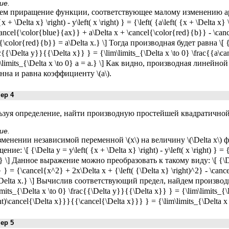
ие.
м приращение функции, соответствующее малому изменению аргумен
{x + \Delta x} \right) - y\left( x \right) } = {\left( {a\left( {x + \Delta x} 
ancel{\color{blue}{ax}} + a\Delta x + \cancel{\color{red}{b}} - \can
{\color{red}{b}} = a\Delta x.} \] Тогда производная будет равна \[ {y'\l
c{{\Delta y}}{{\Delta x}} } = {\lim\limits_{\Delta x \to 0} \frac{{a\
m\limits_{\Delta x \to 0} a = a.} \] Как видно, производная линейной
нна и равна коэффициенту \(a\).
р 4
зуя определение, найти производную простейшей квадратичной 
ие.
менении независимой переменной \(x\) на величину \(\Delta x\)
ние: \[ {\Delta y = y\left( {x + \Delta x} \right) - y\left( x \right) } = 
} \] Данное выражение можно преобразовать к такому виду: \[ {\Delta
 } = {\cancel{x^2} + 2x\Delta x + {\left( {\Delta x} \right)^2} - \canc
)\Delta x.} \] Вычислив соответствующий предел, найдем производную:
imits_{\Delta x \to 0} \frac{{\Delta y}}{{\Delta x}} } = {\lim\limits_{\D
ht)\cancel{\Delta x}}}{{\cancel{\Delta x}}} } = {\lim\limits_{\Delta x \
р 5