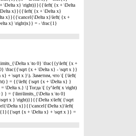
+ \Delta x} \right)}}{{\left( {x + \Delta
\Delta x}}{{\left( {x + \Delta x}
lta x}}{{\cancel{\Delta x}\left( {x +
Delta x} \right)x}} = - \frac{1}
its_{\Delta x \to 0} \frac{{y\left( {x +
0} \frac{{\sqrt {x + \Delta x} - \sqrt x }}
 + \sqrt x }\). Заметим, что \[ {\left(
ght) } = {{\left( {\sqrt {x + \Delta x} }
= \Delta x.} \] Тогда \[ {y'\left( x \right)
}} } = {\lim\limits_{\Delta x \to 0}
 \sqrt x } \right)}}{{\Delta x\left( {\sqrt
ncel{\Delta x}}{{\cancel{\Delta x}\left(
ac{1}{{\sqrt {x + \Delta x} + \sqrt x }} =