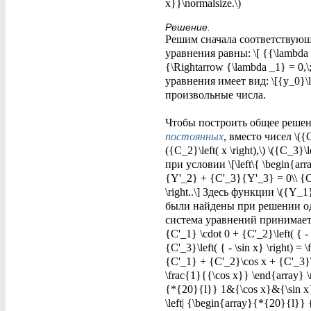
x}}\normalsize.\)
Решение.
Решим сначала соответствующее
уравнения равны: \[ {{\lambda ^3
{\Rightarrow {\lambda _1} = 0,
уравнения имеет вид: \[{y_0}\le
произвольные числа.
Чтобы построить общее решен
постоянных
, вместо чисел \({
({C_2}\left( x \right),\) \({C_
при условии \[\left\{ \begin{
{Y'_2} + {C'_3}{Y'_3} = 0\\ {C
\right..\] Здесь функции \({
были найдены при решении однор
система уравнений принимает вид
{C'_1} \cdot 0 + {C'_2}\left( { - 
{C'_3}\left( { - \sin x} \right) =
{C'_1} + {C'_2}\cos x + {C'_3}\s
\frac{1}{{\cos x}} \end{array} 
{*{20}{l}} 1&{\cos x}&{\sin x}\\
\left| {\begin{array}{*{20}{l}} {