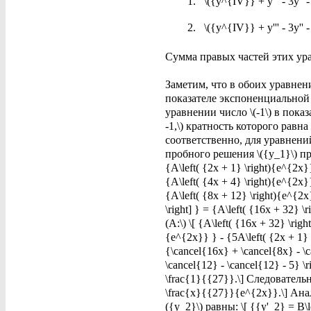
\({y^{IV}} + y''' - 3y'' 
\({y^{IV}} + y''' - 3y'' 
Сумма правых частей этих ур
Заметим, что в обоих уравне
показателе экспоненциальной ф
уравнении число \(-1\) в пок
-1,\) кратность которого равна 
соответственно, для уравнений 
пробного решения \({y_1}\) про
{A\left( {2x + 1} \right){e^{2x}}
{A\left( {4x + 4} \right){e^{2x}}
{A\left( {8x + 12} \right){e^{2x
\right] } = {A\left( {16x + 32
(A:\) \[ {A\left( {16x + 32} \rig
{e^{2x}} } - {5A\left( {2x + 1}
{\cancel{16x} + \cancel{8x} - \c
\cancel{12} - \cancel{12} - 5} \
\frac{1}{{27}}.\] Следовательн
\frac{x}{{27}}{e^{2x}}.\] Ан
({y_2}\) равны: \[ {{y'_2} = B\l