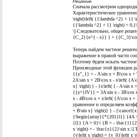
Решение.
Сначала рассмотрим однородно
Характеристическое уравнение \
\right)\left( {{\lambda ^2} + 1} \r
{{\lambda ^2} + 1} \right) = 0,}
\] Следовательно, общее решени
{C_2}{e^{ - x}} } + {{C_3}\cos
Теперь найдем частное решен
выражение в правой части соотв
Поэтому будем искать частное реш
Производные этой функции равны: 
{{y''_1} = - A\sin x + B\cos x + \l
2A\sin x + 2B\cos x - x\left( {A\c
x} \right) } - {x\left( { - A\sin x
{{y^{IV}} = 3A\sin x - 3B\cos x +
x - 4B\cos x + x\left( {A\cos 
уравнение и определяем коэффици
+ B\sin x} \right)} } - {\cancel{x
{\begin{array}{*{20}{l}} {4A = 0
{l}} {A = 0}\\ {B = - \frac{1}{
x \right) = - \frac{x}{2}\sin 
{y\left( x \right) = {y_0}\left( 