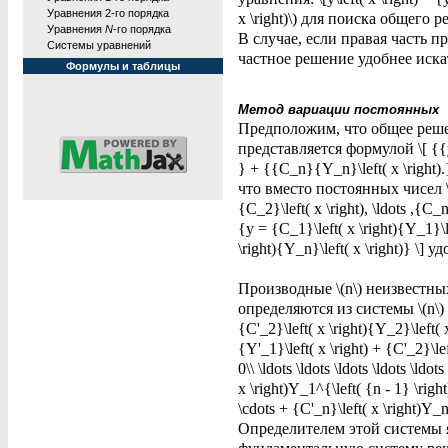
Уравнения 2-го порядка
x \right)\) для поиска общег
Уравнения
N
-го порядка
В случае, если правая часть 
Системы уравнений
частное решение удобнее иск
Формулы и таблицы
Метод вариации постоянных
Предположим, что общее реше
представляется формулой \[ {{y_0
} + {{C_n}{Y_n}\left( x \right).
что вместо постоянных чисел \(
{C_2}\left( x \right), \ldots ,
{y = {C_1}\left( x \right){Y_1}\le
\right){Y_n}\left( x \right)} 
Производные \(n\) неизвестных фун
определяются из системы \(n\) ур
{C'_2}\left( x \right){Y_2}\left( x
{Y'_1}\left( x \right) + {C'_2}\lef
0\\ \ldots \ldots \ldots \ldots \ldots
x \right)Y_1^{\left( {n - 1} \right)
\cdots + {C'_n}\left( x \right)Y_n^{
Определителем этой системы 