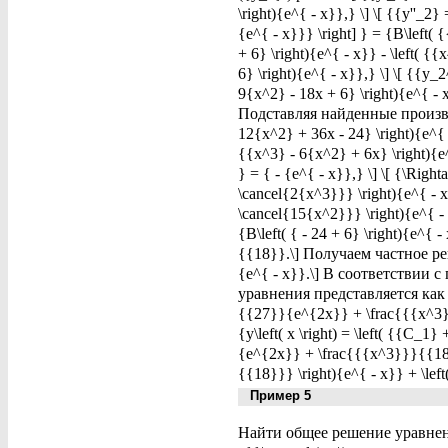
\right){e^{ - x}},} \] \[ {{y''_2}
{e^{ - x}}} \right] } = {B\left( {
+ 6} \right){e^{ - x}} - \left( {
6} \right){e^{ - x}},} \] \[ {{y_2
9{x^2} - 18x + 6} \right){e^{ - x
Подставляя найденные производ
12{x^2} + 36x - 24} \right){e^{ -
{{x^3} - 6{x^2} + 6x} \right){e
} = { - {e^{ - x}},} \] \[ {\Rig
\cancel{2{x^3}}} \right){e^{ - 
\cancel{15{x^2}}} \right){e^{ - 
{B\left( { - 24 + 6} \right){e^{ -
{{18}}.\] Получаем частное реш
{e^{ - x}}.\] В соответствии
уравнения представляется как \[ 
{{27}}{e^{2x}} + \frac{{{x^3}
{y\left( x \right) = \left( {{C
{e^{2x}} + \frac{{{x^3}}}{{18
{{18}}} \right){e^{ - x}} + \lef
Пример 5
Найти общее решение уравнения,