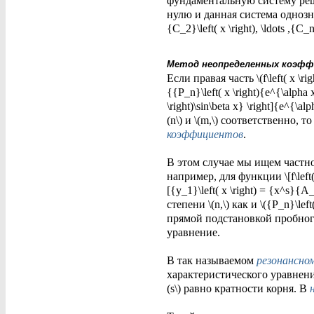
фундаментальную систему реш
нулю и данная система однозна
{C_2}\left( x \right), \ldots ,{C
Метод неопределенных коэф
Если правая часть \(f\left( x 
{{P_n}\left( x \right){e^{\alpha x
\right)\sin\beta x} \right]{e^{\a
(n\) и \(m,\) соответственно,
коэффициентов
.
В этом случае мы ищем частно
например, для функции \[f\left( 
[{y_1}\left( x \right) = {x^s}{A_
степени \(n,\) как и \({P_n}\le
прямой подстановкой пробного 
уравнение.
В так называемом
резонансном
характеристического уравнени
(s\) равно кратности корня. В