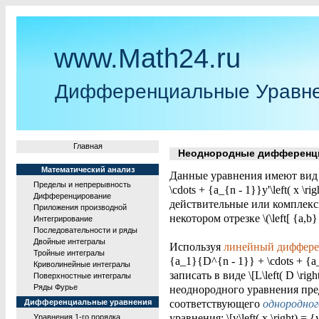
www.Math24.ru
Дифференциальные Уравн
Главная
Неоднородные дифференциа
Математический анализ
Данные уравнения имеют вид \[{y^{
Пределы и непрерывность
\cdots + {a_{n - 1}}y'\left( x \rig
Дифференцирование
действительные или комплексные
Приложения производной
некотором отрезке \(\left[ {a,b} \
Интегрирование
Последовательности и ряды
Двойные интегралы
Используя
линейный диффере
Тройные интегралы
{a_1}{D^{n - 1}} + \cdots + 
Криволинейные интегралы
записать в виде \[L\left( D \right)
Поверхностные интегралы
Ряды Фурье
неоднородного уравнения предс
Дифференциальные уравнения
соответствующего
однородног
уравнения: \[y\left( x \right) = 
Уравнения 1-го порядка