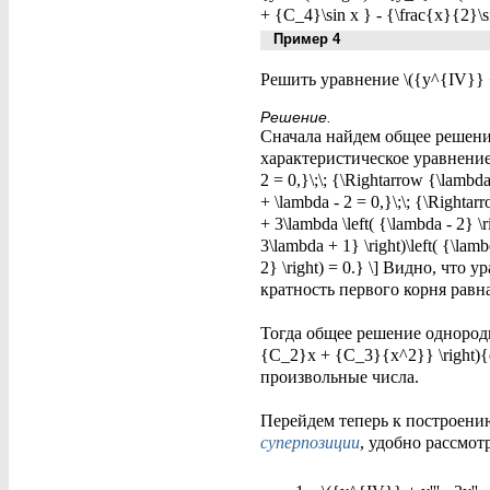
+ {C_4}\sin x } - {\frac{x}{2}\si
Пример 4
Решить уравнение \({y^{IV}} + y'
Решение.
Сначала найдем общее решение о
характеристическое уравнение и
2 = 0,}\;\; {\Rightarrow {\lamb
+ \lambda - 2 = 0,}\;\; {\Rightar
+ 3\lambda \left( {\lambda - 2} \
3\lambda + 1} \right)\left( {\lamb
2} \right) = 0.} \] Видно, что у
кратность первого корня равна 
Тогда общее решение однородног
{C_2}x + {C_3}{x^2}} \right){e
произвольные числа.
Перейдем теперь к построени
суперпозиции
, удобно рассмо