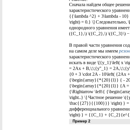
Сначала найдем общее решение 
характеристического уравнения: 
{{\lambda ^2} + 3\lambda - 10} \r
\right) = 0.} \] Следовательно, 
однородного уравнения имеет ви
({C_1},\) \({C_2},\) \({C_3}\)
В правой части уравнения соде
на самом деле мы имеем
резон
характеристического уравнени
искать в виде \[{y_1}\left( x \
= 2Ax + B,\;\;{y''_1} = 2A,\;\;
{0 + 3 \cdot 2A - 10\left( {2Ax + 
{\begin{array}{*{20}{l}} { - 20A 
{\begin{array}{*{20}{l}} {A = -
{\Rightarrow \left\{ {\begin{a
\right..} \] Частное решение \({y
\frac{{27}}{{100}}} \right) } =
дифференциального уравнения выр
\right) } = {{C_1} + {C_2}{e^{2
Пример 2