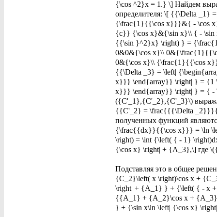
{\cos ^2}x = 1.} \] Найдем вы
определителя: \[ {{\Delta _1} =
{\frac{1}{{\cos x}}}&{ - \cos x}
{c}} {\cos x}&{\sin x}\\ { - \si
{{\sin }^2}x} \right) } = {\frac
0&0&{\cos x}\\ 0&{\frac{1}{{\cos
0&{\cos x}\\ {\frac{1}{{\cos x}}}
{{\Delta _3} = \left| {\begin{a
x}}} \end{array}} \right| } = {1
x}}} \end{array}} \right| } = { 
({C'_1},{C'_2},{C'_3}\) выража
{{C'_2} = \frac{{{\Delta _2}}}{
полученных функций являются т
{\frac{{dx}}{{\cos x}}} = \ln \lef
\right) = \int {\left( { - 1} \right)
{\cos x} \right| + {A_3},\] где
Подставляя это в общее решение,
{C_2}\left( x \right)\cos x + {C_3}
\right| + {A_1} } + {\left( { - x +
{{A_1} + {A_2}\cos x + {A_3}\sin x
} + {\sin x\ln \left| {\cos x} \right|