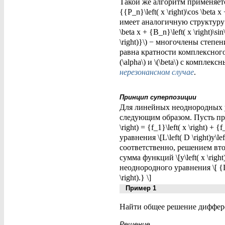
Такой же алгоритм применяется, 
{{P_n}\left( x \right)\cos \beta 
имеет аналогичную структуру и з
\beta x + {B_n}\left( x \right)\sin
\right)}\) − многочлены степени
равна кратности комплексного к
(\alpha\) и \(\beta\) с комплек
нерезонансном случае
.
Принцип суперпозиции
Для линейных неоднородных 
следующим образом. Пусть правая
\right) = {f_1}\left( x \right) +
уравнения \[L\left( D \right)y\left
соответственно, решением второго 
сумма функций \[y\left( x \right
неоднородного уравнения \[ {L\left
\right).} \]
Пример 1
Найти общее решение дифференци
Решение.