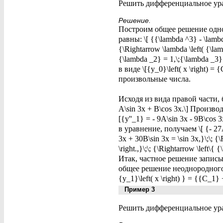
Решить дифференциальное уравнен
Решение.
Построим общее решение одноро
равны: \[ {{\lambda ^3} - \lambda
{\Rightarrow \lambda \left( {\lamb
{\lambda _2} = 1,\;{\lambda _
в виде \[{y_0}\left( x \right) 
произвольные числа.
Исходя из вида правой части, б
A\sin 3x + B\cos 3x.\] Произво
[{y''_1} = - 9A\sin 3x - 9B\cos
в уравнение, получаем \[ {- 27A\
3x + 30B\sin 3x = \sin 3x,}\;\; 
\right.,}\;\; {\Rightarrow \left\
Итак, частное решение записывае
общее решение неоднородного ур
{y_1}\left( x \right) } = {{C_1
Пример 3
Решить дифференциальное уравн