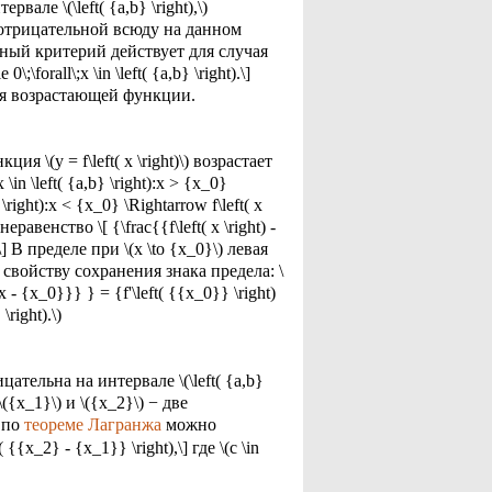
ервале \(\left( {a,b} \right),\)
отрицательной всюду на данном
налогичный критерий действует для случая
 0\;\forall\;x \in \left( {a,b} \right).\]
ая возрастающей функции.
ия \(y = f\left( x \right)\) возрастает
\in \left( {a,b} \right):x > {x_0}
b} \right):x < {x_0} \Rightarrow f\left( x
равенство \[ {\frac{{f\left( x \right) -
} \] В пределе при \(x \to {x_0}\) левая
 свойству сохранения знака предела: \
{x - {x_0}}} } = {f'\left( {{x_0}} \right)
right).\)
трицательна на интервале \(\left( {a,b}
сли \({x_1}\) и \({x_2}\) − две
о по
теореме Лагранжа
можно
ft( {{x_2} - {x_1}} \right),\] где \(c \in