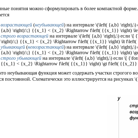
ные понятия можно сформулировать в более компактной форме. Функ
ется
возрастающей
(
неубывающей
) на интервале \(\left( {a,b} \right),\)
{a,b} \right):\;} {{x_1} < {x_2} \Rightarrow f\left( {{x_1}} \right) \le 
строго возрастающей
на интервале \(\left( {a,b} \right),\) если \[ {
\right):\;} {{x_1} < {x_2} \Rightarrow f\left( {{x_1}} \right) \lt f\left(
убывающей
(
невозрастающей
) на интервале \(\left( {a,b} \right),\)
{a,b} \right):\;} {{x_1} < {x_2} \Rightarrow f\left( {{x_1}} \right) \ge 
строго убывающей
на интервале \(\left( {a,b} \right),\) если \[ {\fora
{{x_1} < {x_2} \Rightarrow f\left( {{x_1}} \right) \gt f\left( {{x_2}} \
что неубывающая функция может содержать участки строгого во
ся постоянной. Схематически это иллюстрируется на рисунках \(1