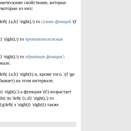
аическими свойствами, которые
которые из них:
t( {a,b} \right),\) то
сумма функций
\(f
 \right),\) то
противоположная
 \right),\) то
обратная функция
\
рвале.
( {a,b} \right)\) и, кроме того, \(f \ge
убывает) на этом интервале.
 \right),\) а функция \(f\) возрастает
) \to \left( {c,d} \right),\) то
 {g\left( x \right)} \right)\) также