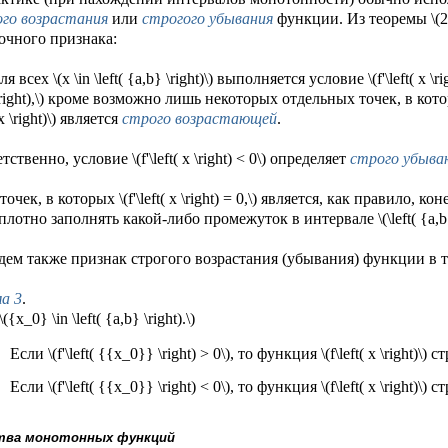
ого возрастания
или
строгого убывания
функции. Из теоремы \(2
очного признака:
я всех \(x \in \left( {a,b} \right)\) выполняется условие \(f'\left( x \r
\right),\) кроме возможно лишь некоторых отдельных точек, в которых 
( x \right)\) является
строго возрастающей
.
ственно, условие \(f'\left( x \right) < 0\) определяет
строго убыв
очек, в которых \(f'\left( x \right) = 0,\) является, как правило, к
плотно заполнять какой-либо промежуток в интервале \(\left( {a,b} 
ем также признак строгого возрастания (убывания) функции в т
а 3
.
({x_0} \in \left( {a,b} \right).\)
Если \(f'\left( {{x_0}} \right) > 0\), то функция \(f\left( x \right)\)
Если \(f'\left( {{x_0}} \right) < 0\), то функция \(f\left( x \right)\)
тва монотонных функций