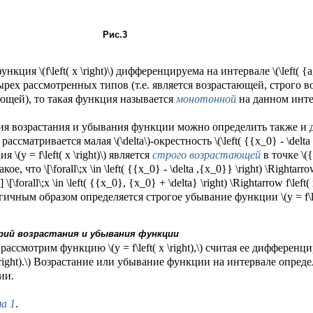
Рис.3
ункция \(f\left( x \right)\) дифференцируема на интервале \(\left( {
ырех рассмотренных типов (т.е. является возрастающей, строго
щей), то такая функция называется
монотонной
на данном инте
я возрастания и убывания функции можно определить также и дл
рассматривается малая \(\delta\)-окрестность \(\left( {{x_0} - \delta 
 \(y = f\left( x \right)\) является
строго возрастающей
в точке \({
такое, что \[\forall\;x \in \left( {{x_0} - \delta ,{x_0}} \right) \Rightarro
\] \[\forall\;x \in \left( {{x_0}, {x_0} + \delta} \right) \Rightarrow f\left( 
ичным образом определяется строгое убывание функции \(y = f\left( 
рий возрастания и убывания функции
рассмотрим функцию \(y = f\left( x \right),\) считая ее дифференц
\right).\) Возрастание или убывание функции на интервале опред
ии.
а 1
.