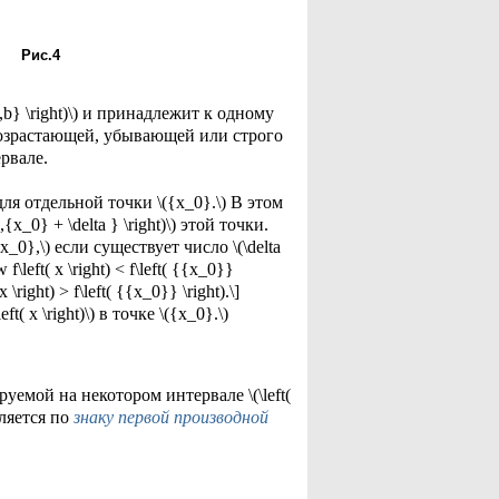
Рис.4
a,b} \right)\) и принадлежит к одному
 возрастающей, убывающей или строго
рвале.
я отдельной точки \({x_0}.\) В этом
,{x_0} + \delta } \right)\) этой точки.
x_0},\) если существует число \(\delta
w f\left( x \right) < f\left( {{x_0}}
x \right) > f\left( {{x_0}} \right).\]
x \right)\) в точке \({x_0}.\)
ируемой на некотором интервале \(\left(
еляется по
знаку первой производной