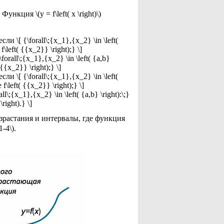
ция \(y = f\left( x \right)\)
 если \[ {\forall\;{x_1},{x_2} \in \left(
f\left( {{x_2}} \right);} \]
\forall\;{x_1},{x_2} \in \left( {a,b}
 {{x_2}} \right);} \]
 если \[ {\forall\;{x_1},{x_2} \in \left(
f\left( {{x_2}} \right);} \]
ll\;{x_1},{x_2} \in \left( {a,b} \right):\;}
right).} \]
зрастания и интервалы, где функция
-4\).