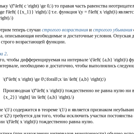
ку \(f'\left( c \right) \ge 0,\) то правая часть равенства неотрицате
 \ge f\left( {{x_1}} \right).\] т.е. функция \(y = f\left( x \right)\) яв
ight).\)
отрим теперь случаи
строгого возрастания
и
строгого убывания
а, описывающая необходимые и достаточные условия. Опуская д
 строго возрастающей функции.
а 2
.
го, чтобы дифференцируемая на интервале \(\left( {a,b} \right)\)
нтервале, необходимо и достаточно, чтобы выполнялись следую
\(f'\left( x \right) \ge 0\;\forall\;x \in \left( {a,b} \right);\)
Производная \(f'\left( x \right)\) тождественно не равна нулю ни 
{x_2}} \right] \in \left( {a,b} \right).\)
е \(1\) содержится в теореме \(1\) и является признаком неубы
е \(2\) требуется для того, чтобы исключить участки постоянств
и \(f\left( x \right)\) тождественно равна нулю.
актике (при нахождении интервалов монотонности) обычно испо