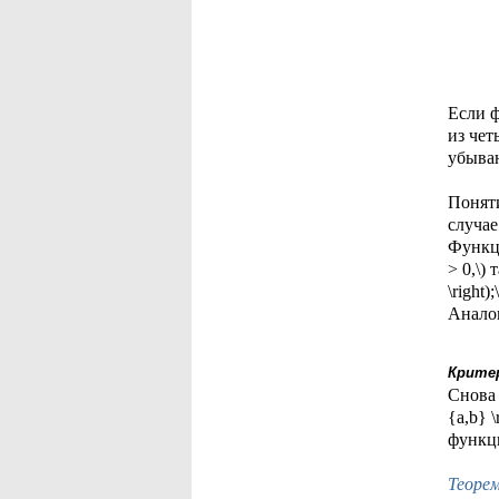
Если ф
из чет
убываю
Поняти
случае 
Функция
> 0,\) 
\right);
Аналог
Крите
Снова 
{a,b} 
функц
Теорем