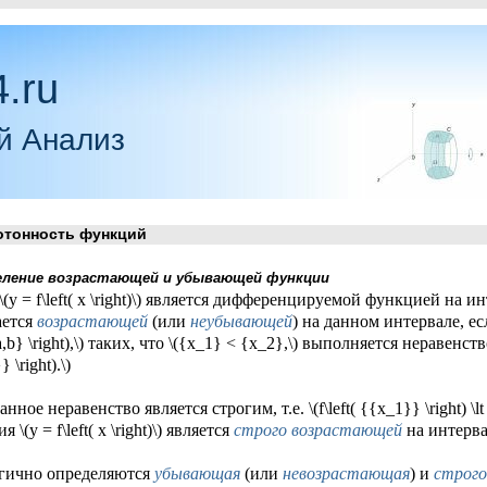
.ru
й Анализ
онность функций
еление возрастающей и убывающей функции
\(y = f\left( x \right)\) является дифференцируемой функцией на инте
ается
возрастающей
(или
неубывающей
) на данном интервале, ес
{a,b} \right),\) таких, что \({x_1} < {x_2},\) выполняется неравенство \(
 \right).\)
нное неравенство является строгим, т.е. \(f\left( {{x_1}} \right) \lt f
 \(y = f\left( x \right)\) является
строго возрастающей
на интервале
гично определяются
убывающая
(или
невозрастающая
) и
строг