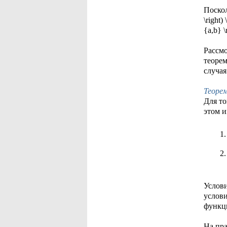
Посколь
\right)
{a,b} \r
Рассм
теорем
случая
Теорем
Для то
этом и
Услови
услови
функци
На пр