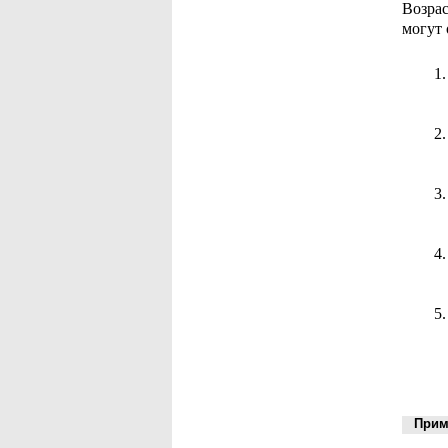
Возра
могут 
Приме