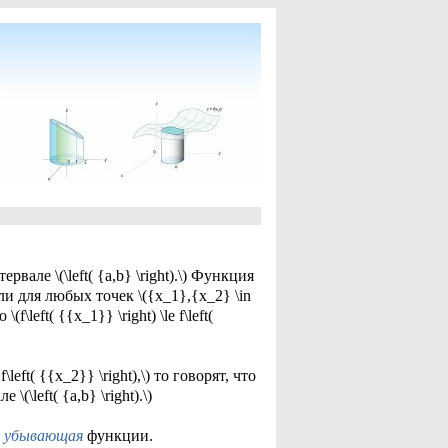
рвале \(\left( {a,b} \right).\) Функция
ли для любых точек \({x_1},{x_2} \in
f\left( {{x_1}} \right) \le f\left(
\left( {{x_2}} \right),\) то говорят, что
 \(\left( {a,b} \right).\)
о убывающая
функции.