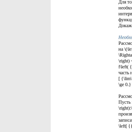
Для тог
необхо
интерва
функц
Докаже
Необх
Рассмот
на \(\l
\Rightar
\right)
f\left(
часть 
[ {\lim
\ge 0.}
Рассм
Пусть п
\right):
произв
записать
\left[ 