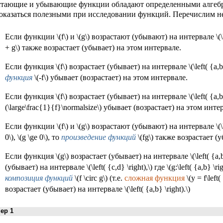
стающие и убывающие функции обладают определенными алгебр
оказаться полезными при исследовании функций. Перечислим не
Если функции \(f\) и \(g\) возрастают (убывают) на интервале \(\lef
+ g\) также возрастает (убывает) на этом интервале.
Если функция \(f\) возрастает (убывает) на интервале \(\left( {a,b}
функция
\(-f\) убывает (возрастает) на этом интервале.
Если функция \(f\) возрастает (убывает) на интервале \(\left( {a,b}
(\large\frac{1}{f}\normalsize\) убывает (возрастает) на этом инте
Если функции \(f\) и \(g\) возрастают (убывают) на интервале \(\left
0\), \(g \ge 0\), то
произведение функций
\(fg\) также возрастает (
Если функция \(g\) возрастает (убывает) на интервале \(\left( {a,b}
(убывает) на интервале \(\left( {c,d} \right),\) где \(g:\left( {a,b} \right
композиция функций
\(f \circ g\) (т.е.
сложная функция
\(y = f\left(
возрастает (убывает) на интервале \(\left( {a,b} \right).\)
р 1