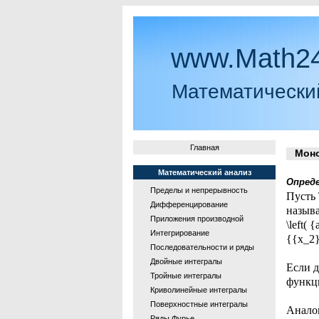
www.Math24
Математически
Главная
Монот
Математический анализ
Опред
Пределы и непрерывность
Пусть 
Дифференцирование
назыв
Приложения производной
\left( 
Интегрирование
{{x_2}}
Последовательности и ряды
Двойные интегралы
Если да
Тройные интегралы
функция
Криволинейные интегралы
Поверхностные интегралы
Анало
Ряды Фурье