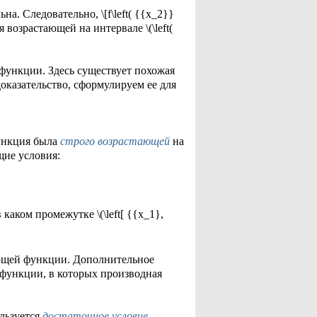
льна. Следовательно, \[f\left( {{x_2}}
ляется возрастающей на интервале \(\left(
функции. Здесь существует похожая
оказательство, сформулируем ее для
 функция была
строго возрастающей
на
щие условия:
в каком промежутке \(\left[ {{x_1},
вающей функции. Дополнительное
а функции, в которых производная
льзуется
достаточное условие