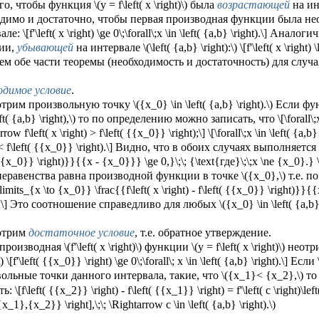
о, чтобы функция \(y = f\left( x \right)\) была
возрастающей
на инт
димо и достаточно, чтобы первая производная функции была не
ле: \[f'\left( x \right) \ge 0\;\forall\;x \in \left( {a,b} \right).\] А
ии,
убывающей
на интервале \(\left( {a,b} \right):\) \[f'\left( x \right) \le
м обе части теоремы (необходимость и достаточность) для случ
одимое условие
.
рим произвольную точку \({x_0} \in \left( {a,b} \right).\) Если функц
eft( {a,b} \right),\) то по определению можно записать, что \[\forall\;x 
row f\left( x \right) > f\left( {{x_0}} \right);\] \[\forall\;x \in \left( {a,
 < f\left( {{x_0}} \right).\] Видно, что в обоих случаях выполняется не
 {{x_0}} \right)}}{{x - {x_0}}} \ge 0,}\;\; {\text{где}\;\;x \ne {x_0}.
неравенства равна производной функции в точке \({x_0},\) т.е. по
\limits_{x \to {x_0}} \frac{{f\left( x \right) - f\left( {{x_0}} \right)}}{
 \] Это соотношение справедливо для любых \({x_0} \in \left( {a,b} \
отрим
достаточное условие
, т.е. обратное утверждение.
роизводная \(f'\left( x \right)\) функции \(y = f\left( x \right)\) нео
\) \[f'\left( {{x_0}} \right) \ge 0\;\forall\; x \in \left( {a,b} \right).\] Е
ольные точки данного интервала, такие, что \({x_1}< {x_2},\) т
: \[f\left( {{x_2}} \right) - f\left( {{x_1}} \right) = f'\left( c \right)\le
{{x_1},{x_2}} \right],\;\; \Rightarrow c \in \left( {a,b} \right).\)