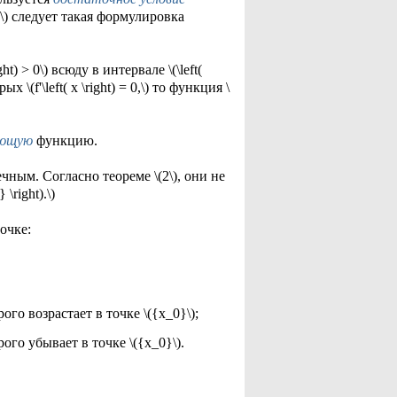
\) следует такая формулировка
ight) > 0\) всюду в интервале \(\left(
\(f'\left( x \right) = 0,\) то функция \
ающую
функцию.
онечным. Согласно теореме \(2\), они не
\right).\)
очке:
 строго возрастает в точке \({x_0}\);
 строго убывает в точке \({x_0}\).