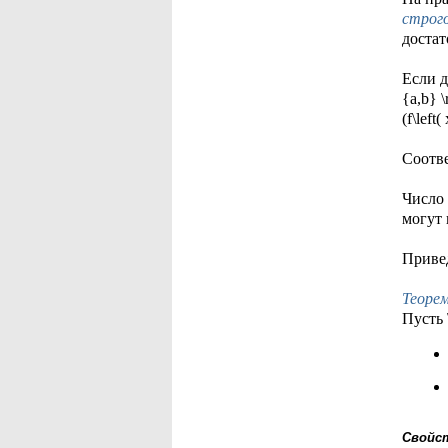
строг
достат
Если дл
{a,b} 
(f\left
Соответ
Число т
могут 
Привед
Теорем
Пусть \
Свойс