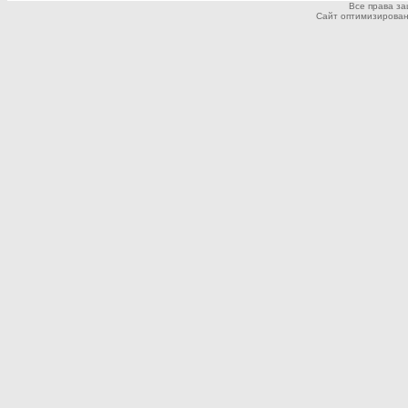
Все права з
Сайт оптимизирован дл