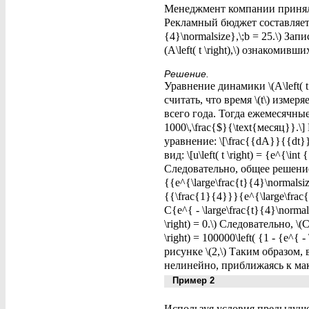
Менеджмент компании принял 
Рекламный бюджет составляет \(
{4}\normalsize},\;b = 25.\) 
(A\left( t \right),\) ознакомив
Решение.
Уравнение динамики \(A\left( t \
считать, что время \(t\) изме
всего года. Тогда ежемесячны
1000\,\frac{$}{\text{месяц}}
уравнение: \[\frac{{dA}}{{dt
вид: \[u\left( t \right) = {e^{\i
Следовательно, общее решение ур
{{e^{\large\frac{t}{4}\normalsi
{{\frac{1}{4}}}{e^{\large\frac
C{e^{ - \large\frac{t}{4}\norma
\right) = 0.\) Следовательно, \
\right) = 100000\left( {1 - {e^
рисунке \(2,\) Таким образом
нелинейно, приближаясь к мак
Пример 2
Используя условия предыдущей