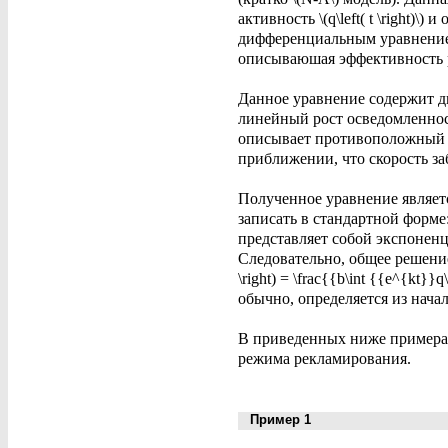
активность \(q\left( t \right)\
дифференциальным уравнением: \[
описываюшая эффективность ре
Данное уравнение содержит два 
линейный рост осведомленност
описывает противоположный 
приближении, что скорость з
Полученное уравнение являе
записать в стандартной форме: 
представляет собой экспоненциал
Следовательно, общее решение
\right) = \frac{{b\int {{e^{kt}
обычно, определяется из начальн
В приведенных ниже примерах м
режима рекламирования.
Пример 1