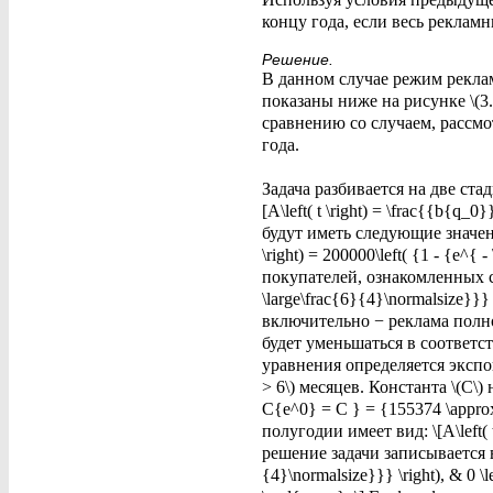
концу года, если весь реклам
Решение.
В данном случае режим рекла
показаны ниже на рисунке \(3.\
сравнению со случаем, рассмот
года.
Задача разбивается на две стад
[A\left( t \right) = \frac{{b{q_
будут иметь следующие значения: 
\right) = 200000\left( {1 - {e^{ 
покупателей, ознакомленных с пр
\large\frac{6}{4}\normalsize}}} 
включительно − реклама полност
будет уменьшаться в соответст
уравнения определяется экспоненц
> 6\) месяцев. Константа \(C\) 
C{e^0} = C } = {155374 \approx 
полугодии имеет вид: \[A\left( t
решение задачи записывается в вид
{4}\normalsize}}} \right), & 0 \le