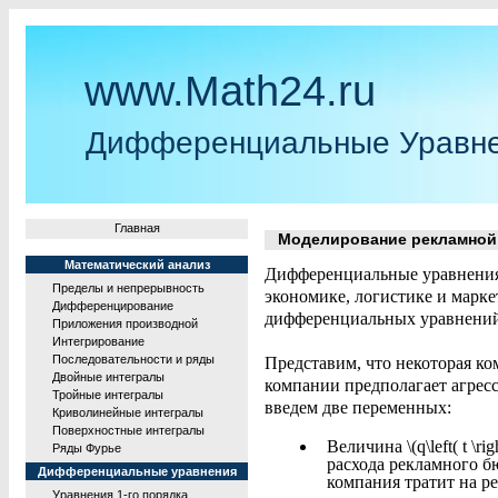
www.Math24.ru
Дифференциальные Уравн
Главная
Моделирование рекламной 
Математический анализ
Дифференциальные уравнения
Пределы и непрерывность
экономике, логистике и марк
Дифференцирование
дифференциальных уравнений
Приложения производной
Интегрирование
Последовательности и ряды
Представим, что некоторая ко
Двойные интегралы
компании предполагает агрес
Тройные интегралы
введем две переменных:
Криволинейные интегралы
Поверхностные интегралы
Величина \(q\left( t \r
Ряды Фурье
расхода рекламного б
Дифференциальные уравнения
компания тратит на ре
Уравнения 1-го порядка