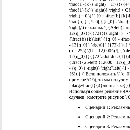
\frac{1}{k}} \right) + C}}{{{e^
\frac{1}{k}} \right)} \right] + 
\right) = 0:\) \[ {0 = \frac{b}{k
\frac{b}{k}\left[ {{q_0} - \frac
\right),\) находим: \[ {A\left( t
12{q_0}}}{{72}}t} \right] } - {
{\frac{b}{k}\left[ {{q_0} - \frac
- 12{q_0}} \right)}}{{72k}}t.} 
(b = 25,\) \(U = 12,000:\) \[ {A\
12{q_0}}}{{72 \cdot \frac{1}{4}}}
{\frac{{25\left( {12000 - 12{q_0
- {q_0}} \right)} \right]\left( {
{6}t.} \] Если положить \({q
примере \(1\)), то мы получим у
- \large\frac{t}{4}\normalsize}}} 
Используя общее решение \(A\l
случаев: (смотрите рисунок \(6
Сценарий 1: Рекламны
Сценарий 2: Рекламны
Сценарий 3: Рекламны