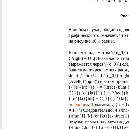
Рис.
В любом случае, общий годово
Графически это означает, что
на рисунке \(6,\) равны.
Ясно, что параметры \({q_0}\) 
} \right) = U.\] Левая часть 
выражается через \({q_0}\) след
Зависимость рекламных расходов
\frac{{\left( {U - 12{q_0}} \
(A\left( t \right)\) и затем проин
{{{e^{kt}}}} } = {\frac{{b\int {
C}}{{{e^{kt}}}} } = {\frac{{b{q
{{e^{kt}}tdt} + C}}{{{e^{kt}}}
по частям
. Полагаем: \[ {u' = {
= 1.} \] Следовательно, \[ {\int
{\frac{1}{k}{e^{kt}}t - \frac{1}
результате мы получаем следующее
{\frac{{\frac{{b{q_0}}}{k}{e^{k