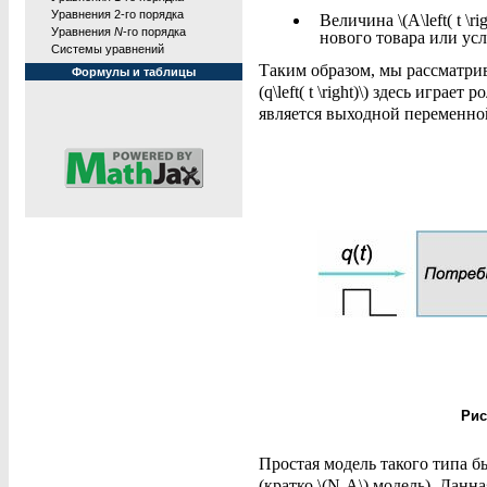
Уравнения 2-го порядка
Величина \(A\left( t \r
Уравнения
N
-го порядка
нового товара или усл
Системы уравнений
Таким образом, мы рассматрив
Формулы и таблицы
(q\left( t \right)\) здесь играе
является выходной переменной
Рис
Простая модель такого типа бы
(кратко \(N-A\) модель)
. Данн