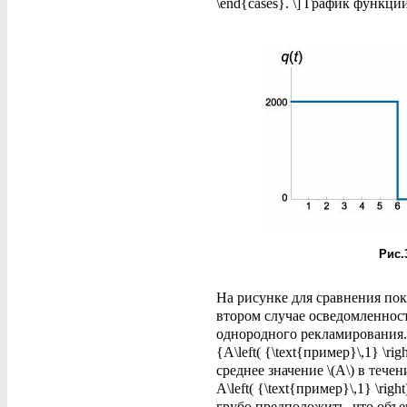
\end{cases}. \] График функции \
Рис.
На рисунке для сравнения показ
втором случае осведомленност
однородного рекламирования. Т
{A\left( {\text{пример}\,1} \righ
среднее значение \(A\) в течени
A\left( {\text{пример}\,1} \right
грубо предположить, что объ