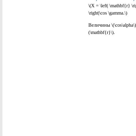
\(X = \left| \mathbf{r} \ri
\right|\cos \gamma.\)
Величины \(\cos\alpha\
(\mathbf{r}\).