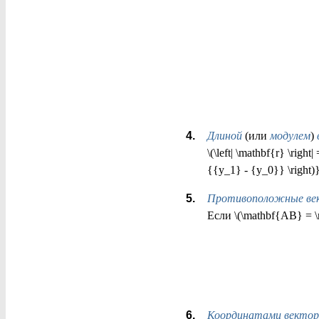
Длиной
(или
модулем
)
\(\left| \mathbf{r} \right
{{y_1} - {y_0}} \right)}
Противоположные ве
Если \(\mathbf{AB} = \m
Координатами вектор