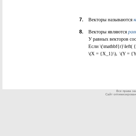
Векторы называются
к
Векторы являются
рав
У равных
векторов со
Если \(\mathbf{r}\left( 
\(X = {X_1}\), \(Y = {Y
Все права з
Сайт оптимизирован дл