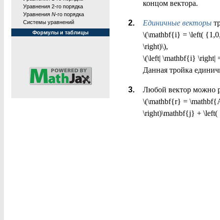
концом вектора.
Уравнения 2-го порядка
Уравнения
N
-го порядка
Единичные векторы
тр
Системы уравнений
Формулы и таблицы
\(\mathbf{i} = \left( {1,0
\right)\),
\(\left| \mathbf{i} \right| 
Данная тройка единич
Любой вектор можно р
\(\mathbf{r} = \mathbf{A
\right)\mathbf{j} + \left