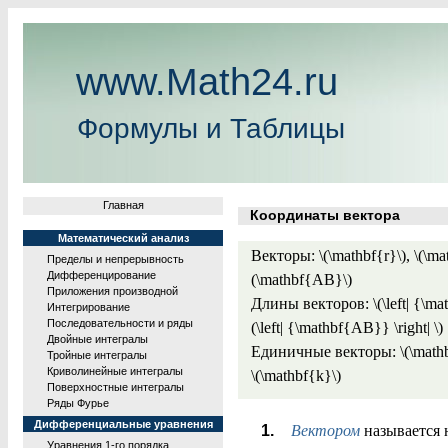
www.Math24.ru
Формулы и Таблицы
Главная
Координаты вектора
Математический анализ
Векторы: \(\mathbf{r}\), \(\mat
Пределы и непрерывность
Дифференцирование
(\mathbf{AB}\)
Приложения производной
Длины векторов: \(\left| {\mathb
Интегрирование
Последовательности и ряды
(\left| {\mathbf{AB}} \right| \)
Двойные интегралы
Единичные векторы: \(\mathbf{
Тройные интегралы
Криволинейные интегралы
\(\mathbf{k}\)
Поверхностные интегралы
Ряды Фурье
Дифференциальные уравнения
Вектором
называется н
Уравнения 1-го порядка