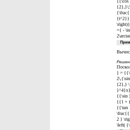
{{\cos 
{2},}\;
{\frac{
{t^2}}
\right
={ - \i
2\arcta
Приме
Вычисл
Решен
Поскол
} = {{\
2\,{\si
{2},} 
}^4}x}}
{{\sin 
{{1 + 
{{\tan
\frac{{
2 } \ri
\left( 