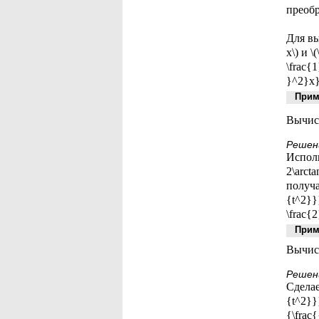
преобр
Для выч
x\) и 
\frac{1
}^2}x}
Приме
Вычисли
Решен
Исполь
2\arcta
получа
{t^2}}}
\frac{2
Приме
Вычисл
Решен
Сделаем
{t^2}}}
{\frac{