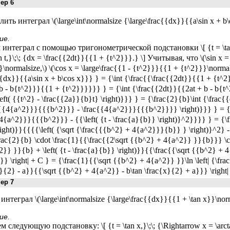
р 6
ть интеграл \(\large\int\normalsize {\large\frac{{dx}}{{a\sin x + b\
ие.
интеграл с помощью тригонометрической подстановки \[ {t = \tan \
n t,}\;\; {dx = \frac{{2dt}}{{1 + {t^2}}}.} \] Учитывая, что \(\sin x 
\normalsize,\) \(\cos x = \large\frac{{1 - {t^2}}}{{1 + {t^2}}}\normal
{{dx}}{{a\sin x + b\cos x}}} } = {\int {\frac{{\frac{{2dt}}{{1 + {t
b - b{t^2}}}{{1 + {t^2}}}}}} } = {\int {\frac{{2dt}}{{2at + b - b{t^
left( {{t^2} - \frac{{2a}}{b}t} \right)}}} } = {\frac{2}{b}\int {\frac{
c{{4{a^2}}}{{{b^2}}} - \frac{{4{a^2}}}{{{b^2}}}} \right)}}} } = {\
4{a^2}}}{{{b^2}}} - {{\left( {t - \frac{a}{b}} \right)}^2}}}} } = {\fra
ight)}}{{{{\left( {\sqrt {\frac{{{b^2} + 4{a^2}}}{b}} } \right)}^2} - 
rac{2}{b} \cdot \frac{1}{{\frac{{2\sqrt {{b^2} + 4{a^2}} }}{b}}} \cdot
}} }}{b} + \left( {t - \frac{a}{b}} \right)}}{{\frac{{\sqrt {{b^2} + 4
}}} \right| + C } = {\frac{1}{{\sqrt {{b^2} + 4{a^2}} }}\ln \left| {\fr
}{2} - a}}{{\sqrt {{b^2} + 4{a^2}} - b\tan \frac{x}{2} + a}}} \right| 
р 7
нтеграл \(\large\int\normalsize {\large\frac{{dx}}{{1 + \tan x}}\norm
ие.
 следующую подстановку: \[ {t = \tan x,}\;\; {\Rightarrow x = \arcta