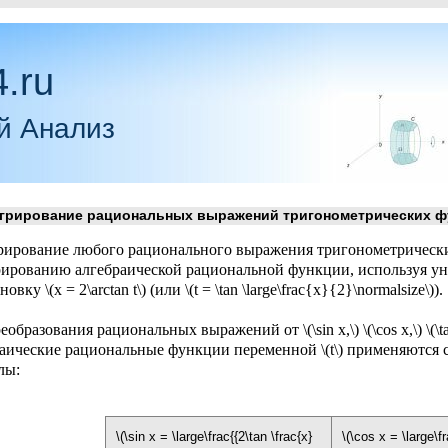
.ru
й Анализ
рирование рациональных выражений тригонометрических ф
рирование любого рационального выражения тригонометрически
рированию алгебраической рациональной функции, используя у
овку \(x = 2\arctan t\) (или \(t = \tan \large\frac{x}{2}\normalsize\)).
образования рациональных выражений от \(\sin x,\) \(\cos x,\) \(\tan x,\
раические рациональные функции переменной \(t\) применяются
лы:
\(\sin x = \large\frac{{2\tan \frac{x}
\(\cos x = \large\fr