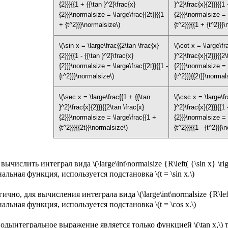
{2}}}{{1 + {{\tan }^2}\frac{x}
}^2}\frac{x}{2}}}{{1 
{2}}}\normalsize = \large\frac{{2t}}{{1
{2}}}\normalsize = 
+ {t^2}}}\normalsize\)
{t^2}}}{{1 + {t^2}}}
\(\sin x = \large\frac{{2\tan \frac{x}
\(\cot x = \large\fr
{2}}}{{1 - {{\tan }^2}\frac{x}
}^2}\frac{x}{2}}}{{2
{2}}}\normalsize = \large\frac{{2t}}{{1 -
{2}}}\normalsize = 
{t^2}}}\normalsize\)
{t^2}}}{{2t}}\normal
\(\sec x = \large\frac{{1 + {{\tan
\(\csc x = \large\fr
}^2}\frac{x}{2}}}{{2\tan \frac{x}
}^2}\frac{x}{2}}}{{1 
{2}}}\normalsize = \large\frac{{1 +
{2}}}\normalsize = 
{t^2}}}{{2t}}\normalsize\)
{t^2}}}{{1 - {t^2}}}
ычислить интеграл вида \(\large\int\normalsize {R\left( {\sin x} \right
альная функция, используется подстановка \(t = \sin x.\)
чно, для вычисления интеграла вида \(\large\int\normalsize {R\left( {\
альная функция, используется подстановка \(t = \cos x.\)
одынтегральное выражение является только функцией \(\tan x,\) то 