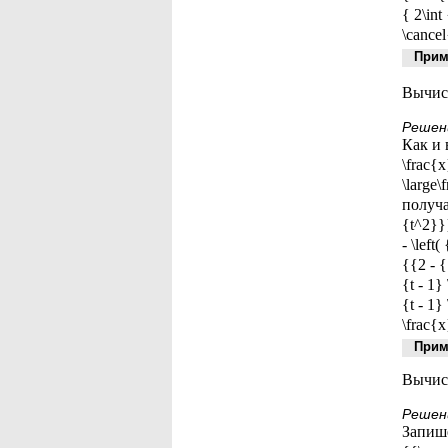
{ 2\in
\cancel
Приме
Вычисли
Решен
Как и 
\frac{x
\large\
получа
{t^2}}
- \left
{{2 - {
{t - 1}
{t - 1}
\frac{x
Приме
Вычисли
Решен
Запише