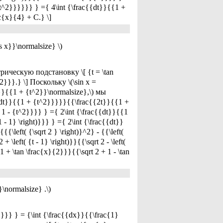
t^2}}}}}} } ={ 4\int {\frac{{dt}}{{1 +
ac{x}{4} + C.} \]
s x}}\normalsize} \)
ческую подстановку \[ {t = \tan
^2}}}.} \] Поскольку \(\sin x =
2}}}{{1 + {t^2}}\normalsize},\) мы
{{2dt}}{{1 + {t^2}}}}}{{\frac{{2t}}{{1 +
 1 - {t^2}}}} } ={ 2\int {\frac{{dt}}{{1
 1 - 1} \right)}}} } ={ 2\int {\frac{{dt}}
{{{\left( {\sqrt 2 } \right)}^2} - {{\left(
+ \left( {t - 1} \right)}}{{\sqrt 2 - \left(
- 1 + \tan \frac{x}{2}}}{{\sqrt 2 + 1 - \tan
\normalsize} .\)
}}} } = {\int {\frac{{dx}}{{\frac{1}