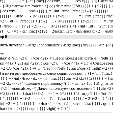
x}} + 1}}} } = {\int {\frac{{\cos xdx}}{{1 + \cos x}}} .} \] Сделаем
\; {\Rightarrow x = 2\arctan t,}\;\; {dx = \frac{{2dt}}{{1 + {t^2}}}.} 
{\cos xdx}}{{1 + \cos x}}} } ={ \int {\frac{{\frac{{1 - {t^2}}}{{1 +
}}}{{1 + \frac{{1 - {t^2}}}{{1 + {t^2}}}}}} } ={ 2\int {\frac{{\frac
)}^2}}}dt}}{{\frac{{1 + {t^2} + 1 - {t^2}}}{{1 + {t^2}}}}}} } ={ \in
nt {\frac{{1 + {t^2} - 2}}{{1 + {t^2}}}dt} } ={ - \int {1dt} + 2\int {
n t + C } ={ - \tan \frac{x}{2} + 2\arctan \left( {\tan \frac{x}{2}} \righ
р 5
ить интеграл \(\large\int\normalsize {\large\frac{{dx}}{{{{\sin }^4
ие.
ьку \({\sin ^2}x + {\cos ^2}x = 1,\) мы можем записать \[ {{\left( {
sin ^4}x + 2\,{\sin ^2}x\,{\cos ^2}x + {\cos ^4}x = 1.} \] Следовател
n ^2}x\,{\cos ^2}x } ={ 1 - \frac{{{{\left( {2\sin x\cos x} \right)}^2}
\] и интеграл преобразуется следующим образом: \[ {I = \int {\frac
} } = {\int {\frac{{dx}}{{1 - \frac{{{{\sin }^2}2x}}{2}}}} } = {\int 
}^2}2x}}} .} \] Сделаем подстановку \( {t = \tan 2x,}\;\; {\Rightarrow 
{t^2}}}\normalsize.} \) Далее используем соотношение \[ {{\sin ^2
 }^2}2x}} } = {\frac{{{t^2}}}{{1 + {t^2}}}.} \] Тогда \[ {I = \int {\
{t^2}}}{{1 + {t^2}}}}}} } = {\int {\frac{{dt}}{{2 + 2{t^2} - {t^2}}}}
ght)}^2} + {t^2}}}} } = {\frac{1}{{\sqrt 2 }}\arctan \frac{t}{{\sqrt 2 
{\frac{{\tan 2x}}{{\sqrt 2 }}} \right) + C.} \]