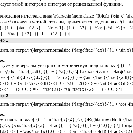
азует такой интеграл в интеграл от рациональной функции.
исления интеграла вида \(\large\int\normalsize {R\left( {\sin x} \righ
\(\cos x\) входят в четной степени, применяется подстановка \(t = \t
}{{1 + {{\tan }^2}x}} = \frac{1}{{1 + {t^2}}},}\;\;\; {{\sin ^2}x = 
} = \frac{{{t^2}}}{{1 + {t^2}}}} \]
р 1
ть интеграл \(\large\int\normalsize {\large\frac{{dx}}{{1 + \sin x}}
ие.
зуем универсальную тригонометрическую подстановку \[ {t = \tan \
n t,\;\;dx = \frac{{2dt}}{{1 + {t^2}}}.} \] Так как \(\sin x = \large\f
ем \[ {\int {\frac{{dx}}{{1 + \sin x}}} } = {\int {\frac{{\frac{{2dt
}}} } = {\int {\frac{{dt}}{{1 + {t^2} + 2t}}} } = {\int {\frac{{dt}}{{
}{{t + 1}} + C } = { - \frac{2}{{\tan \frac{x}{2} + 1}} + C.} \]
р 2
ить интеграл \(\large\int\normalsize {\large\frac{{dx}}{{1 + \cos \fr
ие.
 подстановку \[ {t = \tan \frac{x}{4},}\;\; {\Rightarrow d\left( {\fr
,}\;\; {\cos \frac{x}{2} = \frac{{1 - {t^2}}}{{1 + {t^2}}}.} \] Тогда
{dx}}{{1 + \cos \frac{x}{2}}}} } ={ \int {\frac{{d\left( {\frac{x}{2}