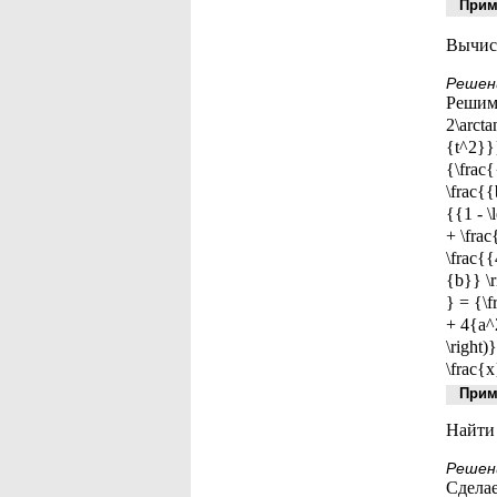
Приме
Вычисли
Решен
Решим 
2\arcta
{t^2}}}
{\frac
\frac{{
{{1 - \
+ \fra
\frac{{
{b}} \r
} = {\f
+ 4{a^2
\right)
\frac{x
Приме
Найти и
Решен
Сделаем