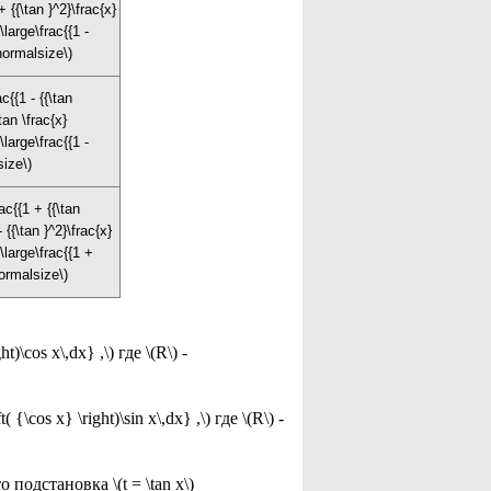
+ {{\tan }^2}\frac{x}
\large\frac{{1 -
\normalsize\)
ac{{1 - {{\tan
\tan \frac{x}
\large\frac{{1 -
size\)
ac{{1 + {{\tan
- {{\tan }^2}\frac{x}
\large\frac{{1 +
\normalsize\)
)\cos x\,dx} ,\) где \(R\) -
cos x} \right)\sin x\,dx} ,\) где \(R\) -
подстановка \(t = \tan x\)