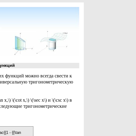
ункций
х функций можно всегда свести к
ниверсальную тригонометрическую
) \(\cot x,\) \(\sec x\) и \(\csc x\) в
 следующие тригонометрические
ac{{1 - {{\tan