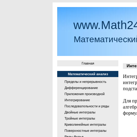
www.Math24
Математически
Главная
Интег
Математический анализ
Интег
Пределы и непрерывность
интег
Дифференцирование
подстан
Приложения производной
Интегрирование
Для пре
Последовательности и ряды
алгеб
Двойные интегралы
форму
Тройные интегралы
Криволинейные интегралы
Поверхностные интегралы
Ряды Фурье