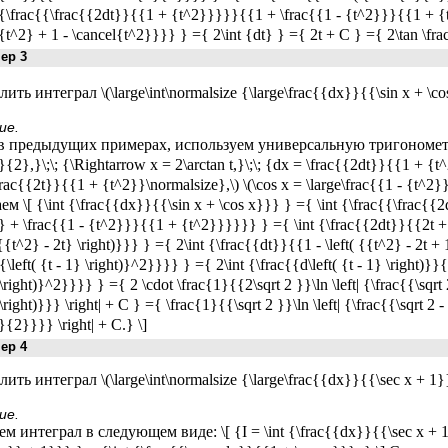
t {\frac{{\frac{{2dt}}{{1 + {t^2}}}}}{{1 + \frac{{1 - {t^2}}}{{1 + {
{t^2} + 1 - \cancel{t^2}}}} } ={ 2\int {dt} } ={ 2t + C } ={ 2\tan \fr
р 3
ть интеграл \(\large\int\normalsize {\large\frac{{dx}}{{\sin x + \co
ие.
в предыдущих примерах, используем универсальную тригонометри
}{2},}\;\; {\Rightarrow x = 2\arctan t,}\;\; {dx = \frac{{2dt}}{{1 + {t
frac{{2t}}{{1 + {t^2}}\normalsize},\) \(\cos x = \large\frac{{1 - {t^
ем \[ {\int {\frac{{dx}}{{\sin x + \cos x}}} } ={ \int {\frac{{\frac
} + \frac{{1 - {t^2}}}{{1 + {t^2}}}}}} } ={ \int {\frac{{2dt}}{{2t +
( {{t^2} - 2t} \right)}}} } ={ 2\int {\frac{{dt}}{{1 - \left( {{t^2} - 2t +
{\left( {t - 1} \right)}^2}}}} } ={ 2\int {\frac{{d\left( {t - 1} \right)}}{
 \right)}^2}}}} } ={ 2 \cdot \frac{1}{{2\sqrt 2 }}\ln \left| {\frac{{\sqrt 2 
 \right)}}} \right| + C } ={ \frac{1}{{\sqrt 2 }}\ln \left| {\frac{{\sqrt 2 
}{2}}}} \right| + C.} \]
р 4
ть интеграл \(\large\int\normalsize {\large\frac{{dx}}{{\sec x + 1}}
ие.
м интеграл в следующем виде: \[ {I = \int {\frac{{dx}}{{\sec x + 1