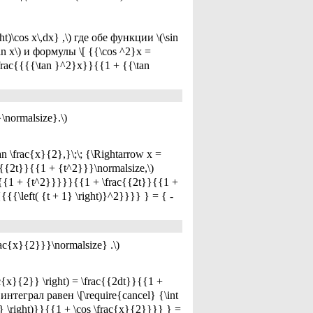
t)\cos x\,dx} ,\) где обе функции \(\sin
an x\) и формулы \[ {{\cos ^2}x =
\frac{{{{\tan }^2}x}}{{1 + {{\tan
\normalsize}.\)
frac{x}{2},}\;\; {\Rightarrow x =
rac{{2t}}{{1 + {t^2}}}\normalsize,\)
}}{{1 + {t^2}}}}}{{1 + \frac{{2t}}{{1 +
{{\left( {t + 1} \right)}^2}}}} } = { -
ac{x}{2}}}\normalsize} .\)
ac{x}{2}} \right) = \frac{{2dt}}{{1 +
 интеграл равен \[\require{cancel} {\int
} \right)}}{{1 + \cos \frac{x}{2}}}} } =