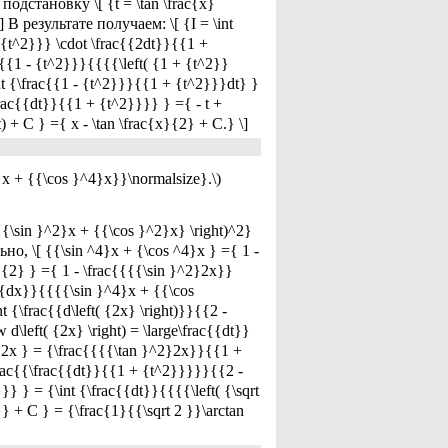
 подстановку \[ {t = \tan \frac{x}
\] В результате получаем: \[ {I = \int
 {t^2}}} \cdot \frac{{2dt}}{{1 +
{{1 - {t^2}}}{{{{\left( {1 + {t^2}}
t {\frac{{1 - {t^2}}}{{1 + {t^2}}}dt} }
\frac{{dt}}{{1 + {t^2}}}} } ={ - t +
t) + C } ={ x - \tan \frac{x}{2} + C.} \]
}x + {{\cos }^4}x}}\normalsize}.\)
{{\sin }^2}x + {{\cos }^2}x} \right)^2}
ьно, \[ {{\sin ^4}x + {\cos ^4}x } ={ 1 -
}}{2} } ={ 1 - \frac{{{{\sin }^2}2x}}
{{dx}}{{{{\sin }^4}x + {{\cos
{\frac{{d\left( {2x} \right)}}{{2 -
d\left( {2x} \right) = \large\frac{{dt}}
}2x } = {\frac{{{{\tan }^2}2x}}{{1 +
frac{{\frac{{dt}}{{1 + {t^2}}}}}{{2 -
 } = {\int {\frac{{dt}}{{{{\left( {\sqrt
}} + C } = {\frac{1}{{\sqrt 2 }}\arctan