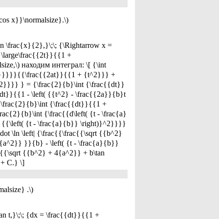
cos x}}\normalsize}.\)
frac{x}{2},}\;\; {\Rightarrow x =
= \large\frac{{2t}}{{1 +
size,\) находим интеграл: \[ {\int
^2}}}}}{{\frac{{2at}}{{1 + {t^2}}} +
2}}}} } = {\frac{2}{b}\int {\frac{{dt}}
{dt}}{{1 - \left( {{t^2} - \frac{{2a}}{b}t
frac{2}{b}\int {\frac{{dt}}{{1 +
c{2}{b}\int {\frac{{d\left( {t - \frac{a}
{{\left( {t - \frac{a}{b}} \right)}^2}}}}
 \ln \left| {\frac{{\frac{{\sqrt {{b^2}
{a^2}} }}{b} - \left( {t - \frac{a}{b}}
ac{{\sqrt {{b^2} + 4{a^2}} + b\tan
+ C.} \]
alsize} .\)
n t,}\;\; {dx = \frac{{dt}}{{1 +