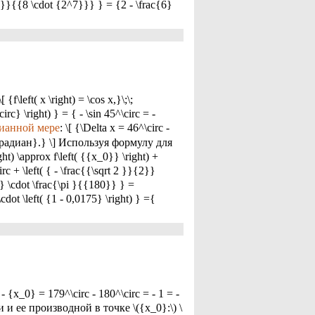
ht)}}{{8 \cdot {2^7}}} } = {2 - \frac{6}
left( x \right) = \cos x,}\;\;
circ} \right) } = { - \sin 45^\circ = -
ианной мере
: \[ {\Delta x = 46^\circ -
xt{радиан}.} \] Используя формулу для
) \approx f\left( {{x_0}} \right) +
rc + \left( { - \frac{{\sqrt 2 }}{2}}
2} \cdot \frac{\pi }{{180}} } =
cdot \left( {1 - 0,0175} \right) } ={
- {x_0} = 179^\circ - 180^\circ = - 1 = -
 и ее производной в точке \({x_0}:\) \