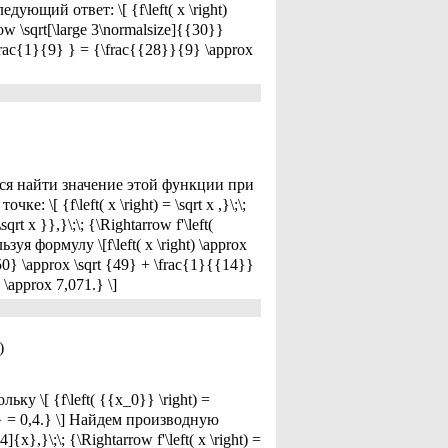
дующий ответ: \[ {f\left( x \right)
rrow \sqrt[\large 3\normalsize]{{30}}
\frac{1}{9} } = {\frac{{28}}{9} \approx
буется найти значение этой функции при
 \[ {f\left( x \right) = \sqrt x ,}\;\;
sqrt x }},}\;\; {\Rightarrow f'\left(
зуя формулу \[f\left( x \right) \approx
t {50} \approx \sqrt {49} + \frac{1}{{14}}
 \approx 7,071.} \]
)
ьку \[ {f\left( {{x_0}} \right) =
6}} = 0,4.} \] Найдем производную
{x},}\;\; {\Rightarrow f'\left( x \right) =