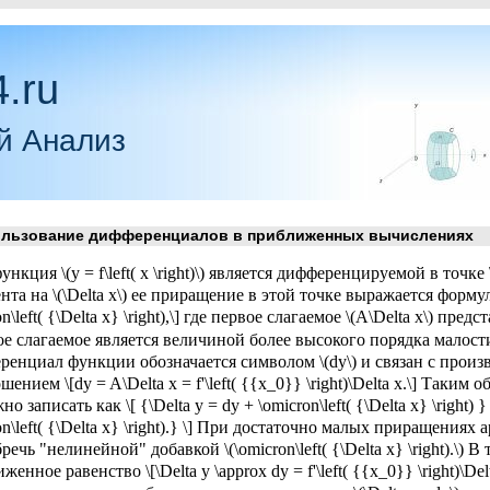
.ru
й Анализ
ьзование дифференциалов в приближенных вычислениях
ункция \(y = f\left( x \right)\) является дифференцируемой в точке
нта на \(\Delta x\) ее приращение в этой точке выражается формуло
n\left( {\Delta x} \right),\] где первое слагаемое \(A\Delta x\) пред
ое слагаемое является величиной более высокого порядка малости 
енциал функции обозначается символом \(dy\) и связан с произв
шением \[dy = A\Delta x = f'\left( {{x_0}} \right)\Delta x.\] Таким
но записать как \[ {\Delta y = dy + \omicron\left( {\Delta x} \right) } 
on\left( {\Delta x} \right).} \] При достаточно малых приращениях 
речь "нелинейной" добавкой \(\omicron\left( {\Delta x} \right).\) 
женное равенство \[\Delta y \approx dy = f'\left( {{x_0}} \right)\De