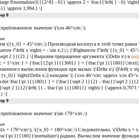
\large 8\normalsize]{{{2^8} - 6}} \approx 2 + \frac{{\left( { - 6} \rig
}} \approx 1,994.} \]
р 8
приближенное значение \(\cos 46^\circ.\)
ие.
 \({x_0} = 45^\circ.\) Производная косинуса в этой точке равна \[ {f\
arrow f'\left( x \right) = - \sin x,}\;\; {\Rightarrow f'\left( {{x_0} = 45^\
{\sqrt 2 }}{2}.} \] Выразим приращение аргумента \(\Delta x\) в
рад
rc = 1^\circ } = {\frac{{2\pi }}{{360}} } = {\frac{\pi }{{180}}\;\te
женного вычисления функции при малых \(\Delta x\) \[f\left( x \right
( {{x_0}} \right)\Delta x,\] находим: \[ {\cos 46^\circ \approx \cos 45^\ci
 \cdot \frac{\pi }{{180}} } = {\frac{{\sqrt 2 }}{2} - \frac{{\sqrt 2 }}{
{\sqrt 2 }}{2}\left( {1 - \frac{\pi }{{180}}} \right) } {\approx 0,7071 \
} \]
р 9
приближенное значение \(\sin 179^\circ.\)
ие.
(x = 179^\circ\), \({x_0} = 180^\circ.\) Следовательно, \(\Delta x = x 
\frac{\pi }{{180}}\normalsize\) радиан. Вычислим значение функции