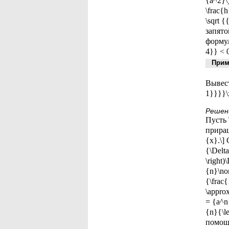
{a^2}\
\frac{
\sqrt 
запято
формул
4}} < 0
Приме
Вывест
1}}}}\;
Решен
Пусть 
прираще
{x}.\]
{\Delta
\right)
{n}\nor
{\frac{
\approx
= {a^n
{n}{\le
помощь