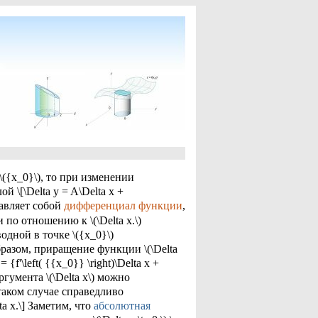
 \({x_0}\), то при изменении
й \[\Delta y = A\Delta x +
ставляет собой
дифференциал функции
,
по отношению к \(\Delta x.\)
одной в точке \({x_0}\)
 образом, приращение функции \(\Delta
= {f'\left( {{x_0}} \right)\Delta x +
аргумента \(\Delta x\) можно
В таком случае справедливо
lta x.\] Заметим, что
абсолютная