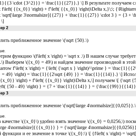
{1}{{3 \cdot {3^2}}} = \frac{1}{{27}}.} \] В результате получаем сле
 f\left( {{x_0}} \right) + f'\left( {{x_0}} \right)\Delta x,}\;\; {\Righta
 \sqrt[\large 3\normalsize]{{27}} + \frac{1}{{27}} \cdot 3 } = {3 + 
 \]
р 2
ить приближенное значение \(\sqrt {50}.\)
ие.
трим функцию \(f\left( x \right) = \sqrt x .\) В нашем случае тре
.\) Выберем \({x_0} = 49\) и найдем значение производной в этой точке:
arrow f'\left( x \right) = {\left( {\sqrt x } \right)^\prime } = \frac{1}{{2\
= 49} \right) = \frac{1}{{2\sqrt {49} }} = \frac{1}{{14}}.} \] Исполь
 {{x_0}} \right) + f'\left( {{x_0}} \right)\Delta x,\] получаем \[ {\sqr
left( {50 - 49} \right) } = {7 + \frac{1}{{14}} } = {\frac{{99}}{{14}}
р 3
ить приближенное значение \(\sqrt[\large 4\normalsize]{{0,025}}.\
ие.
 качестве \({x_0}\) удобно взять значение \({x_0} = 0,0256,\) поскол
\large 4\normalsize]{{{x_0}}} } = {\sqrt[\large 4\normalsize]{{0,025
функции и ее значение в точке \({x_0}:\) \[ {f\left( x \right) = \sqrt[4]