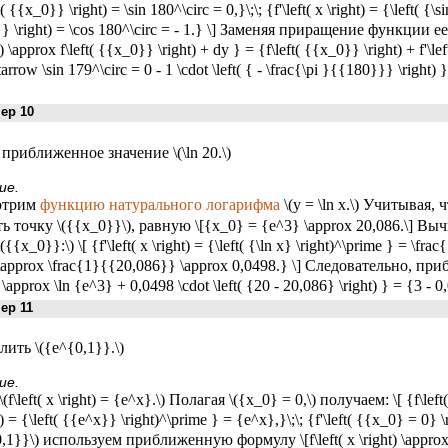
t( {{x_0}} \right) = \sin 180^\circ = 0,}\;\; {f'\left( x \right) = {\left( {\si
} \right) = \cos 180^\circ = - 1.} \] Заменяя приращение функции е
t) \approx f\left( {{x_0}} \right) + dy } = {f\left( {{x_0}} \right) + f'\lef
arrow \sin 179^\circ = 0 - 1 \cdot \left( { - \frac{\pi }{{180}}} \right
р 10
приближенное значение \(\ln 20.\)
ие.
отрим
функцию натурального логарифма
\(y = \ln x.\) Учитывая, ч
ь точку \({{x_0}}\), равную \[{x_0} = {e^3} \approx 20,086.\] В
({{x_0}}:\) \[ {f'\left( x \right) = {\left( {\ln x} \right)^\prime } = \fr
) \approx \frac{1}{{20,086}} \approx 0,0498.} \] Следовательно, при
 \approx \ln {e^3} + 0,0498 \cdot \left( {20 - 20,086} \right) } = {3 - 0
р 11
ить \({e^{0,1}}.\)
ие.
(f\left( x \right) = {e^x}.\) Полагая \({x_0} = 0,\) получаем: \[ {f\left(
t) = {\left( {{e^x}} \right)^\prime } = {e^x},}\;\; {f'\left( {{x_0} = 0
,1}}\) используем приближенную формулу \[f\left( x \right) \approx f\