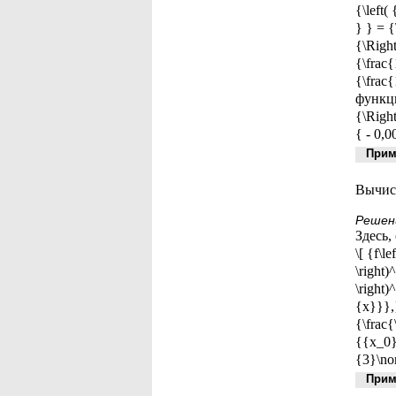
{\left(
} } = {
{\Right
{\frac{
{\frac
функции
{\Right
{ - 0,0
Приме
Вычисли
Решен
Здесь, 
\[ {f\l
\right)
\right)
{x}}},}
{\frac{
{{x_0}}
{3}\nor
Приме