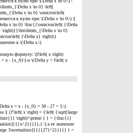
ится к нулю при \(\Delta x \to 0:\) \
\limits_{\Delta x \to 0} \left[
mits_{\Delta x \to 0} \omicron\left(
мится к нулю при \(\Delta x \to 0:\) \[
elta x \to 0} \frac{{\omicron\left( {\Delta
 \right)}}\lim\limits_{\Delta x \to 0}
cron\left( {\Delta x} \right)\)
ению к \(\Delta x.\)
ю формулу: \[f\left( x \right)
 = x - {x_0}\) и \(\Delta y = f\left( x
lta x = x - {x_0} = 30 - 27 = 3.\)
 {f'\left( x \right) = {\left( {\sqrt[\large
size}}} \right)^\prime } } = {\frac{1}
malsize]{{{x^2}}}}},} \] а ее значение
[\large 3\normalsize]{{{{27}^2}}}}} } =