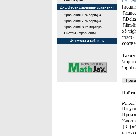
погре
[\requi
Дифференциальные уравнения
{\cance
Уравнения 1-го порядка
{\Delta
Уравнения 2-го порядка
{\lim\l
Уравнения
N
-го порядка
x} \rig
Системы уравнений
\frac{{
Формулы и таблицы
соотве
Таким 
\approx
\right) 
Приме
Найти 
Решен
По усл
Произво
3\norma
{3}{x^
в точке