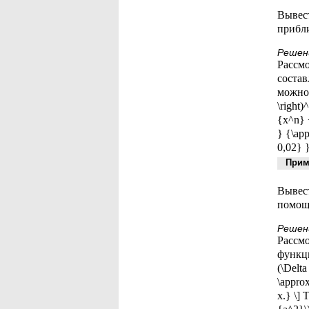
Вывест
прибли
Решен
Рассмо
составл
можно п
\right)
{x^n} +
} {\app
0,02} }
Приме
Вывест
помощь
Решен
Рассмо
функци
(\Delt
\approx
x.} \] 