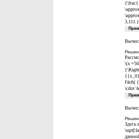
{\frac
\approx
\approx
3,111.}
Приме
Вычисл
Решен
Рассмо
\(x =50
{\Right
{{x_0} 
f\left(
\cdot \
Приме
Вычисл
Решен
Здесь в
\sqrt[
данной 