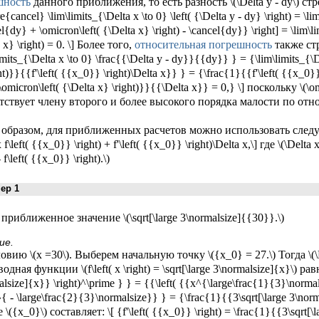
шность
данного приближения, то есть разность \(\Delta y - dy\) стрем
re{cancel} \lim\limits_{\Delta x \to 0} \left( {\Delta y - dy} \right) = \lim
l{dy} + \omicron\left( {\Delta x} \right) - \cancel{dy}} \right] = \lim\li
 x} \right) = 0. \] Более того,
относительная погрешность
также стре
imits_{\Delta x \to 0} \frac{{\Delta y - dy}}{{dy}} } = {\lim\limits_{\D
ht)}}{{f'\left( {{x_0}} \right)\Delta x}} } = {\frac{1}{{f'\left( {{x_0}}
\omicron\left( {\Delta x} \right)}}{{\Delta x}} = 0,} \] поскольку \(\omi
тствует члену второго и более высокого порядка малости по отнош
образом, для приближенных расчетов можно использовать следующу
 f\left( {{x_0}} \right) + f'\left( {{x_0}} \right)\Delta x,\] где \(\Delta x
- f\left( {{x_0}} \right).\)
р 1
приближенное значение \(\sqrt[\large 3\normalsize]{{30}}.\)
ие.
овию \(x =30\). Выберем начальную точку \({x_0} = 27.\) Тогда \(\De
дная функции \(f\left( x \right) = \sqrt[\large 3\normalsize]{x}\) равна \[
lsize]{x}} \right)^\prime } } = {{\left( {{x^{\large\frac{1}{3}\normal
{ - \large\frac{2}{3}\normalsize}} } = {\frac{1}{{3\sqrt[\large 3\nor
 \({x_0}\) составляет: \[ {f'\left( {{x_0}} \right) = \frac{1}{{3\sqrt