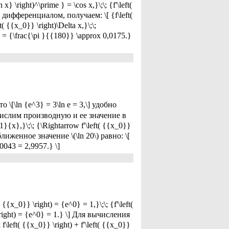
n x} \right)^\prime } = \cos x,}\;\; {f'\left(
е дифференциалом, получаем: \[ {f\left(
t( {{x_0}} \right)\Delta x,}\;\;
) } = {\frac{\pi }{{180}} \approx 0,0175.}
то \[\ln {e^3} = 3\ln e = 3,\] удобно
ычислим производную и ее значение в
ac{1}{x},}\;\; {\Rightarrow f'\left( {{x_0}}
ближенное значение \(\ln 20\) равно: \[
,0043 = 2,9957.} \]
 {{x_0}} \right) = {e^0} = 1,}\;\; {f'\left(
} \right) = {e^0} = 1.} \] Для вычисления
left( {{x_0}} \right) + f'\left( {{x_0}}