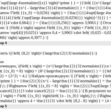
 {\sqrt[\large 4\normalsize]{x}} \right)^\prime } } = {{\left( {{x^{\lar
\frac{1}{4}{x^{ - \large\frac{3}{4}\normalsize}} } = {\frac{1}{{4\sq
arrow f'\left( {{x_0} = 0,0256} \right) } = {\frac{1}{{4\sqrt[\large
1}{{4{{\left( {\sqrt[\large 4\normalsize]{{0,0256}}} \right)}^3}}} }
{1}{{4 \cdot 0,064}} } = {\frac{1}{{0,256}} \approx 3,9063.} \] 
: \[ {f\left( x \right) \approx f\left( {{x_0}} \right) + f'\left( {{x_0}} \r
arrow \sqrt[4]{{0,025}} \approx 0,4 + 3,9063 \cdot \left( {0,025 - 0,025
006} \right) \approx 0,3977.} \]
р 4
ть \({\left( {8,2} \right)^{\large\frac{2}{3}\normalsize}}.\)
ие.
очевидно, \(f\left( x \right) = {x^{\large\frac{2}{3}\normalsize}}\) и 
eft( {{x_0} = 8} \right) = {8^{\large\frac{2}{3}\normalsize}} } = {{\lef
^2} = {2^2} = 4.} \] Найдем производную: \[ {f'\left( x \right) = {\le
^\prime } } = {\frac{2}{3}{x^{ - \large\frac{1}{3}\normalsize}} = \fra
\;\; {\Rightarrow f'\left( {{x_0} = 8} \right) = \frac{2}{{3\sqrt[\larg
\cancel{2}}{{3 \cdot \cancel{2}}} = \frac{1}{3}.} \] В результате получа
 \right) + f'\left( {{x_0}} \right)\left( {x - {x_0}} \right),}\;\; {\Right
malsize}} \approx 4 + \frac{1}{3} \cdot \left( {8,2 - 8} \right) } = {4 
р 5