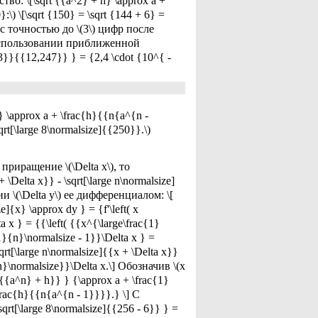
во: \[\sqrt {{a^2} + h} \approx a +
) \[\sqrt {150} = \sqrt {144 + 6} =
 (с точностью до \(3\) цифр после
 использовании приближенной
3}}{{12,247}} } = {2,4 \cdot {10^{ -
 \approx a + \frac{h}{{n{a^{n -
rt[\large 8\normalsize]{{250}}.\)
 приращение \(\Delta x\), то
Delta x}} - \sqrt[\large n\normalsize]
 \(\Delta y\) ее дифференциалом: \[
e]{x} \approx dy } = {f'\left( x
ta x } = {{\left( {{x^{\large\frac{1}
1}{n}\normalsize - 1}}\Delta x } =
qrt[\large n\normalsize]{{x + \Delta x}}
{n}\normalsize}}\Delta x.\] Обозначив \(x
{{a^n} + h}} } {\approx a + \frac{1}
\frac{h}{{n{a^{n - 1}}}}.} \] С
rt[\large 8\normalsize]{{256 - 6}} } =