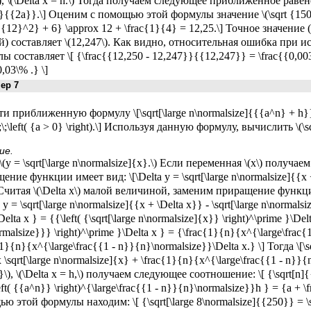
), \(\Delta x = h.\) Тогда получаем следующее приближенное равенст
h}{{2a}}.\] Оценим с помощью этой формулы значение \(\sqrt {150}:\
{{{12}^2} + 6} \approx 12 + \frac{1}{4} = 12,25.\] Точное значение
й) составляет \(12,247\). Как видно, относительная ошибка при
ы составляет \[ {\frac{{12,250 - 12,247}}{{12,247}} = \frac{{0,00
,03\% .} \]
р 7
и приближенную формулу \[\sqrt[\large n\normalsize]{{{a^n} + h}}
\;\left( {a > 0} \right).\] Используя данную формулу, вычислить \(\sq
ие.
\(y = \sqrt[\large n\normalsize]{x}.\) Если переменная \(x\) получаем
ние функции имеет вид: \[\Delta y = \sqrt[\large n\normalsize]{{x + \
 Считая \(\Delta x\) малой величиной, заменим приращение функции
 y = \sqrt[\large n\normalsize]{{x + \Delta x}} - \sqrt[\large n\normalsiz
\Delta x } = {{\left( {\sqrt[\large n\normalsize]{x}} \right)^\prime }\Del
malsize}}} \right)^\prime }\Delta x } = {\frac{1}{n}{x^{\large\frac{
1}{n}{x^{\large\frac{{1 - n}}{n}\normalsize}}\Delta x.} \] Тогда \[\s
 \sqrt[\large n\normalsize]{x} + \frac{1}{n}{x^{\large\frac{{1 - n}}
}\), \(\Delta x = h,\) получаем следующее соотношение: \[ {\sqrt[n]{
ft( {{a^n}} \right)^{\large\frac{{1 - n}}{n}\normalsize}}h } = {a + 
ю этой формулы находим: \[ {\sqrt[\large 8\normalsize]{{250}} = \sq