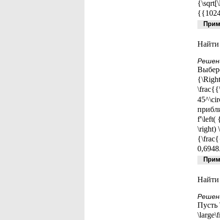
{\sqrt[
{{1024
Приме
Найти 
Решен
Выберем
{\Right
\frac{
45^\ci
прибли
f'\left
\right)
{\frac{
0,6948.
Приме
Найти 
Решен
Пусть \
\large