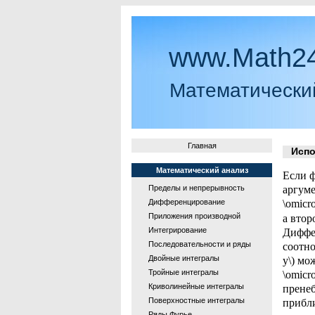
www.Math24
Математически
Главная
Испол
Математический анализ
Если ф
Пределы и непрерывность
аргуме
Дифференцирование
\omicro
Приложения производной
а втор
Интегрирование
Диффер
Последовательности и ряды
соотно
Двойные интегралы
y\) мож
Тройные интегралы
\omicr
Криволинейные интегралы
пренеб
Поверхностные интегралы
прибли
Ряды Фурье