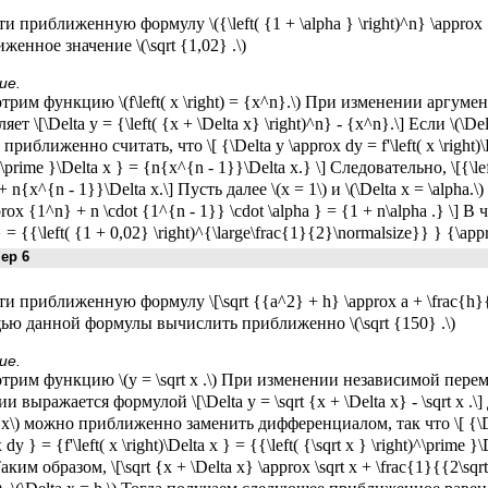
и приближенную формулу \({\left( {1 + \alpha } \right)^n} \approx 
женное значение \(\sqrt {1,02} .\)
ие.
трим функцию \(f\left( x \right) = {x^n}.\) При изменении аргуме
яет \[\Delta y = {\left( {x + \Delta x} \right)^n} - {x^n}.\] Если \(\
риближенно считать, что \[ {\Delta y \approx dy = f'\left( x \right)\
^\prime }\Delta x } = {n{x^{n - 1}}\Delta x.} \] Следовательно, \[{\lef
 n{x^{n - 1}}\Delta x.\] Пусть далее \(x = 1\) и \(\Delta x = \alpha.\) Т
rox {1^n} + n \cdot {1^{n - 1}} \cdot \alpha } = {1 + n\alpha .} \] В ч
 = {{\left( {1 + 0,02} \right)^{\large\frac{1}{2}\normalsize}} } {\app
р 6
и приближенную формулу \[\sqrt {{a^2} + h} \approx a + \frac{h}{{2a}
ю данной формулы вычислить приближенно \(\sqrt {150} .\)
ие.
трим функцию \(y = \sqrt x .\) При изменении независимой перем
и выражается формулой \[\Delta y = \sqrt {x + \Delta x} - \sqrt x 
a x\) можно приближенно заменить дифференциалом, так что \[ {\Delta
 dy } = {f'\left( x \right)\Delta x } = {{\left( {\sqrt x } \right)^\prime 
Таким образом, \[\sqrt {x + \Delta x} \approx \sqrt x + \frac{1}{{2\sqr