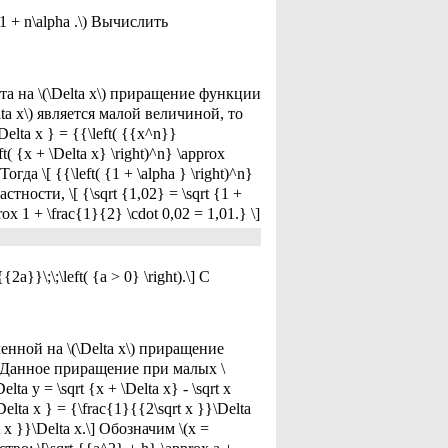
1 + n\alpha .\) Вычислить
нта на \(\Delta x\) приращение функции
Delta x\) является малой величиной, то
Delta x } = {{\left( {{x^n}}
t( {x + \Delta x} \right)^n} \approx
огда \[ {{\left( {1 + \alpha } \right)^n}
астности, \[ {\sqrt {1,02} = \sqrt {1 +
rox 1 + \frac{1}{2} \cdot 0,02 = 1,01.} \]
}\;\;\left( {a > 0} \right).\] С
енной на \(\Delta x\) приращение
.\] Данное приращение при малых \
 y = \sqrt {x + \Delta x} - \sqrt x
}\Delta x } = {\frac{1}{{2\sqrt x }}\Delta
t x }}\Delta x.\] Обозначим \(x =