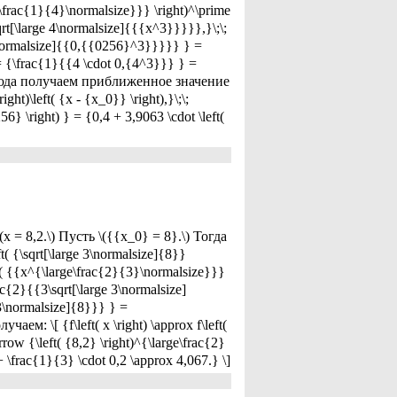
ge\frac{1}{4}\normalsize}}} \right)^\prime
rt[\large 4\normalsize]{{{x^3}}}}},}\;\;
 4\normalsize]{{0,{{0256}^3}}}}} } =
 = {\frac{1}{{4 \cdot 0,{4^3}}} } =
Отсюда получаем приближенное значение
ight)\left( {x - {x_0}} \right),}\;\;
6} \right) } = {0,4 + 3,9063 \cdot \left(
\(x = 8,2.\) Пусть \({{x_0} = 8}.\) Тогда
t( {\sqrt[\large 3\normalsize]{8}}
ft( {{x^{\large\frac{2}{3}\normalsize}}}
c{2}{{3\sqrt[\large 3\normalsize]
e 3\normalsize]{8}}} } =
ем: \[ {f\left( x \right) \approx f\left(
arrow {\left( {8,2} \right)^{\large\frac{2}
+ \frac{1}{3} \cdot 0,2 \approx 4,067.} \]