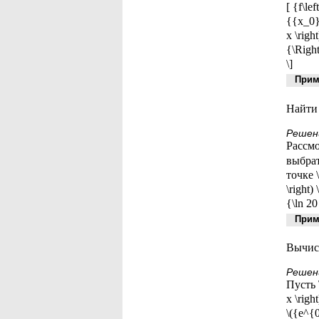
[ {f\lef
{{x_0}
x \righ
{\Right
\]
Приме
Найти 
Решен
Рассм
выбрат
точке \
\right
{\ln 20
Приме
Вычисл
Решен
Пусть \
x \righ
\({e^{0