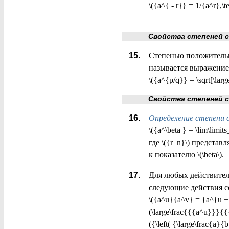
\({a^{ - r}} = 1/{a^r},\t
Свойства степеней с ра
Степенью положительно
называется выражение
\({a^{p/q}} = \sqrt[\lar
Свойства степеней с д
Определение степени с
\({a^\beta } = \lim\limit
где \({r_n}\) предста
к показателю \(\beta\).
Для любых действительн
следующие действия с
\({a^u}{a^v} = {a^{u + v
(\large\frac{{{a^u}}}{{{
({\left( {\large\frac{a}