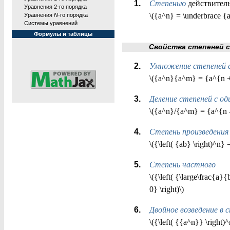
Степенью
действител
Уравнения 2-го порядка
\({a^n} = \underbrace {a
Уравнения
N
-го порядка
Системы уравнений
Формулы и таблицы
Свойства степеней с н
Умножение степеней с
\({a^n}{a^m} = {a^{n 
Деление степеней с о
\({a^n}/{a^m} = {a^{n - 
Степень произведения
\({\left( {ab} \right)^n
Степень частного
\({\left( {\large\frac{a}
0} \right)\)
Двойное возведение в 
\({\left( {{a^n}} \right