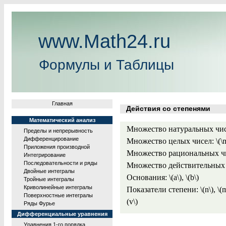
www.Math24.ru
Формулы и Таблицы
Главная
Действия со степенями
Математический анализ
Множество натуральных чисе
Пределы и непрерывность
Дифференцирование
Множество целых чисел: \(\
Приложения производной
Множество рациональных чис
Интегрирование
Последовательности и ряды
Множество действительных ч
Двойные интегралы
Основания: \(a\), \(b\)
Тройные интегралы
Криволинейные интегралы
Показатели степени: \(n\), \(m\), 
Поверхностные интегралы
(v\)
Ряды Фурье
Дифференциальные уравнения
Уравнения 1-го порядка