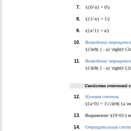
\({0^n} = 0\)
\({1^n} = 1\)
\({a^1} = a\)
Возведение отрицател
\({\left( { - a} \right)^{
Возведение отрицател
\({\left( { - a} \right)^{
Свойства степеней с ц
Нулевая степень
\({a^0} = 1\;\;\left( {a \n
Выражение \({0^0}\) н
Отрицательная степе