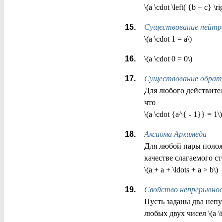
\(a \cdot \left( {b + c} \r
Существование нейтра
\(a \cdot 1 = a\)
\(a \cdot 0 = 0\)
Существование обрат
Для любого действитель
что
\(a \cdot {a^{ - 1}} = 1\)
Аксиома Архимеда
Для любой пары положи
качестве слагаемого сто
\(a + a + \ldots + a > b\)
Свойство непрерывно
Пусть заданы два непус
любых двух чисел \(a \i