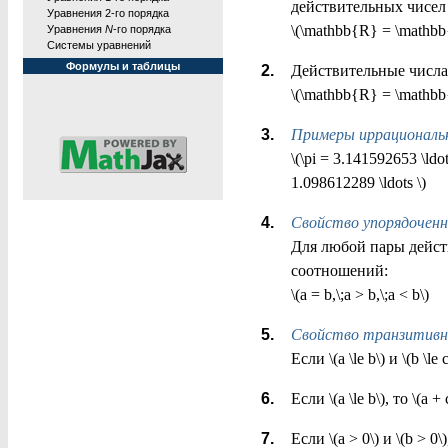
действительных чисел 
Уравнения 2-го порядка
\(\mathbb{R} = \mathbb{R
Уравнения
N
-го порядка
Системы уравнений
Формулы и таблицы
Действительные числа
\(\mathbb{R} = \mathbb
Примеры иррациональ
\(\pi = 3.141592653 \ldot
1.098612289 \ldots \)
Свойство упорядочен
Для любой пары действ
соотношений:
\(a = b,\;a > b,\;a < b\)
Свойство транзитив
Если \(a \le b\) и \(b \le c\
Если \(a \le b\), то \(a + 
Если \(a > 0\) и \(b > 0\)