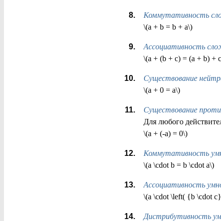
Коммутативность сл
\(a + b = b + a\)
Ассоциативность сло
\(a + (b + c) = (a + b) + c
Существование нейтра
\(a + 0 = a\)
Существование проти
Для любого действитель
\(a + (-a) = 0\)
Коммутативность ум
\(a \cdot b = b \cdot a\)
Ассоциативность ум
\(a \cdot \left( {b \cdot c}
Дистрибутивность ум