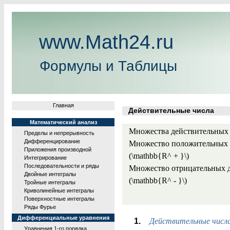
www.Math24.ru
Формулы и Таблицы
Главная
Действительные числа
Математический анализ
Множества действительных чис
Пределы и непрерывность
Дифференцирование
Множество положительных д
Приложения производной
(\mathbb{R^ + }\)
Интегрирование
Последовательности и ряды
Множество отрицательных д
Двойные интегралы
(\mathbb{R^ - }\)
Тройные интегралы
Криволинейные интегралы
Поверхностные интегралы
Ряды Фурье
Дифференциальные уравнения
Действительные числ
Уравнения 1-го порядка