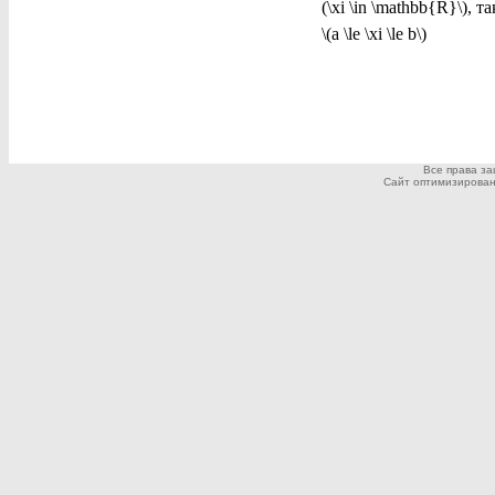
(\xi \in \mathbb{R}\), т
\(a \le \xi \le b\)
Все права з
Сайт оптимизирован дл