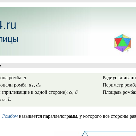
.ru
лицы
б
она ромба:
Радиус вписан
a
онали ромба:
,
Периметр ромб
d
d
1
2
 (прилежащие к одной стороне):
,
Площадь ромба
α
β
ота:
h
Ромбом
называется параллелограмм, у которого все стороны ра