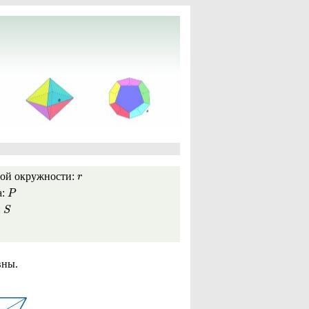
ной окружности:
r
а:
P
:
S
вны.