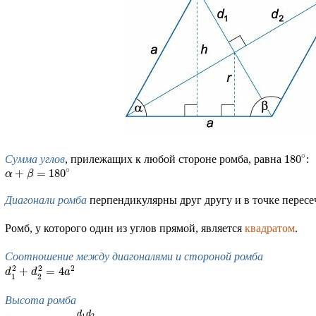
∘
180
Сумма углов
, прилежащих к любой стороне ромба, равна
:
∘
+
=
180
α
β
Диагонали ромба
перпендикулярны друг другу и в точке пересе
Ромб, у которого один из углов прямой, является
квадратом
.
Соотношение между диагоналями и стороной ромба
2
2
2
+
=
4
d
d
a
1
2
Высота ромба
d
d
1
2