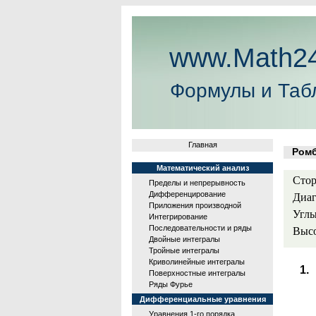
www.Math24
Формулы и Таб
Главная
Ром
Математический анализ
Стор
Пределы и непрерывность
Дифференцирование
Диаг
Приложения производной
Углы
Интегрирование
Последовательности и ряды
Выс
Двойные интегралы
Тройные интегралы
Криволинейные интегралы
Поверхностные интегралы
Ряды Фурье
Дифференциальные уравнения
Уравнения 1-го порядка