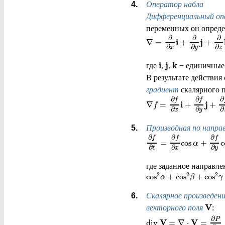
Оператор набла
Дифференциальный оп
переменных он опреде
∂
∂
∂
i
j
∇
=
+
+
∂
∂
∂
z
x
y
i
j
k
где
,
,
− единичные 
В результате действи
градиент
скалярного п
∂
∂
∂
f
f
i
j
∇
=
+
+
f
∂
∂
∂
x
y
Производная по напра
∂
∂
∂
f
f
f
=
cos
+
c
α
∂
∂
∂
ℓ
x
y
где заданное направл
2
2
2
cos
+
cos
+
cos
α
β
γ
Скалярное произведен
V
векторного поля
:
∂
P
V
V
div 
=
∇
⋅
=