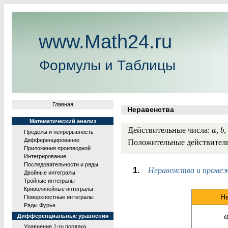
www.Math24.ru
Формулы и Таблицы
Главная
Неравенства
Математический анализ
Действительные числа:
,
,
a
b
Пределы и непрерывность
Дифференцирование
Положительные действител
Приложения производной
Интегрирование
Последовательности и ряды
Неравенства и промеж
Двойные интегралы
Тройные интегралы
Криволинейные интегралы
Н
Поверхностные интегралы
Ряды Фурье
Дифференциальные уравнения
Уравнения 1-го порядка