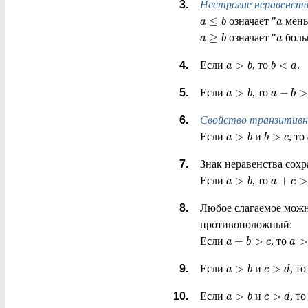
Нестрогие неравенст
≤
означает "
мень
a
b
a
≥
означает "
боль
a
b
a
>
<
Если
, то
.
a
b
b
a
>
−
>
Если
, то
a
b
a
b
Свойство транзитив
>
>
Если
и
, то
a
b
b
c
Знак неравенства сохр
>
+
>
Если
, то
a
b
a
c
Любое слагаемое можно
противоположный:
+
>
>
Если
, то
a
b
c
a
>
>
Если
и
, т
a
b
c
d
>
>
Если
и
, т
a
b
c
d