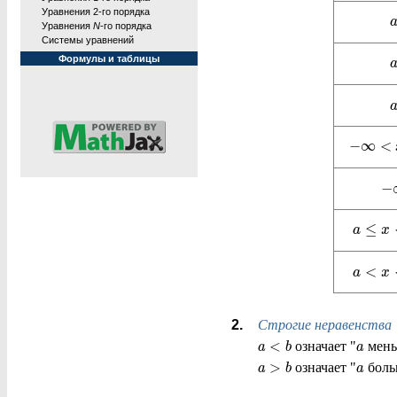
Уравнения 2-го порядка
Уравнения
N
-го порядка
Системы уравнений
Формулы и таблицы
−
∞
<
−
≤
a
x
<
a
x
Строгие неравенства
<
означает "
мень
a
b
a
>
означает "
боль
a
b
a