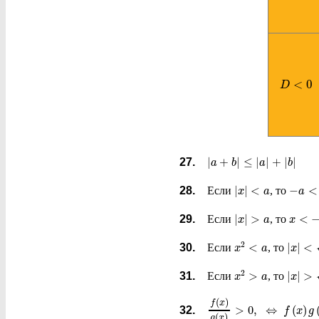
<
0
D
|
+
|
≤
|
|
+
|
|
a
b
a
b
|
|
<
−
<
Если
, то
x
a
a
|
|
>
<
Если
, то
x
a
x
2
<
|
|
<
Если
, то
x
a
x
2
>
|
|
>
Если
, то
x
a
x
(
)
f
x
>
0
,
⇔
(
)
f
x
g
(
)
g
x