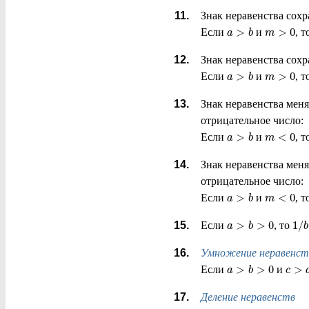
Знак неравенства сохр
>
>
0
Если
и
, 
a
b
m
Знак неравенства сохр
>
>
0
Если
и
, 
a
b
m
Знак неравенства меня
отрицательное число:
>
<
0
Если
и
, 
a
b
m
Знак неравенства меня
отрицательное число:
>
<
0
Если
и
, 
a
b
m
>
>
0
1
/
Если
, то
a
b
b
Умножение неравенст
>
>
0
>
Если
и
a
b
c
Деление неравенств