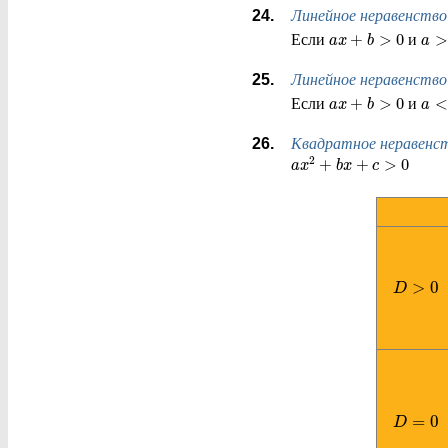
Линейное неравенство
+
>
0
>
Если
и
a
x
b
a
Линейное неравенство
+
>
0
<
Если
и
a
x
b
a
Квадратное неравенс
2
+
+
>
0
a
x
b
x
c
>
0
D
=
0
D