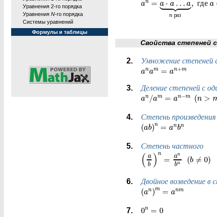





=
⋅
…
,
г
д
е
n
a
a
a
a
a
Уравнения 2-го порядка
Уравнения
N
-го порядка
р
а
з
n
Системы уравнений
Формулы и таблицы
Свойства степеней с н
Умножение степеней с
+
=
n
m
n
m
a
a
a
Деление степеней с о
−
/
=
(
>
n
m
n
m
a
a
a
n
Степень произведения
n
(
)
=
n
n
a
b
a
b
Степень частного
n
(
)
n
a
a
=
(
≠
0
)
b
n
b
b
Двойное возведение в 
m
(
)
=
n
n
m
a
a
0
=
0
n