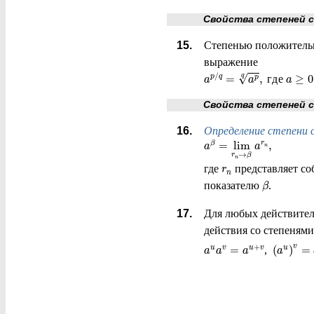
Свойства степеней с ра
Степенью положитель
выражение
/
√
=
,
г
д
е
≥
0
q
p
q
p
a
a
a
Свойства степеней с д
Определение степени 
=
lim
,
β
r
a
a
n
→
r
β
n
где
представляет со
r
n
показателю
.
β
Для любых действите
действия со степенями
v
+
=
(
)
=
,
u
v
u
v
u
a
a
a
a