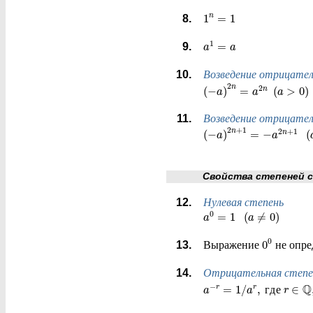
1
=
1
n
1
=
a
a
Возведение отрицател
2
n
2
(
−
)
=
(
>
0
)
n
a
a
a
Возведение отрицател
2
+
1
n
2
+
1
(
−
)
=
−
(
n
a
a
Свойства степеней с ц
Нулевая степень
0
=
1
(
≠
0
)
a
a
0
0
Выражение
не опре
Отрицательная степе
Q
−
=
1
/
,
г
д
е
∈
r
r
a
a
r