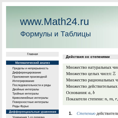
www.Math24.ru
Формулы и Таблицы
Главная
Действия со степенями
Математический анализ
Множество натуральных чи
Пределы и непрерывность
Z
Дифференцирование
Множество целых чисел:
Приложения производной
Множество рациональных ч
Интегрирование
Последовательности и ряды
Множество действительных
Двойные интегралы
Основания:
,
a
b
Тройные интегралы
Криволинейные интегралы
Показатели степени:
,
,
n
m
r
Поверхностные интегралы
Ряды Фурье
Дифференциальные уравнения
Степенью
действител
Уравнения 1-го порядка